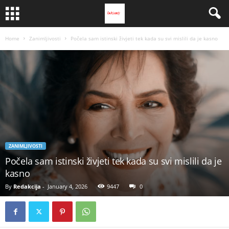
Home
Zanimljivosti
Počela sam istinski živjeti tek kada su svi mislili da je kasno
ZANIMLJIVOSTI
Počela sam istinski živjeti tek kada su svi mislili da je
kasno
By
Redakcija
-
January 4, 2026
9447
0