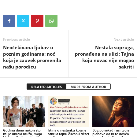
Previous article
Next article
Neočekivana ljubav u
Nestala supruga,
poznim godinama: noć
pronađena na ulici: Tajna
koja je zauvek promenila
koju novac nije mogao
našu porodicu
sakriti
RELATED ARTICLES
MORE FROM AUTHOR
Godinu dana nakon što
Istina o nestanku koja je
Bog ponekad ruši tvoje
mi je ukrala muža, moja
otkrila tajnu čuvanu deset
planove da bi te doveo