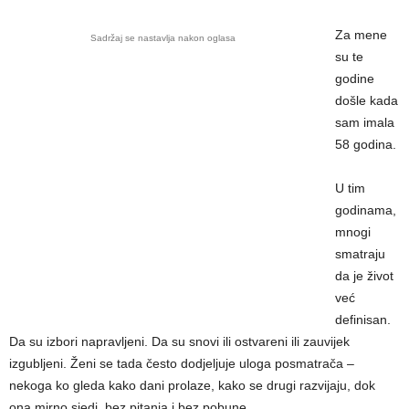
Za mene
Sadržaj se nastavlja nakon oglasa
su te
godine
došle kada
sam imala
58 godina.
U tim
godinama,
mnogi
smatraju
da je život
već
definisan.
Da su izbori napravljeni. Da su snovi ili ostvareni ili zauvijek
izgubljeni. Ženi se tada često dodjeljuje uloga posmatrača –
nekoga ko gleda kako dani prolaze, kako se drugi razvijaju, dok
ona mirno sjedi, bez pitanja i bez pobune.