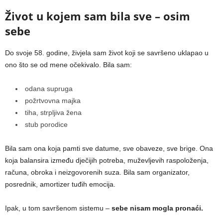
Život u kojem sam bila sve – osim
sebe
Do svoje 58. godine, živjela sam život koji se savršeno uklapao u
ono što se od mene očekivalo. Bila sam:
odana supruga
požrtvovna majka
tiha, strpljiva žena
stub porodice
Bila sam ona koja pamti sve datume, sve obaveze, sve brige. Ona
koja balansira između dječijih potreba, muževljevih raspoloženja,
računa, obroka i neizgovorenih suza. Bila sam organizator,
posrednik, amortizer tuđih emocija.
Ipak, u tom savršenom sistemu –
sebe nisam mogla pronaći.