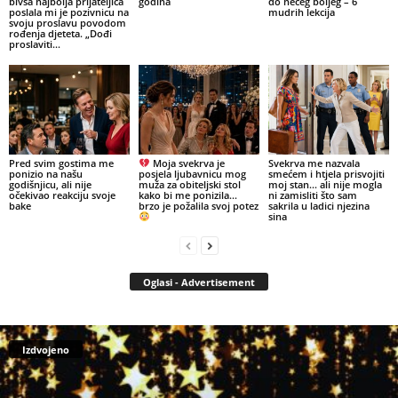
bivša najbolja prijateljica
godina
do nečeg boljeg – 6
poslala mi je pozivnicu na
mudrih lekcija
svoju proslavu povodom
rođenja djeteta. „Dođi
proslaviti...
Pred svim gostima me
Moja svekrva je
Svekrva me nazvala
ponizio na našu
posjela ljubavnicu mog
smećem i htjela prisvojiti
godišnjicu, ali nije
muža za obiteljski stol
moj stan… ali nije mogla
očekivao reakciju svoje
kako bi me ponizila…
ni zamisliti što sam
bake
brzo je požalila svoj potez
sakrila u ladici njezina
sina
Oglasi - Advertisement
Izdvojeno