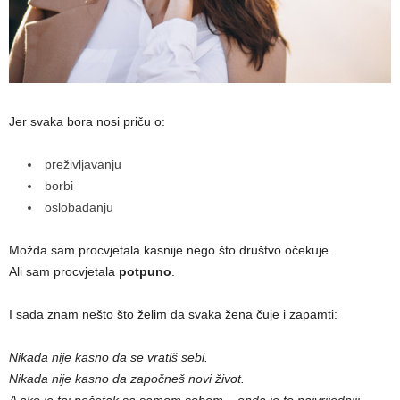
Jer svaka bora nosi priču o:
preživljavanju
borbi
oslobađanju
Možda sam procvjetala kasnije nego što društvo očekuje.
Ali sam procvjetala
potpuno
.
I sada znam nešto što želim da svaka žena čuje i zapamti:
Nikada nije kasno da se vratiš sebi.
Nikada nije kasno da započneš novi život.
A ako je taj početak sa samom sobom – onda je to najvrijedniji