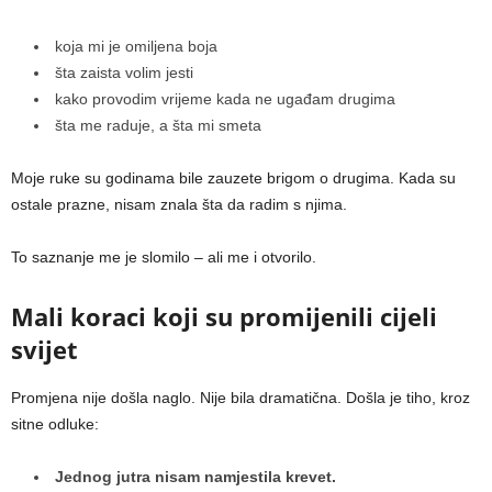
koja mi je omiljena boja
šta zaista volim jesti
kako provodim vrijeme kada ne ugađam drugima
šta me raduje, a šta mi smeta
Moje ruke su godinama bile zauzete brigom o drugima. Kada su
ostale prazne, nisam znala šta da radim s njima.
To saznanje me je slomilo – ali me i otvorilo.
Mali koraci koji su promijenili cijeli
svijet
Promjena nije došla naglo. Nije bila dramatična. Došla je tiho, kroz
sitne odluke:
Jednog jutra nisam namjestila krevet.