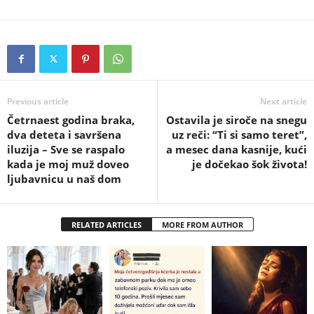
Previous article
Next article
Četrnaest godina braka,
Ostavila je siroče na snegu
dva deteta i savršena
uz reči: “Ti si samo teret”,
iluzija – Sve se raspalo
a mesec dana kasnije, kući
kada je moj muž doveo
je dočekao šok života!
ljubavnicu u naš dom
RELATED ARTICLES
MORE FROM AUTHOR