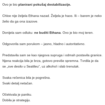
Ovo je bio
planirani pokušaj destabilizacije.
Chloe nije željela Ethana nazad. Željela je haos. Ili – barem je neko
želio da ga ona izazove.
Donijela sam odluku:
ne buditi Ethana
. Ovo je bio moj teren.
Odgovorila sam porukom – jasno, hladno i autoritativno.
Predstavila sam se kao njegova supruga i odmah postavila granice.
Njena reakcija bila je brza, gotovo previše spremna. Tvrdila je da
se „sve desilo u Seattleu“, uz alkohol i slab trenutak.
Svaka rečenica bila je pogrešna.
Svaki detalj netačan.
Očekivala je paniku.
Dobila je strategiju.