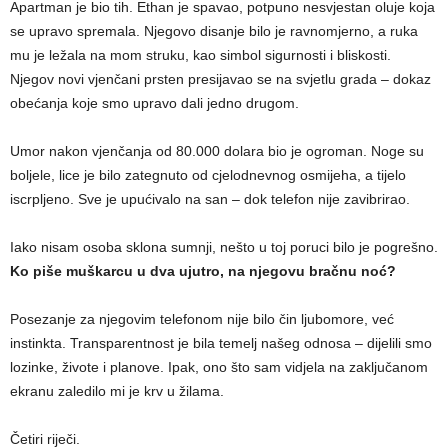
Apartman je bio tih. Ethan je spavao, potpuno nesvjestan oluje koja
se upravo spremala. Njegovo disanje bilo je ravnomjerno, a ruka
mu je ležala na mom struku, kao simbol sigurnosti i bliskosti.
Njegov novi vjenčani prsten presijavao se na svjetlu grada – dokaz
obećanja koje smo upravo dali jedno drugom.
Umor nakon vjenčanja od 80.000 dolara bio je ogroman. Noge su
boljele, lice je bilo zategnuto od cjelodnevnog osmijeha, a tijelo
iscrpljeno. Sve je upućivalo na san – dok telefon nije zavibrirao.
Iako nisam osoba sklona sumnji, nešto u toj poruci bilo je pogrešno.
Ko piše muškarcu u dva ujutro, na njegovu bračnu noć?
Posezanje za njegovim telefonom nije bilo čin ljubomore, već
instinkta. Transparentnost je bila temelj našeg odnosa – dijelili smo
lozinke, živote i planove. Ipak, ono što sam vidjela na zaključanom
ekranu zaledilo mi je krv u žilama.
Četiri riječi.