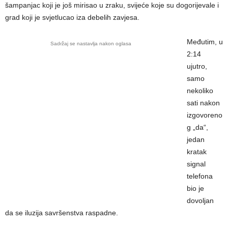
šampanjac koji je još mirisao u zraku, svijeće koje su dogorijevale i
grad koji je svjetlucao iza debelih zavjesa.
Međutim, u
Sadržaj se nastavlja nakon oglasa
2:14
ujutro,
samo
nekoliko
sati nakon
izgovoreno
g „da“,
jedan
kratak
signal
telefona
bio je
dovoljan
da se iluzija savršenstva raspadne.