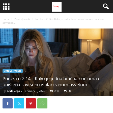
Home
Zanimljivosti
Poruka u 2:14 – Kako je jedna bračna noć umalo uništena
savršeno...
ZANIMLJIVOSTI
Poruka u 2:14 – Kako je jedna bračna noć umalo
uništena savršeno isplaniranom osvetom
By
Redakcija
-
February 3, 2026
839
0