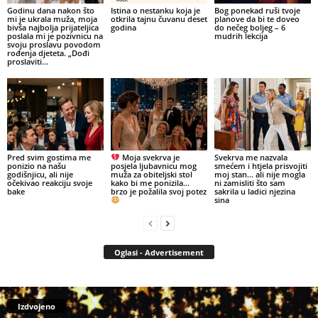
Godinu dana nakon što
Istina o nestanku koja je
Bog ponekad ruši tvoje
mi je ukrala muža, moja
otkrila tajnu čuvanu deset
planove da bi te doveo
bivša najbolja prijateljica
godina
do nečeg boljeg – 6
poslala mi je pozivnicu na
mudrih lekcija
svoju proslavu povodom
rođenja djeteta. „Dođi
proslaviti...
Pred svim gostima me
Moja svekrva je
Svekrva me nazvala
ponizio na našu
posjela ljubavnicu mog
smećem i htjela prisvojiti
godišnjicu, ali nije
muža za obiteljski stol
moj stan… ali nije mogla
očekivao reakciju svoje
kako bi me ponizila…
ni zamisliti što sam
bake
brzo je požalila svoj potez
sakrila u ladici njezina
sina
Oglasi - Advertisement
Izdvojeno