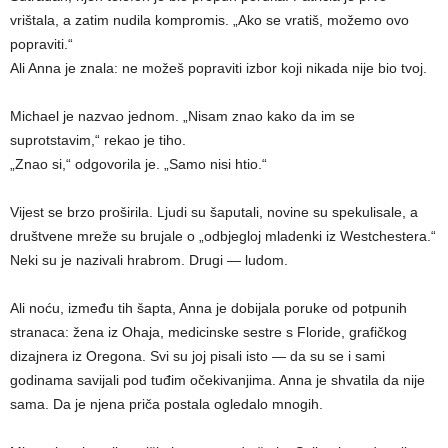
vrištala, a zatim nudila kompromis. „Ako se vratiš, možemo ovo
popraviti.“
Ali Anna je znala: ne možeš popraviti izbor koji nikada nije bio tvoj.
Michael je nazvao jednom. „Nisam znao kako da im se
suprotstavim,“ rekao je tiho.
„Znao si,“ odgovorila je. „Samo nisi htio.“
Vijest se brzo proširila. Ljudi su šaputali, novine su spekulisale, a
društvene mreže su brujale o „odbjegloj mladenki iz Westchestera.“
Neki su je nazivali hrabrom. Drugi — ludom.
Ali noću, između tih šapta, Anna je dobijala poruke od potpunih
stranaca: žena iz Ohaja, medicinske sestre s Floride, grafičkog
dizajnera iz Oregona. Svi su joj pisali isto — da su se i sami
godinama savijali pod tuđim očekivanjima. Anna je shvatila da nije
sama. Da je njena priča postala ogledalo mnogih.