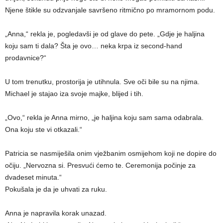
Njene štikle su odzvanjale savršeno ritmično po mramornom podu.
„Anna,“ rekla je, pogledavši je od glave do pete. „Gdje je haljina
koju sam ti dala? Šta je ovo… neka krpa iz second-hand
prodavnice?“
U tom trenutku, prostorija je utihnula. Sve oči bile su na njima.
Michael je stajao iza svoje majke, blijed i tih.
„Ovo,“ rekla je Anna mirno, „je haljina koju sam sama odabrala.
Ona koju ste vi otkazali.“
Patricia se nasmiješila onim vježbanim osmijehom koji ne dopire do
očiju. „Nervozna si. Presvući ćemo te. Ceremonija počinje za
dvadeset minuta.“
Pokušala je da je uhvati za ruku.
Anna je napravila korak unazad.