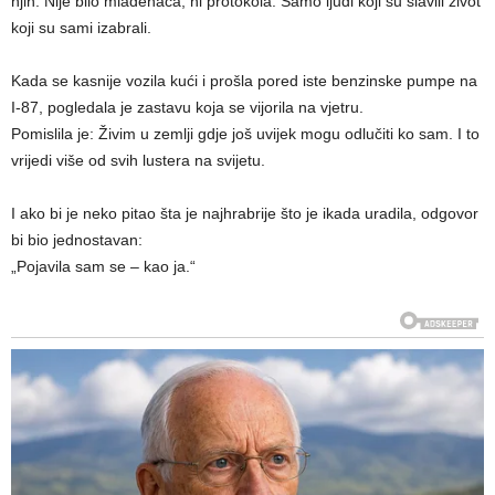
njih. Nije bilo mladenaca, ni protokola. Samo ljudi koji su slavili život
koji su sami izabrali.
Kada se kasnije vozila kući i prošla pored iste benzinske pumpe na
I-87, pogledala je zastavu koja se vijorila na vjetru.
Pomislila je: Živim u zemlji gdje još uvijek mogu odlučiti ko sam. I to
vrijedi više od svih lustera na svijetu.
I ako bi je neko pitao šta je najhrabrije što je ikada uradila, odgovor
bi bio jednostavan:
„Pojavila sam se – kao ja.“