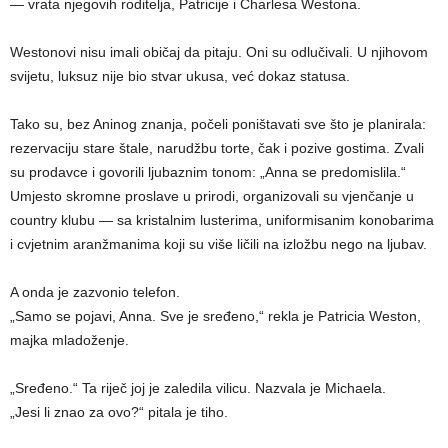
— vrata njegovih roditelja, Patricije i Charlesa Westona.
Westonovi nisu imali običaj da pitaju. Oni su odlučivali. U njihovom
svijetu, luksuz nije bio stvar ukusa, već dokaz statusa.
Tako su, bez Aninog znanja, počeli poništavati sve što je planirala:
rezervaciju stare štale, narudžbu torte, čak i pozive gostima. Zvali
su prodavce i govorili ljubaznim tonom: „Anna se predomislila.“
Umjesto skromne proslave u prirodi, organizovali su vjenčanje u
country klubu — sa kristalnim lusterima, uniformisanim konobarima
i cvjetnim aranžmanima koji su više ličili na izložbu nego na ljubav.
A onda je zazvonio telefon.
„Samo se pojavi, Anna. Sve je sređeno,“ rekla je Patricia Weston,
majka mladoženje.
„Sređeno.“ Ta riječ joj je zaledila vilicu. Nazvala je Michaela.
„Jesi li znao za ovo?“ pitala je tiho.