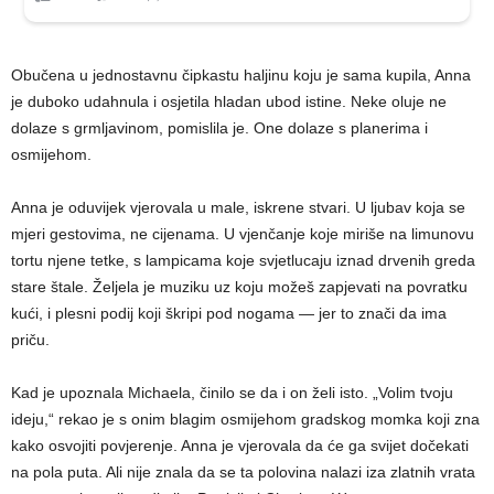
Obučena u jednostavnu čipkastu haljinu koju je sama kupila, Anna
je duboko udahnula i osjetila hladan ubod istine. Neke oluje ne
dolaze s grmljavinom, pomislila je. One dolaze s planerima i
osmijehom.
Anna je oduvijek vjerovala u male, iskrene stvari. U ljubav koja se
mjeri gestovima, ne cijenama. U vjenčanje koje miriše na limunovu
tortu njene tetke, s lampicama koje svjetlucaju iznad drvenih greda
stare štale. Željela je muziku uz koju možeš zapjevati na povratku
kući, i plesni podij koji škripi pod nogama — jer to znači da ima
priču.
Kad je upoznala Michaela, činilo se da i on želi isto. „Volim tvoju
ideju,“ rekao je s onim blagim osmijehom gradskog momka koji zna
kako osvojiti povjerenje. Anna je vjerovala da će ga svijet dočekati
na pola puta. Ali nije znala da se ta polovina nalazi iza zlatnih vrata