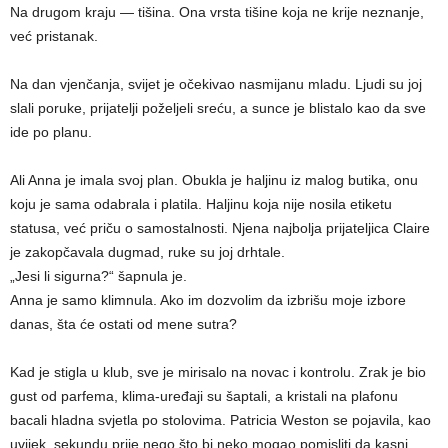
Na drugom kraju — tišina. Ona vrsta tišine koja ne krije neznanje,
već pristanak.
Na dan vjenčanja, svijet je očekivao nasmijanu mladu. Ljudi su joj
slali poruke, prijatelji poželjeli sreću, a sunce je blistalo kao da sve
ide po planu.
Ali Anna je imala svoj plan. Obukla je haljinu iz malog butika, onu
koju je sama odabrala i platila. Haljinu koja nije nosila etiketu
statusa, već priču o samostalnosti. Njena najbolja prijateljica Claire
je zakopčavala dugmad, ruke su joj drhtale.
„Jesi li sigurna?“ šapnula je.
Anna je samo klimnula. Ako im dozvolim da izbrišu moje izbore
danas, šta će ostati od mene sutra?
Kad je stigla u klub, sve je mirisalo na novac i kontrolu. Zrak je bio
gust od parfema, klima-uređaji su šaptali, a kristali na plafonu
bacali hladna svjetla po stolovima. Patricia Weston se pojavila, kao
uvijek, sekundu prije nego što bi neko mogao pomisliti da kasni.