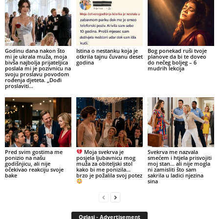
Godinu dana nakon što
Istina o nestanku koja je
Bog ponekad ruši tvoje
mi je ukrala muža, moja
otkrila tajnu čuvanu deset
planove da bi te doveo
bivša najbolja prijateljica
godina
do nečeg boljeg – 6
poslala mi je pozivnicu na
mudrih lekcija
svoju proslavu povodom
rođenja djeteta. „Dođi
proslaviti...
Pred svim gostima me
Moja svekrva je
Svekrva me nazvala
ponizio na našu
posjela ljubavnicu mog
smećem i htjela prisvojiti
godišnjicu, ali nije
muža za obiteljski stol
moj stan… ali nije mogla
očekivao reakciju svoje
kako bi me ponizila…
ni zamisliti što sam
bake
brzo je požalila svoj potez
sakrila u ladici njezina
sina
Oglasi - Advertisement