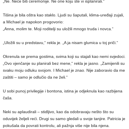
„Ne. Neće biti ceremonije. Ne one koju ste vi isplanirali.“
Tišina je bila oštra kao staklo. Ljudi su šaputali, klima-uređaji zujali,
a Michael je napokon progovorio:
„Anna, molim te. Moji roditelji su uložili mnogo truda i novca.“
„Uložili su u predstavu,“ rekla je. „A ja nisam glumica u toj priči.“
Okrenula se prema gostima, svima koji su stajali kao nemi svjedoci.
„Ovo vjenčanje su planirali bez mene,“ rekla je jasno. „Zamijenili su
svaku moju odluku svojom. I Michael je znao. Nije zaboravio da me
zaštiti – samo je odlučio da ne želi.“
U sobi punoj privilegije i bontona, istina je odjeknula kao razbijena
čaša.
Neki su aplaudirali – stidljivo, kao da odobravaju nešto što su
oduvijek željeli reći. Drugi su samo gledali u svoje tanjire. Patricia je
pokušala da povrati kontrolu, ali pažnja više nije bila njena.