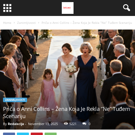
Home
Zanimljivosti
Priča o Anni Collins – Žena Koja Je Rekla “Ne” Tuđem Scenariju
ZANIMLJIVOSTI
Priča o Anni Collins – Žena Koja Je Rekla “Ne” Tuđem
Scenariju
By
Redakcija
-
November 13, 2025
5221
0