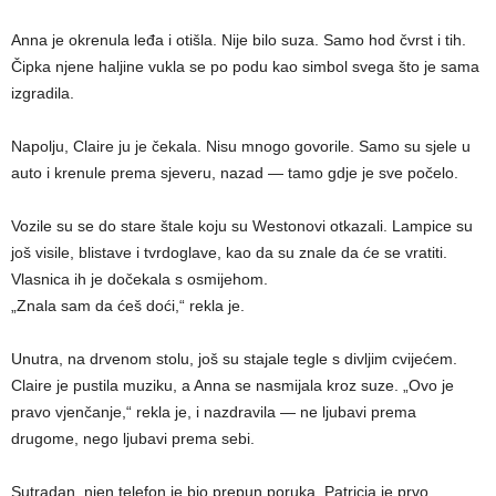
Anna je okrenula leđa i otišla. Nije bilo suza. Samo hod čvrst i tih.
Čipka njene haljine vukla se po podu kao simbol svega što je sama
izgradila.
Napolju, Claire ju je čekala. Nisu mnogo govorile. Samo su sjele u
auto i krenule prema sjeveru, nazad — tamo gdje je sve počelo.
Vozile su se do stare štale koju su Westonovi otkazali. Lampice su
još visile, blistave i tvrdoglave, kao da su znale da će se vratiti.
Vlasnica ih je dočekala s osmijehom.
„Znala sam da ćeš doći,“ rekla je.
Unutra, na drvenom stolu, još su stajale tegle s divljim cvijećem.
Claire je pustila muziku, a Anna se nasmijala kroz suze. „Ovo je
pravo vjenčanje,“ rekla je, i nazdravila — ne ljubavi prema
drugome, nego ljubavi prema sebi.
Sutradan, njen telefon je bio prepun poruka. Patricia je prvo