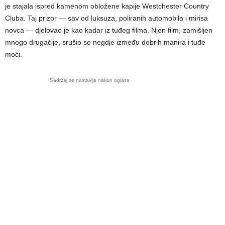
je stajala ispred kamenom obložene kapije Westchester Country
Cluba. Taj prizor — sav od luksuza, poliranih automobila i mirisa
novca — djelovao je kao kadar iz tuđeg filma. Njen film, zamišljen
mnogo drugačije, srušio se negdje između dobrih manira i tuđe
moći.
Sadržaj se nastavlja nakon oglasa