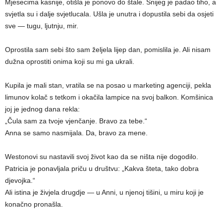
Mjesecima kasnije, otišla je ponovo do štale. Snijeg je padao tiho, a
svjetla su i dalje svjetlucala. Ušla je unutra i dopustila sebi da osjeti
sve — tugu, ljutnju, mir.
Oprostila sam sebi što sam željela lijep dan, pomislila je. Ali nisam
dužna oprostiti onima koji su mi ga ukrali.
Kupila je mali stan, vratila se na posao u marketing agenciji, pekla
limunov kolač s tetkom i okačila lampice na svoj balkon. Komšinica
joj je jednog dana rekla:
„Čula sam za tvoje vjenčanje. Bravo za tebe.“
Anna se samo nasmijala. Da, bravo za mene.
Westonovi su nastavili svoj život kao da se ništa nije dogodilo.
Patricia je ponavljala priču u društvu: „Kakva šteta, tako dobra
djevojka.“
Ali istina je živjela drugdje — u Anni, u njenoj tišini, u miru koji je
konačno pronašla.