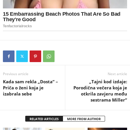
Previous article
Next article
Kada sam rekla „Dosta“ –
„Tajni kod izdaje:
Priča o ženi koja je
Porodična večera koja je
izabrala sebe
otkrila zavjeru među
sestrama Miller“
RELATED ARTICLES
MORE FROM AUTHOR