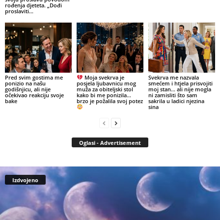
rođenja djeteta. „Dođi
proslaviti...
Pred svim gostima me
Moja svekrva je
Svekrva me nazvala
ponizio na našu
posjela ljubavnicu mog
smećem i htjela prisvojiti
godišnjicu, ali nije
muža za obiteljski stol
moj stan… ali nije mogla
očekivao reakciju svoje
kako bi me ponizila…
ni zamisliti što sam
bake
brzo je požalila svoj potez
sakrila u ladici njezina
sina
Oglasi - Advertisement
Izdvojeno