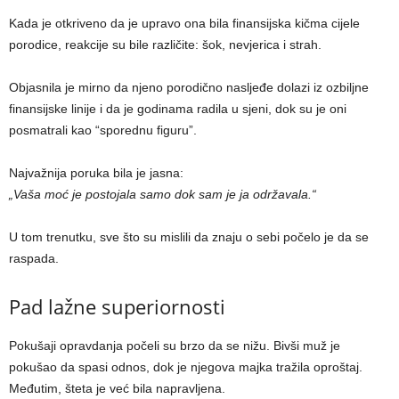
Kada je otkriveno da je upravo ona bila finansijska kičma cijele
porodice, reakcije su bile različite: šok, nevjerica i strah.
Objasnila je mirno da njeno porodično nasljeđe dolazi iz ozbiljne
finansijske linije i da je godinama radila u sjeni, dok su je oni
posmatrali kao “sporednu figuru”.
Najvažnija poruka bila je jasna:
„Vaša moć je postojala samo dok sam je ja održavala.“
U tom trenutku, sve što su mislili da znaju o sebi počelo je da se
raspada.
Pad lažne superiornosti
Pokušaji opravdanja počeli su brzo da se nižu. Bivši muž je
pokušao da spasi odnos, dok je njegova majka tražila oproštaj.
Međutim, šteta je već bila napravljena.