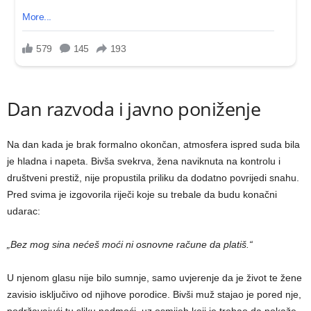
Dan razvoda i javno poniženje
Na dan kada je brak formalno okončan, atmosfera ispred suda bila
je hladna i napeta. Bivša svekrva, žena naviknuta na kontrolu i
društveni prestiž, nije propustila priliku da dodatno povrijedi snahu.
Pred svima je izgovorila riječi koje su trebale da budu konačni
udarac:
„Bez mog sina nećeš moći ni osnovne račune da platiš.“
U njenom glasu nije bilo sumnje, samo uvjerenje da je život te žene
zavisio isključivo od njihove porodice. Bivši muž stajao je pored nje,
podržavajući tu sliku nadmoći, uz osmijeh koji je trebao da pokaže