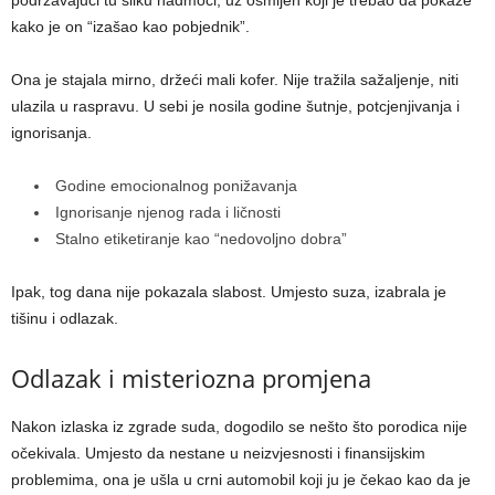
kako je on “izašao kao pobjednik”.
Ona je stajala mirno, držeći mali kofer. Nije tražila sažaljenje, niti
ulazila u raspravu. U sebi je nosila godine šutnje, potcjenjivanja i
ignorisanja.
Godine emocionalnog ponižavanja
Ignorisanje njenog rada i ličnosti
Stalno etiketiranje kao “nedovoljno dobra”
Ipak, tog dana nije pokazala slabost. Umjesto suza, izabrala je
tišinu i odlazak.
Odlazak i misteriozna promjena
Nakon izlaska iz zgrade suda, dogodilo se nešto što porodica nije
očekivala. Umjesto da nestane u neizvjesnosti i finansijskim
problemima, ona je ušla u crni automobil koji ju je čekao kao da je