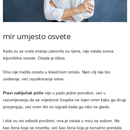
mir umjesto osvete
Kada su se vrata imanja zatvorila za njima, nije ostala scena
trijumfalne osvete. Ostala je tišina.
Ona nije tražila osvetu u klasičnom smislu. Njen cilj nije bio
uništenje, već razotkrivanje istine.
Pravi zaključak priče
nije u padu jedne porodice, već u
razumijevanju da se vrijednost čovjeka ne mjeri onim kako ga drugi
potcjenjuju, već onim što on izgradi kada ga niko ne gleda.
I dok su oni odlazili poniženi, ona je ostala u miru sa sobom. Ne
kao žena koja se osvetila, već kao žena koja je konačno prestala