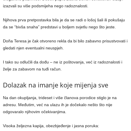
izazvali su više podsmijeha nego radoznalosti.
Njihova prva pretpostavka bila je da se radi o lošoj šali ili pokušaju
da se “bivša snaha” predstavi u boljem svjetlu nego što jeste.
Doña Teresa je čak otvoreno rekla da bi bilo zabavno prisustvovati i
gledati njen eventualni neuspjeh.
I tako su odlučili da dođu – ne iz poštovanja, već iz radoznalosti i
želje za zabavom na tuđi račun.
Dolazak na imanje koje mijenja sve
Na dan okupljanja, trideset i više članova porodice stiglo je na
adresu. Međutim, već na ulazu ih je dočekalo nešto što nije
odgovaralo njihovim očekivanjima.
Visoka željezna kapija, obezbjeđenje i jasna poruka: