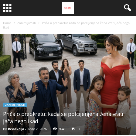
Home
Zanimljivosti
Priča o preokretu: kada se potcijenjena žena vrati jača nego
ikad
ZANIMLJIVOSTI
Priča o preokretu: kada se potcijenjena žena vrati
jača nego ikad
By
Redakcija
-
May 2, 2026
3641
0