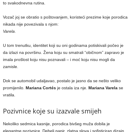
to svakodnevna rutina.
Vozač joj se obratio s poštovanjem, koristeći prezime koje porodica
nikada nije povezivala s njom:
Varela
.
U tom trenutku, identitet koji su oni godinama potiskivali počeo je
da izlazi na površinu. Žena koju su smatrali “običnom” zapravo je
imala prošlost koju nisu poznavali – i moć koju nisu mogli da
zamisle.
Dok se automobil udaljavao, postalo je jasno da se nešto veliko
promijenilo.
Mariana Cortés
je ostala iza nje.
Mariana Varela
se
vratila.
Pozivnice koje su izazvale smijeh
Nekoliko sedmica kasnije, porodica bivšeg muža dobila je
elegantne pozivnice. Debeli papir, zlatna slova i sofisticiran dizajn