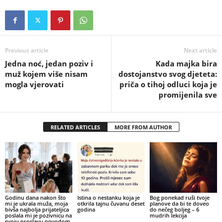
Previous article
Next article
Jedna noć, jedan poziv i
Kada majka bira
muž kojem više nisam
dostojanstvo svog djeteta:
mogla vjerovati
priča o tihoj odluci koja je
promijenila sve
RELATED ARTICLES
MORE FROM AUTHOR
Godinu dana nakon što
Istina o nestanku koja je
Bog ponekad ruši tvoje
mi je ukrala muža, moja
otkrila tajnu čuvanu deset
planove da bi te doveo
bivša najbolja prijateljica
godina
do nečeg boljeg – 6
poslala mi je pozivnicu na
mudrih lekcija
svoju proslavu povodom