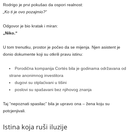
Rodrigo je prvi pokušao da ospori realnost:
„Ko ti je ovo pozajmio?“
Odgovor je bio kratak i miran:
„Niko.“
U tom trenutku, prostor je počeo da se mijenja. Njen asistent je
donio dokumente koji su otkrili pravu istinu:
Porodična kompanija Cortés bila je godinama održavana od
strane anonimnog investitora
dugovi su otplaćivani u tišini
poslovi su spašavani bez njihovog znanja
Taj “nepoznati spasilac” bila je upravo ona – žena koju su
potcjenjivali.
Istina koja ruši iluzije