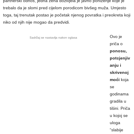
partnerski odnos, jedna žena doživjela je javno poniženje koje je
trebalo da je slomi pred cijelom porodicom bivšeg muža. Umjesto
toga, taj trenutak postao je početak njenog povratka i preokreta koji
niko od njih nije mogao da predvidi.
Ovo je
Sadržaj se nastavlja nakon oglasa
priča o
ponosu,
potcjenjiv
anju i
skrivenoj
moći
koja
se
godinama
gradila u
tišini. Priča
u kojoj se
uloga
“slabije