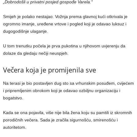
„Dobrodošli u privatni posjed gospođe Varela.“
Smijeh je polako nestajao. Vožnja prema glavnoj kući otkrivala je
ogromno imanje, uređene vrtove i pogled koji je odavao luksuz i
dugogodišnje ulaganje.
U tom trenutku počela je prva pukotina u njihovom uvjerenju da
dolaze da gledaju nečiji neuspjeh.
Večera koja je promijenila sve
Na terasi je bio postavljen dug sto sa vrhunskim posuđem, cvijećem
i pripremljenim obrokom koji je odavao ozbiljnu organizaciju i
bogatstvo.
Kada se ona pojavila, više nije bila žena koju su pamtili iz skromnih
porodičnih večera. Sada je zračila sigurnošću, smirenošću i
autoritetom.