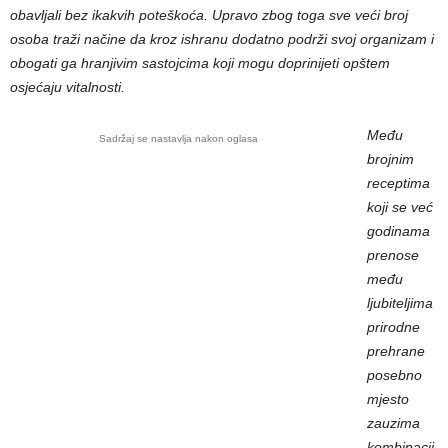
obavljali bez ikakvih poteškoća. Upravo zbog toga sve veći broj
osoba traži načine da kroz ishranu dodatno podrži svoj organizam i
obogati ga hranjivim sastojcima koji mogu doprinijeti opštem
osjećaju vitalnosti.
Među
Sadržaj se nastavlja nakon oglasa
brojnim
receptima
koji se već
godinama
prenose
među
ljubiteljima
prirodne
prehrane
posebno
mjesto
zauzima
kombinacij