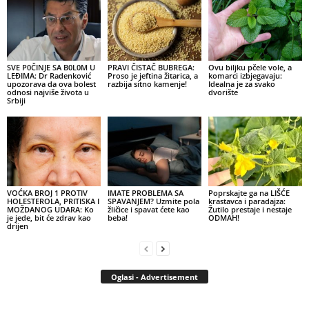
SVE P0ČINJE SA B0L0M U
PRAVI ČISTAČ BUBREGA:
Ovu biljku pčele vole, a
LEĐIMA: Dr Radenković
Proso je jeftina žitarica, a
komarci izbjegavaju:
upozorava da ova bolest
razbija sitno kamenje!
Idealna je za svako
odnosi najviše života u
dvorište
Srbiji
VOĆKA BROJ 1 PROTIV
IMATE PROBLEMA SA
Poprskajte ga na LIŠĆE
HOLESTEROLA, PRITISKA I
SPAVANJEM? Uzmite pola
krastavca i paradajza:
MOŽDANOG UDARA: Ko
žličice i spavat ćete kao
Žutilo prestaje i nestaje
je jede, bit će zdrav kao
beba!
ODMAH!
drijen
Oglasi - Advertisement