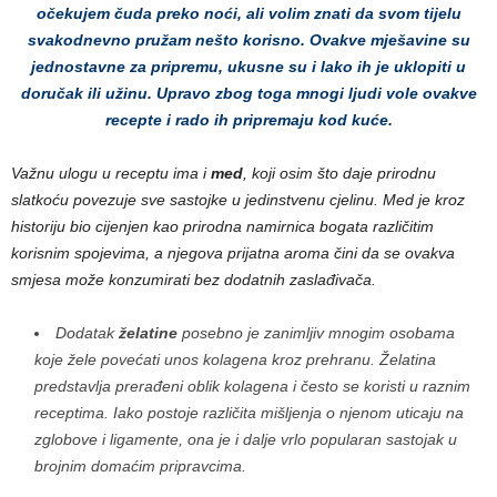
očekujem čuda preko noći, ali volim znati da svom tijelu
svakodnevno pružam nešto korisno. Ovakve mješavine su
jednostavne za pripremu, ukusne su i lako ih je uklopiti u
doručak ili užinu. Upravo zbog toga mnogi ljudi vole ovakve
recepte i rado ih pripremaju kod kuće.
Važnu ulogu u receptu ima i
med
, koji osim što daje prirodnu
slatkoću povezuje sve sastojke u jedinstvenu cjelinu. Med je kroz
historiju bio cijenjen kao prirodna namirnica bogata različitim
korisnim spojevima, a njegova prijatna aroma čini da se ovakva
smjesa može konzumirati bez dodatnih zaslađivača.
Dodatak
želatine
posebno je zanimljiv mnogim osobama
koje žele povećati unos kolagena kroz prehranu. Želatina
predstavlja prerađeni oblik kolagena i često se koristi u raznim
receptima. Iako postoje različita mišljenja o njenom uticaju na
zglobove i ligamente, ona je i dalje vrlo popularan sastojak u
brojnim domaćim pripravcima.