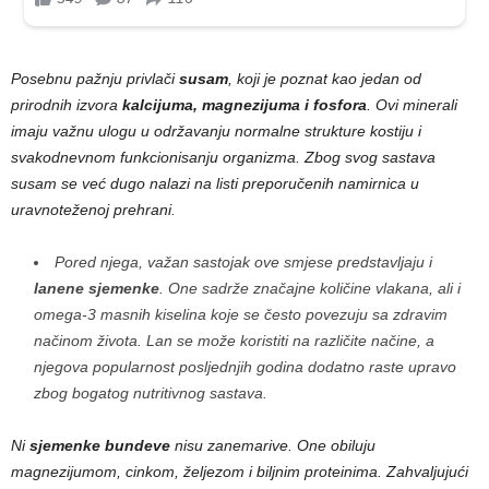
Posebnu pažnju privlači
susam
, koji je poznat kao jedan od
prirodnih izvora
kalcijuma, magnezijuma i fosfora
. Ovi minerali
imaju važnu ulogu u održavanju normalne strukture kostiju i
svakodnevnom funkcionisanju organizma. Zbog svog sastava
susam se već dugo nalazi na listi preporučenih namirnica u
uravnoteženoj prehrani.
Pored njega, važan sastojak ove smjese predstavljaju i
lanene sjemenke
. One sadrže značajne količine vlakana, ali i
omega-3 masnih kiselina koje se često povezuju sa zdravim
načinom života. Lan se može koristiti na različite načine, a
njegova popularnost posljednjih godina dodatno raste upravo
zbog bogatog nutritivnog sastava.
Ni
sjemenke bundeve
nisu zanemarive. One obiluju
magnezijumom, cinkom, željezom i biljnim proteinima. Zahvaljujući