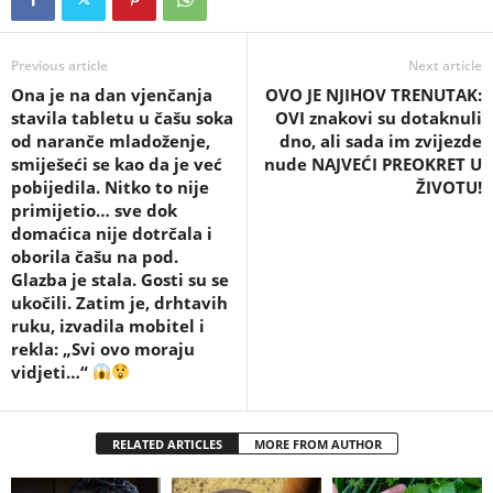
Previous article
Next article
Ona je na dan vjenčanja
OVO JE NJIHOV TRENUTAK:
stavila tabletu u čašu soka
OVI znakovi su dotaknuli
od naranče mladoženje,
dno, ali sada im zvijezde
smiješeći se kao da je već
nude NAJVEĆI PREOKRET U
pobijedila. Nitko to nije
ŽIVOTU!
primijetio… sve dok
domaćica nije dotrčala i
oborila čašu na pod.
Glazba je stala. Gosti su se
ukočili. Zatim je, drhtavih
ruku, izvadila mobitel i
rekla: „Svi ovo moraju
vidjeti…“
RELATED ARTICLES
MORE FROM AUTHOR