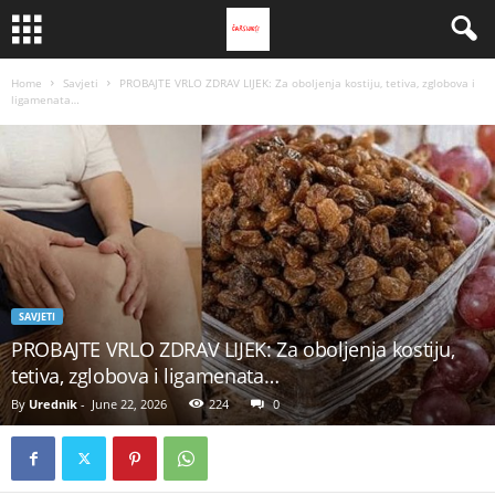
Home
Savjeti
PROBAJTE VRLO ZDRAV LIJEK: Za oboljenja kostiju, tetiva, zglobova i
ligamenata…
SAVJETI
PROBAJTE VRLO ZDRAV LIJEK: Za oboljenja kostiju,
tetiva, zglobova i ligamenata…
By
Urednik
-
June 22, 2026
224
0