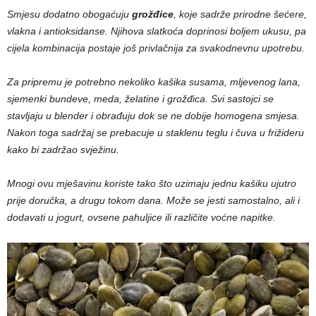
Smjesu dodatno obogaćuju
grožđice
, koje sadrže prirodne šećere,
vlakna i antioksidanse. Njihova slatkoća doprinosi boljem ukusu, pa
cijela kombinacija postaje još privlačnija za svakodnevnu upotrebu.
Za pripremu je potrebno nekoliko kašika susama, mljevenog lana,
sjemenki bundeve, meda, želatine i grožđica. Svi sastojci se
stavljaju u blender i obrađuju dok se ne dobije homogena smjesa.
Nakon toga sadržaj se prebacuje u staklenu teglu i čuva u frižideru
kako bi zadržao svježinu.
Mnogi ovu mješavinu koriste tako što uzimaju jednu kašiku ujutro
prije doručka, a drugu tokom dana. Može se jesti samostalno, ali i
dodavati u jogurt, ovsene pahuljice ili različite voćne napitke.