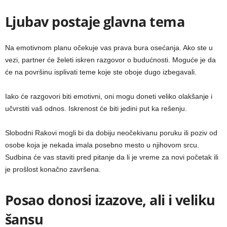
Ljubav postaje glavna tema
Na emotivnom planu očekuje vas prava bura osećanja. Ako ste u
vezi, partner će želeti iskren razgovor o budućnosti. Moguće je da
će na površinu isplivati teme koje ste oboje dugo izbegavali.
Iako će razgovori biti emotivni, oni mogu doneti veliko olakšanje i
učvrstiti vaš odnos. Iskrenost će biti jedini put ka rešenju.
Slobodni Rakovi mogli bi da dobiju neočekivanu poruku ili poziv od
osobe koja je nekada imala posebno mesto u njihovom srcu.
Sudbina će vas staviti pred pitanje da li je vreme za novi početak ili
je prošlost konačno završena.
Posao donosi izazove, ali i veliku
šansu