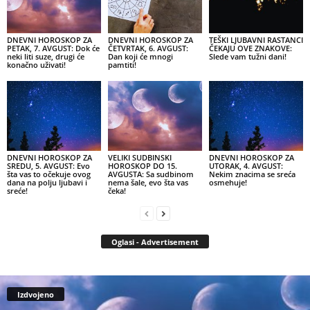
DNEVNI HOROSKOP ZA
DNEVNI HOROSKOP ZA
TEŠKI LJUBAVNI RASTANCI
PETAK, 7. AVGUST: Dok će
ČETVRTAK, 6. AVGUST:
ČEKAJU OVE ZNAKOVE:
neki liti suze, drugi će
Dan koji će mnogi
Slede vam tužni dani!
konačno uživati!
pamtiti!
DNEVNI HOROSKOP ZA
VELIKI SUDBINSKI
DNEVNI HOROSKOP ZA
SREDU, 5. AVGUST: Evo
HOROSKOP DO 15.
UTORAK, 4. AVGUST:
šta vas to očekuje ovog
AVGUSTA: Sa sudbinom
Nekim znacima se sreća
dana na polju ljubavi i
nema šale, evo šta vas
osmehuje!
sreće!
čeka!
Oglasi - Advertisement
Izdvojeno