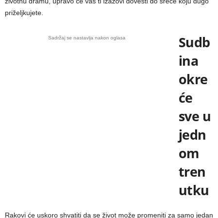
životnu dramu, upravo će vas ti izazovi dovesti do sreće koju dugo
priželjkujete.
Sudb
Sadržaj se nastavlja nakon oglasa
ina
okre
će
sve u
jedn
om
tren
utku
Rakovi će uskoro shvatiti da se život može promeniti za samo jedan