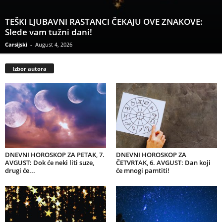
TEŠKI LJUBAVNI RASTANCI ČEKAJU OVE ZNAKOVE:
Slede vam tužni dani!
Carsijski
-
August 4, 2026
Izbor autora
DNEVNI HOROSKOP ZA PETAK, 7.
DNEVNI HOROSKOP ZA
AVGUST: Dok će neki liti suze,
ČETVRTAK, 6. AVGUST: Dan koji
drugi će...
će mnogi pamtiti!