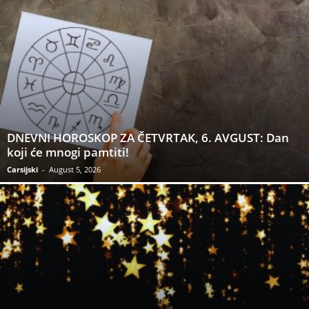
DNEVNI HOROSKOP ZA ČETVRTAK, 6. AVGUST: Dan
koji će mnogi pamtiti!
Carsijski
-
August 5, 2026