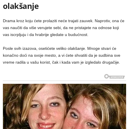
olakšanje
Drama kroz koju ćete prolaziti neće trajati zauvek. Naprotiv, ona će
vas naučiti da više verujete sebi, da ne pristajete na odnose koji
vas iscrpljuju i da hrabrije gledate u budućnost.
Posle svih izazova, osetićete veliko olakšanje. Mnoge stvari će
konačno doći na svoje mesto, a vi ćete shvatiti da je sudbina sve
vreme radila u vašu korist, čak i kada vam je izgledalo drugačije.