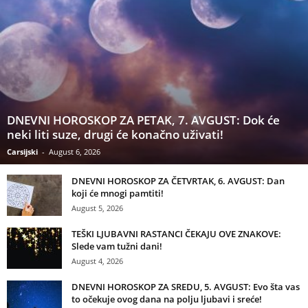
DNEVNI HOROSKOP ZA PETAK, 7. AVGUST: Dok će
neki liti suze, drugi će konačno uživati!
Carsijski
-
August 6, 2026
DNEVNI HOROSKOP ZA ČETVRTAK, 6. AVGUST: Dan
koji će mnogi pamtiti!
August 5, 2026
TEŠKI LJUBAVNI RASTANCI ČEKAJU OVE ZNAKOVE:
Slede vam tužni dani!
August 4, 2026
DNEVNI HOROSKOP ZA SREDU, 5. AVGUST: Evo šta vas
to očekuje ovog dana na polju ljubavi i sreće!