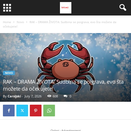
Home
Novo
RAK – DRAMA ŽIVOTA: Sudbina se poigrava, evo šta možete da
očekujete!
NOVO
RAK – DRAMA ŽIVOTA: Sudbina se poigrava, evo šta
možete da očekujete!
By
Carsijski
-
July 7, 2026
608
0
Oglasi - Advertisement