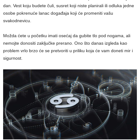
dan. Vest koju budete čuli, susret koji niste planirali ili odluka jedne
osobe pokrenuće lanac događaja koji će promeniti vašu
svakodnevicu.
Možda ćete u početku imati osećaj da gubite tlo pod nogama, ali
nemojte donositi zaključke prerano. Ono što danas izgleda kao
problem vrlo brzo će se pretvoriti u priliku koja će vam doneti mir i
sigurnost.