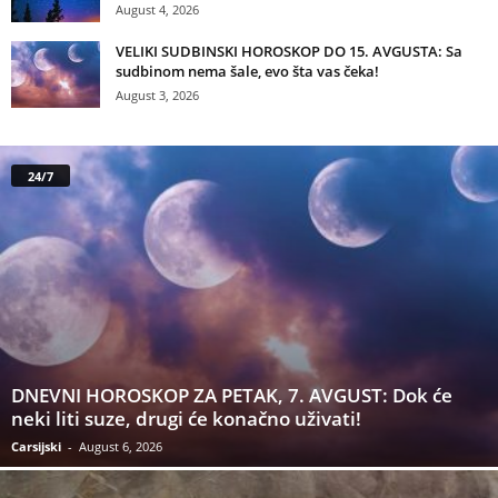
August 4, 2026
VELIKI SUDBINSKI HOROSKOP DO 15. AVGUSTA: Sa
sudbinom nema šale, evo šta vas čeka!
August 3, 2026
24/7
DNEVNI HOROSKOP ZA PETAK, 7. AVGUST: Dok će
neki liti suze, drugi će konačno uživati!
Carsijski
-
August 6, 2026