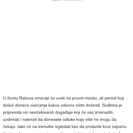
U životu Rakova emocije su uvek na prvom mestu, ali period koji
dolazi doneće osećanja kakva odavno niste doživeli. Sudbina je
pripremila niz neočekivanih događaja koji će vas iznenaditi,
uzdrmati i naterati da donesete odluke koje više ne mogu da
čekaju. Iako će na trenutke izgledati kao da prolazite kroz najveću