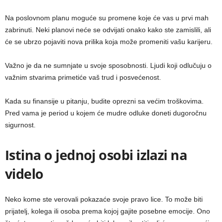
Na poslovnom planu moguće su promene koje će vas u prvi mah
zabrinuti. Neki planovi neće se odvijati onako kako ste zamislili, ali
će se ubrzo pojaviti nova prilika koja može promeniti vašu karijeru.
Važno je da ne sumnjate u svoje sposobnosti. Ljudi koji odlučuju o
važnim stvarima primetiće vaš trud i posvećenost.
Kada su finansije u pitanju, budite oprezni sa većim troškovima.
Pred vama je period u kojem će mudre odluke doneti dugoročnu
sigurnost.
Istina o jednoj osobi izlazi na
videlo
Neko kome ste verovali pokazaće svoje pravo lice. To može biti
prijatelj, kolega ili osoba prema kojoj gajite posebne emocije. Ono