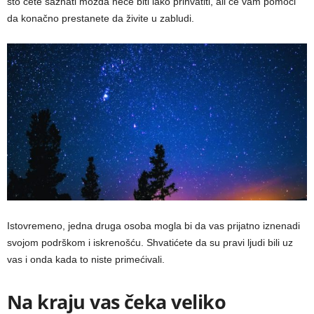
što ćete saznati možda neće biti lako prihvatiti, ali će vam pomoći
da konačno prestanete da živite u zabludi.
Istovremeno, jedna druga osoba mogla bi da vas prijatno iznenadi
svojom podrškom i iskrenošću. Shvatićete da su pravi ljudi bili uz
vas i onda kada to niste primećivali.
Na kraju vas čeka veliko