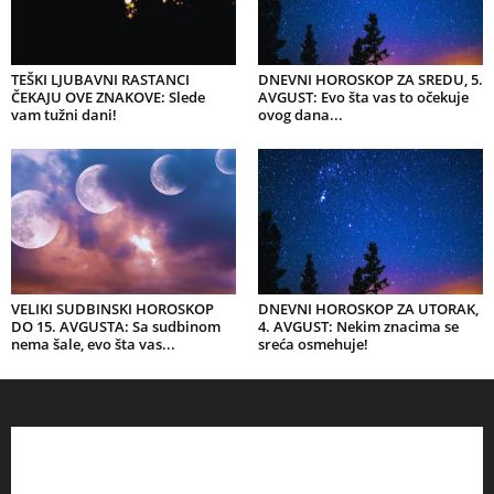
TEŠKI LJUBAVNI RASTANCI
DNEVNI HOROSKOP ZA SREDU, 5.
ČEKAJU OVE ZNAKOVE: Slede
AVGUST: Evo šta vas to očekuje
vam tužni dani!
ovog dana...
VELIKI SUDBINSKI HOROSKOP
DNEVNI HOROSKOP ZA UTORAK,
DO 15. AVGUSTA: Sa sudbinom
4. AVGUST: Nekim znacima se
nema šale, evo šta vas...
sreća osmehuje!