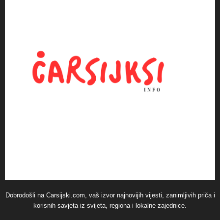
Dobrodošli na Carsijski.com, vaš izvor najnovijih vijesti, zanimljivih priča i
korisnih savjeta iz svijeta, regiona i lokalne zajednice.