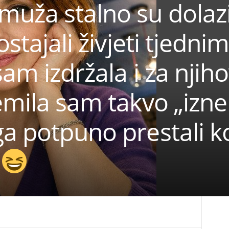
uža stalno su dolazi
ostajali živjeti tjedni
am izdržala i za njiho
emila sam takvo „izn
a potpuno prestali k