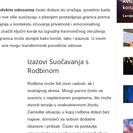
AVGU
kona
judskim odnosima
često dolaze do izražaja, posebno kada
Carsijs
e sve više suočavaju s pitanjem postavljanja granica prema
ajnija u kontekstu očuvanja privatnosti i emocionalnog
 značiti ključni korak ka izgradnji harmoničnog okruženja
ranica može donijeti kako koristi, tako i izazove. U ovom
ko one mogu transformirati porodične odnose.
Izazovi Suočavanja s
Rodbinom
Rodbina može biti izvor radosti, ali i
značajnog stresa. Mnogi parovi često se
susreću s neplaniranim posjetama, što može
stvoriti tenzije u svakodnevnom životu.
Zamislite situaciju u kojoj rodbina dolazi bez
najave, donoseći sa sobom dodatne
obaveze i pritisak. Često se postavlja