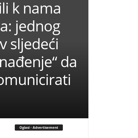
li k nama
ma: jednog
v sljedeći
enađenje“ da
omunicirati
Oglasi - Advertisement