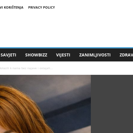
VI KORIŠTENJA
PRIVACY POLICY
SAVJETI
SHOWBIZZ
VIJESTI
ZANIMLJIVOSTI
ZDRAV
lazili k nama bez najave i ostajali...