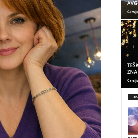
AVGU
Carsijs
TEŠK
ZNAK
Carsijs
Izb