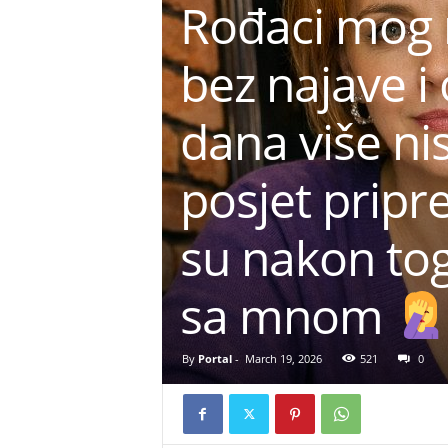
Rođaci mog m
bez najave i 
dana više nis
posjet pripr
su nakon tog
sa mnom
By
Portal
-
March 19, 2026
521
0