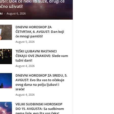
ST: Dok će neki liti suze, drugi će
čno uživati!
ki
-
August 6, 2026
DNEVNI HOROSKOP ZA
ČETVRTAK, 6. AVGUST: Dan koji
će mnogi pamtiti!
August 5, 2026
TEŠKI LJUBAVNI RASTANCI
ČEKAJU OVE ZNAKOVE: Slede vam
tužni dani!
August 4, 2026
DNEVNI HOROSKOP ZA SREDU, 5.
AVGUST: Evo šta vas to očekuje
ovog dana na polju ljubavi i
sreće!
August 4, 2026
VELIKI SUDBINSKI HOROSKOP
DO 15. AVGUSTA: Sa sudbinom
nema šale, evo šta vas čeka!