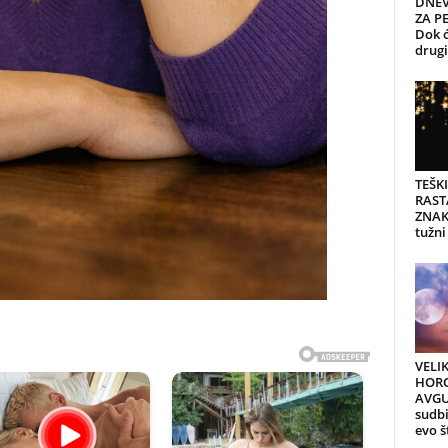
DNEV
ZA PE
Dok ć
drugi 
TEŠK
RAST
ZNAK
tužni
VELI
HORO
AVGU
sudb
evo š