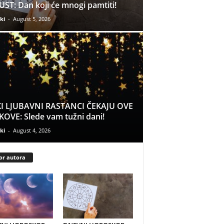
ST: Dan koji će mnogi pamtiti!
ki
-
August 5, 2026
I LJUBAVNI RASTANCI ČEKAJU OVE
OVE: Slede vam tužni dani!
ki
-
August 4, 2026
or autora