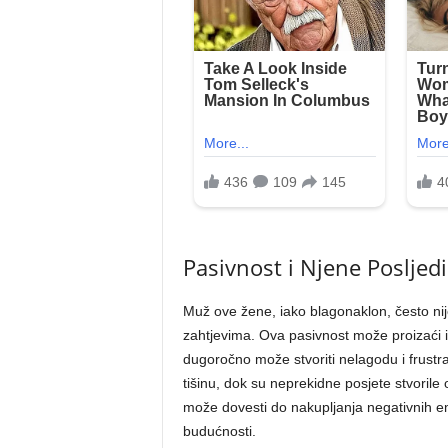
Pasivnost i Njene Posljed
Muž ove žene, iako blagonaklon, često nije
zahtjevima. Ova pasivnost može proizaći iz 
dugoročno može stvoriti nelagodu i frustra
tišinu, dok su neprekidne posjete stvorile 
može dovesti do nakupljanja negativnih e
budućnosti.