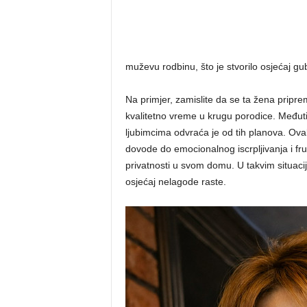
muževu rodbinu, što je stvorilo osjećaj gu
Na primjer, zamislite da se ta žena pripre
kvalitetno vreme u krugu porodice. Međut
ljubimcima odvraća je od tih planova. Ovak
dovode do emocionalnog iscrpljivanja i fr
privatnosti u svom domu. U takvim situacij
osjećaj nelagode raste.