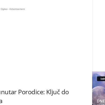
Oglasi - Advertisement
Izd
unutar Porodice: Ključ do
a
DNE