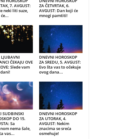
NI HOROSKOP
DNEVNI HOROSKOP
TAK, 7. AVGUST:
ZA ČETVRTAK, 6.
e neki liti suze,
AVGUST: Dan koji će
će...
mnogi pamtiti!
I LJUBAVNI
DNEVNI HOROSKOP
ANCI ČEKAJU OVE
ZA SREDU, 5. AVGUST:
OVE: Slede vam
Evo šta vas to očekuje
 dani!
ovog dana...
KI SUDBINSKI
DNEVNI HOROSKOP
SKOP DO 15.
ZA UTORAK, 4.
STA: Sa
AVGUST: Nekim
inom nema šale,
znacima se sreća
ta vas...
osmehuje!