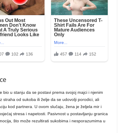
ice
 bio u stanju da se postavi prema svojoj majci i njenim
straha od sukoba ili želje da se udovolji porodici, ali
ciju kod partnera. U ovom slučaju, žena je željela mir i
osjećaj stresa i napetosti. Pasivnost u postavljanju granica
mocija, što može rezultirati sukobima i nesporazumima u