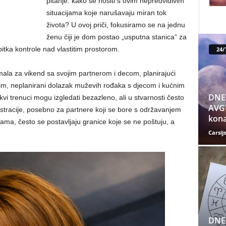
pitanje: kako se nositi s ovim nepredvidivim
situacijama koje narušavaju miran tok
života? U ovoj priči, fokusiramo se na jednu
ženu čiji je dom postao „usputna stanica“ za
bitka kontrole nad vlastitim prostorom.
24/
mala za vikend sa svojim partnerom i decom, planirajući
im, neplanirani dolazak muževih rođaka s djecom i kućnim
DNE
vi trenuci mogu izgledati bezazleno, ali u stvarnosti često
AVGU
ustracije, posebno za partnere koji se bore s održavanjem
kona
ama, često se postavljaju granice koje se ne poštuju, a
Carsijs
DNE