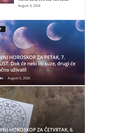
August 3, 2026
7
VNI HOROSKOP ZA PETAK, 7.
ST: Dok će neki liti suze, drugi će
čno uživati!
ki
-
August 6, 2026
VNI HOROSKOP ZA ČETVRTAK, 6.