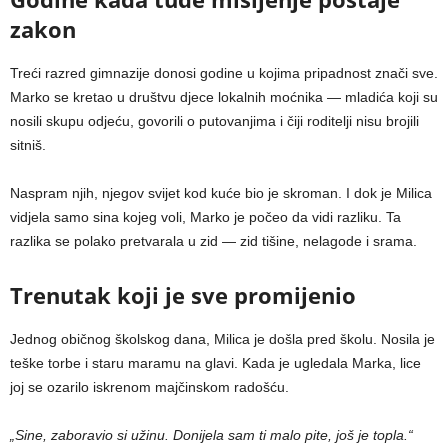
zakon
Treći razred gimnazije donosi godine u kojima pripadnost znači sve.
Marko se kretao u društvu djece lokalnih moćnika — mladića koji su
nosili skupu odjeću, govorili o putovanjima i čiji roditelji nisu brojili
sitniš.
Naspram njih, njegov svijet kod kuće bio je skroman. I dok je Milica
vidjela samo sina kojeg voli, Marko je počeo da vidi razliku. Ta
razlika se polako pretvarala u zid — zid tišine, nelagode i srama.
Trenutak koji je sve promijenio
Jednog običnog školskog dana, Milica je došla pred školu. Nosila je
teške torbe i staru maramu na glavi. Kada je ugledala Marka, lice
joj se ozarilo iskrenom majčinskom radošću.
„Sine, zaboravio si užinu. Donijela sam ti malo pite, još je topla.“