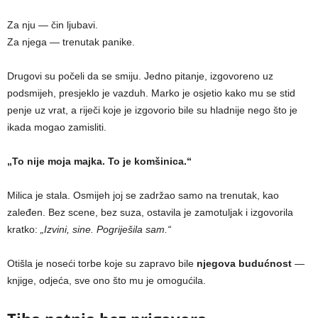
Za nju — čin ljubavi.
Za njega — trenutak panike.
Drugovi su počeli da se smiju. Jedno pitanje, izgovoreno uz
podsmijeh, presjeklo je vazduh. Marko je osjetio kako mu se stid
penje uz vrat, a riječi koje je izgovorio bile su hladnije nego što je
ikada mogao zamisliti.
„To nije moja majka. To je komšinica.“
Milica je stala. Osmijeh joj se zadržao samo na trenutak, kao
zaleđen. Bez scene, bez suza, ostavila je zamotuljak i izgovorila
kratko:
„Izvini, sine. Pogriješila sam.“
Otišla je noseći torbe koje su zapravo bile
njegova budućnost
—
knjige, odjeća, sve ono što mu je omogućila.