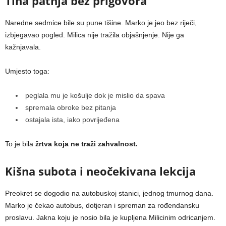
Tiha patnja bez prigovora
Naredne sedmice bile su pune tišine. Marko je jeo bez riječi,
izbjegavao pogled. Milica nije tražila objašnjenje. Nije ga
kažnjavala.
Umjesto toga:
peglala mu je košulje dok je mislio da spava
spremala obroke bez pitanja
ostajala ista, iako povrijeđena
To je bila
žrtva koja ne traži zahvalnost.
Kišna subota i neočekivana lekcija
Preokret se dogodio na autobuskoj stanici, jednog tmurnog dana.
Marko je čekao autobus, dotjeran i spreman za rođendansku
proslavu. Jakna koju je nosio bila je kupljena Milicinim odricanjem.