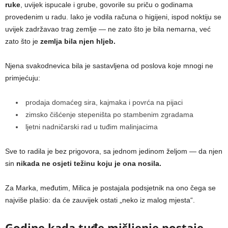
ruke
, uvijek ispucale i grube, govorile su priču o godinama
provedenim u radu. Iako je vodila računa o higijeni, ispod noktiju se
uvijek zadržavao trag zemlje — ne zato što je bila nemarna, već
zato što je
zemlja bila njen hljeb.
Njena svakodnevica bila je sastavljena od poslova koje mnogi ne
primjećuju:
prodaja domaćeg sira, kajmaka i povrća na pijaci
zimsko čišćenje stepeništa po stambenim zgradama
ljetni nadničarski rad u tuđim malinjacima
Sve to radila je bez prigovora, sa jednom jedinom željom — da njen
sin
nikada ne osjeti težinu koju je ona nosila.
Za Marka, međutim, Milica je postajala podsjetnik na ono čega se
najviše plašio: da će zauvijek ostati „neko iz malog mjesta“.
Godine kada tuđe mišljenje postaje