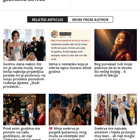
RELATED ARTICLES
MORE FROM AUTHOR
Godinu dana nakon što
Istina o nestanku koja je
Bog ponekad ruši tvoje
mi je ukrala muža, moja
otkrila tajnu čuvanu deset
planove da bi te doveo
bivša najbolja prijateljica
godina
do nečeg boljeg – 6
poslala mi je pozivnicu na
mudrih lekcija
svoju proslavu povodom
rođenja djeteta. „Dođi
proslaviti...
Pred svim gostima me
Moja svekrva je
Svekrva me nazvala
ponizio na našu
posjela ljubavnicu mog
smećem i htjela prisvojiti
godišnjicu, ali nije
muža za obiteljski stol
moj stan… ali nije mogla
očekivao reakciju svoje
kako bi me ponizila…
ni zamisliti što sam