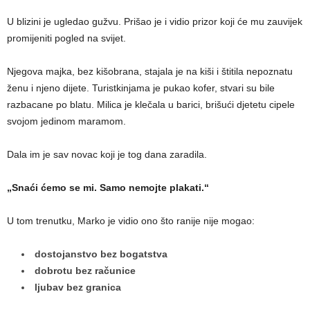
U blizini je ugledao gužvu. Prišao je i vidio prizor koji će mu zauvijek
promijeniti pogled na svijet.
Njegova majka, bez kišobrana, stajala je na kiši i štitila nepoznatu
ženu i njeno dijete. Turistkinjama je pukao kofer, stvari su bile
razbacane po blatu. Milica je klečala u barici, brišući djetetu cipele
svojom jedinom maramom.
Dala im je sav novac koji je tog dana zaradila.
„Snaći ćemo se mi. Samo nemojte plakati.“
U tom trenutku, Marko je vidio ono što ranije nije mogao:
dostojanstvo bez bogatstva
dobrotu bez računice
ljubav bez granica