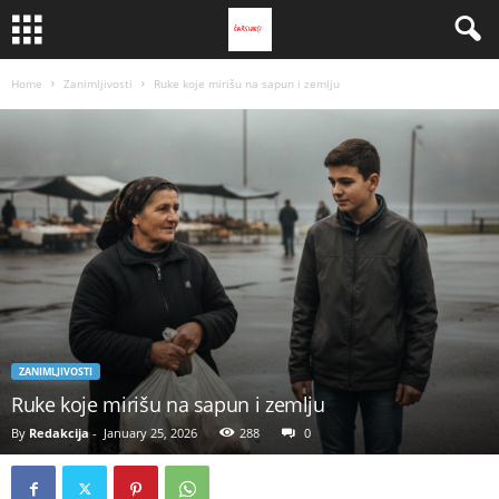
Home
Zanimljivosti
Ruke koje mirišu na sapun i zemlju
ZANIMLJIVOSTI
Ruke koje mirišu na sapun i zemlju
By
Redakcija
-
January 25, 2026
288
0