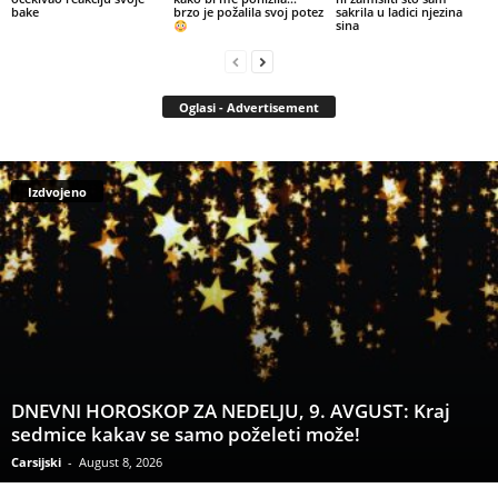
bake
brzo je požalila svoj potez
sakrila u ladici njezina
sina
Oglasi - Advertisement
Izdvojeno
DNEVNI HOROSKOP ZA NEDELJU, 9. AVGUST: Kraj
sedmice kakav se samo poželeti može!
Carsijski
-
August 8, 2026