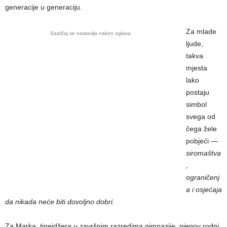
generacije u generaciju.
Za mlade
Sadržaj se nastavlja nakon oglasa
ljude,
takva
mjesta
lako
postaju
simbol
svega od
čega žele
pobjeći —
siromaštva
,
ograničenj
a i osjećaja
da nikada neće biti dovoljno dobri.
Za Marka, tinejdžera u završnim razredima gimnazije, njegov rodni