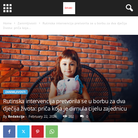
Home
Zanimljivosti
Rutinska intervencija pretvorila se u borbu za dva dječija
života: priča koja...
ZANIMLJIVOSTI
Rutinska intervencija pretvorila se u borbu za dva
dječija života: priča koja je dirnula cijelu zajednicu
By
Redakcija
-
February 22, 2026
202
0