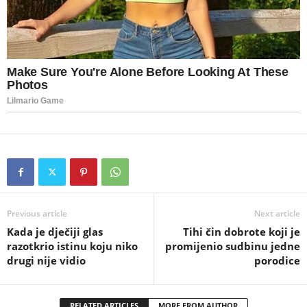
Previous article
Next article
Kada je dječiji glas
Tihi čin dobrote koji je
razotkrio istinu koju niko
promijenio sudbinu jedne
drugi nije vidio
porodice
RELATED ARTICLES
MORE FROM AUTHOR