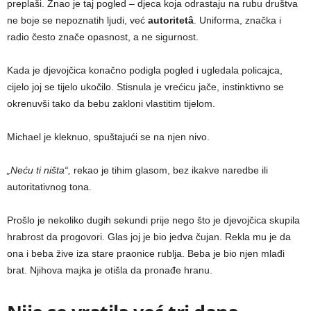
preplaši. Znao je taj pogled – djeca koja odrastaju na rubu društva
ne boje se nepoznatih ljudi, već
autoritetâ
. Uniforma, značka i
radio često znače opasnost, a ne sigurnost.
Kada je djevojčica konačno podigla pogled i ugledala policajca,
cijelo joj se tijelo ukočilo. Stisnula je vrećicu jače, instinktivno se
okrenuvši tako da bebu zakloni vlastitim tijelom.
Michael je kleknuo, spuštajući se na njen nivo.
„Neću ti ništa“,
rekao je tihim glasom, bez ikakve naredbe ili
autoritativnog tona.
Prošlo je nekoliko dugih sekundi prije nego što je djevojčica skupila
hrabrost da progovori. Glas joj je bio jedva čujan. Rekla mu je da
ona i beba žive iza stare praonice rublja. Beba je bio njen mlađi
brat. Njihova majka je otišla da pronađe hranu.