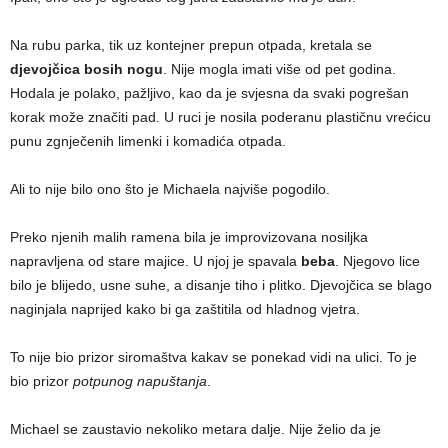
Na rubu parka, tik uz kontejner prepun otpada, kretala se
djevojčica bosih nogu
. Nije mogla imati više od pet godina.
Hodala je polako, pažljivo, kao da je svjesna da svaki pogrešan
korak može značiti pad. U ruci je nosila poderanu plastičnu vrećicu
punu zgnječenih limenki i komadića otpada.
Ali to nije bilo ono što je Michaela najviše pogodilo.
Preko njenih malih ramena bila je improvizovana nosiljka
napravljena od stare majice. U njoj je spavala
beba
. Njegovo lice
bilo je blijedo, usne suhe, a disanje tiho i plitko. Djevojčica se blago
naginjala naprijed kako bi ga zaštitila od hladnog vjetra.
To nije bio prizor siromaštva kakav se ponekad vidi na ulici. To je
bio prizor
potpunog napuštanja
.
Michael se zaustavio nekoliko metara dalje. Nije želio da je