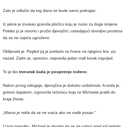
Zato je odlučio da tog dana
ne bude samo policajac
.
Iz jakne je izvukao granola pločicu koju je nosio za duge smjene.
Polako ju je otvorio i pružio djevojčici, ostavljajući dovoljno prostora
da se ne osjeća ugroženo.
Oklijevala je. Pogled joj je prelazio sa hrane na njegovo lice, pa
nazad. Zatim je, oprezno, napravila jedan mali korak naprijed.
To je bio
trenutak kada je povjerenje rođeno
.
Nakon prvog zalogaja, djevojčica je duboko uzdahnula. A onda je,
gotovo šapatom, izgovorila rečenicu koja će Michaela pratiti do
kraja života.
„Mama je rekla da se ne vraća ako ne nađe posao.“
U tom trenutku, Michael je shvatio da se ne nalazi pred još jednim