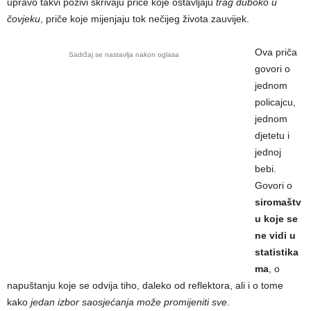
upravo takvi pozivi skrivaju priče koje ostavljaju
trag duboko u
čovjeku
, priče koje mijenjaju tok nečijeg života zauvijek.
Ova priča
Sadržaj se nastavlja nakon oglasa
govori o
jednom
policajcu,
jednom
djetetu i
jednoj
bebi.
Govori o
siromaštv
u koje se
ne vidi u
statistika
ma
, o
napuštanju koje se odvija tiho, daleko od reflektora, ali i o tome
kako
jedan izbor saosjećanja može promijeniti sve
.