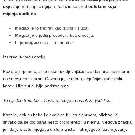
izvještajem ili papirologijom. Nalazio se pred
odlukom koja
mijenja sudbine
.
Mogao je
to tretirati kao rutinski slučaj.
Mogao je
slijediti proceduru bez emocija.
Ili je mogao
ostati – i brinuti se.
Izabrao je treću opciju.
Pozvao je pomoć, ali je ostao uz djevojčicu sve dok nije bio siguran
da se osjeća sigurno. Govorio joj je mirno, objašnjavajući svaki
korak. Nije žurio. Nije podizao glas.
To nije bio trenutak za brzinu. Bio je trenutak za ljudskost.
Kasnije, dok su beba i djevojčica bili na sigurnom, Michael je
shvatio da se tog dana nešto promijenilo i u njemu. Njegova značka
je i dalje bila tu, njegova uniforma ista – ali njegovo razumijevanje