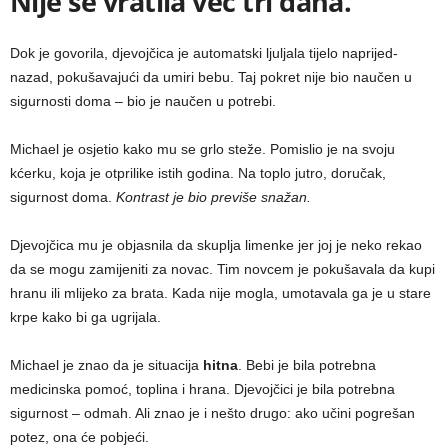
Nije se vratila već tri dana.
Dok je govorila, djevojčica je automatski ljuljala tijelo naprijed-
nazad, pokušavajući da umiri bebu. Taj pokret nije bio naučen u
sigurnosti doma – bio je naučen u potrebi.
Michael je osjetio kako mu se grlo steže. Pomislio je na svoju
kćerku, koja je otprilike istih godina. Na toplo jutro, doručak,
sigurnost doma.
Kontrast je bio previše snažan.
Djevojčica mu je objasnila da skuplja limenke jer joj je neko rekao
da se mogu zamijeniti za novac. Tim novcem je pokušavala da kupi
hranu ili mlijeko za brata. Kada nije mogla, umotavala ga je u stare
krpe kako bi ga ugrijala.
Michael je znao da je situacija
hitna
. Bebi je bila potrebna
medicinska pomoć, toplina i hrana. Djevojčici je bila potrebna
sigurnost – odmah. Ali znao je i nešto drugo: ako učini pogrešan
potez, ona će pobjeći.