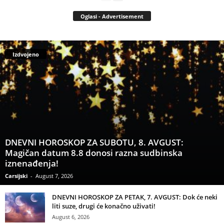
Oglasi - Advertisement
Izdvojeno
DNEVNI HOROSKOP ZA SUBOTU, 8. AVGUST:
Magičan datum 8.8 donosi razna sudbinska
iznenađenja!
Carsijski
-
August 7, 2026
DNEVNI HOROSKOP ZA PETAK, 7. AVGUST: Dok će neki
liti suze, drugi će konačno uživati!
August 6, 2026