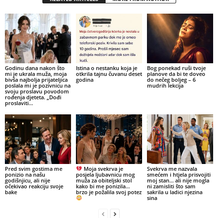
Godinu dana nakon što
Istina o nestanku koja je
Bog ponekad ruši tvoje
mi je ukrala muža, moja
otkrila tajnu čuvanu deset
planove da bi te doveo
bivša najbolja prijateljica
godina
do nečeg boljeg – 6
poslala mi je pozivnicu na
mudrih lekcija
svoju proslavu povodom
rođenja djeteta. „Dođi
proslaviti...
Pred svim gostima me
Moja svekrva je
Svekrva me nazvala
ponizio na našu
posjela ljubavnicu mog
smećem i htjela prisvojiti
godišnjicu, ali nije
muža za obiteljski stol
moj stan… ali nije mogla
očekivao reakciju svoje
kako bi me ponizila…
ni zamisliti što sam
bake
brzo je požalila svoj potez
sakrila u ladici njezina
sina