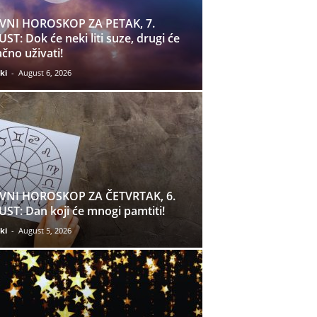
VNI HOROSKOP ZA PETAK, 7.
ST: Dok će neki liti suze, drugi će
čno uživati!
ki
-
August 6, 2026
VNI HOROSKOP ZA ČETVRTAK, 6.
ST: Dan koji će mnogi pamtiti!
ki
-
August 5, 2026