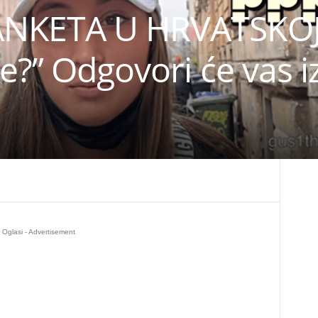
NKETA U HRVATSKOJ 
e?” Odgovori će vas i
Oglasi - Advertisement