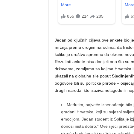
Jedan od ključnih ciljeva ove ankete bio je 
mržnja prema drugim narodima, da li istorijs
koliko je društvo spremno da okrene novu
Rezultati ankete nisu donijeli ono što su 
državama, zemljama sa kojima Hrvatska ima
ukazali na globalne sile poput
Sjedinjeni
odgovore bili su političke prirode – osjeća
drugih naroda, što izaziva nelagodu ili ne
Međutim, najveće iznenađenje bilo je
građani Hrvatske, koji su svjesni svij
emocijom. Jedan student iz Splita je izj
donosi ništa dobro.” Ove riječi predst
okreću budućnosti i ne žele naslijediti