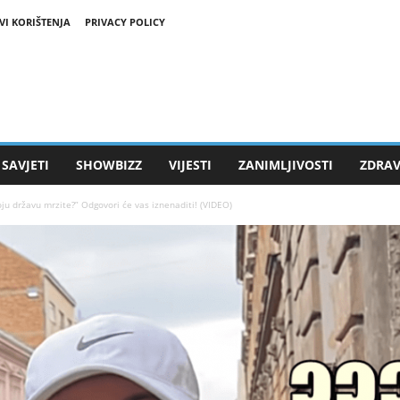
VI KORIŠTENJA
PRIVACY POLICY
SAVJETI
SHOWBIZZ
VIJESTI
ZANIMLJIVOSTI
ZDRAV
državu mrzite?” Odgovori će vas iznenaditi! (VIDEO)