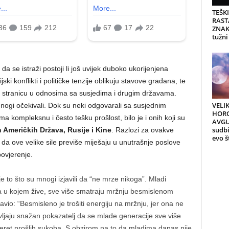
TEŠK
RAST
ZNAK
tužni
da se istraži postoji li još uvijek duboko ukorijenjena
ki konflikti i političke tenzije oblikuju stavove građana, te
 stranicu u odnosima sa susjedima i drugim državama.
VELI
mnogi očekivali. Dok su neki odgovarali sa susjednim
HORO
 kompleksnu i često tešku prošlost, bilo je i onih koji su
AVGU
sudb
h Američkih Država, Rusije i Kine
. Razlozi za ovakve
evo š
j da ove velike sile previše miješaju u unutrašnje poslove
povjerenje.
 to što su mnogi izjavili da “ne mrze nikoga”. Mladi
eta u kojem žive, sve više smatraju mržnju besmislenom
avio: “Besmisleno je trošiti energiju na mržnju, jer ona ne
avljaju snažan pokazatelj da se mlade generacije sve više
 teret prošlih sukoba. S obzirom na to da mladima danas nije