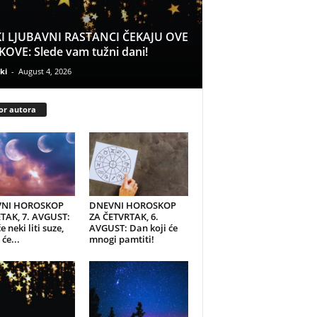
I LJUBAVNI RASTANCI ČEKAJU OVE
OVE: Slede vam tužni dani!
ki
-
August 4, 2026
or autora
NI HOROSKOP
DNEVNI HOROSKOP
TAK, 7. AVGUST:
ZA ČETVRTAK, 6.
e neki liti suze,
AVGUST: Dan koji će
će...
mnogi pamtiti!