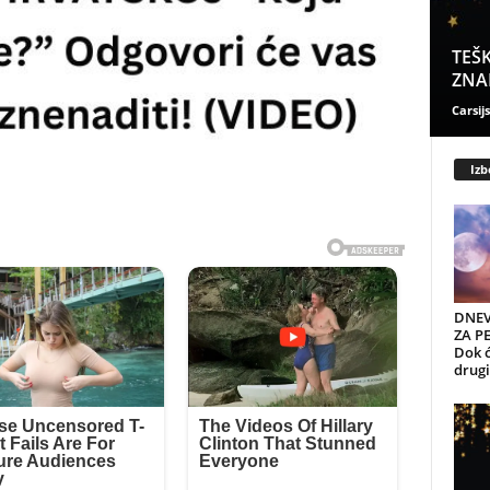
TEŠK
ZNAK
Carsijs
Izb
DNEV
ZA PE
Dok ć
drugi 