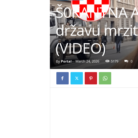
Š0KANTNA A
državu mrzit
(VIDEO)
By
Portal
-
March 24, 2026
5179
0