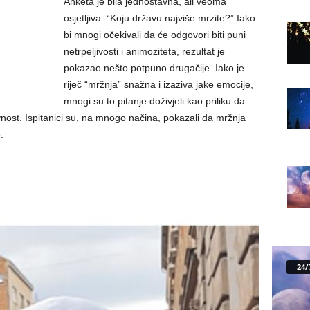
Anketa je bila jednostavna, ali veoma
osjetljiva: “Koju državu najviše mrzite?” Iako
bi mnogi očekivali da će odgovori biti puni
netrpeljivosti i animoziteta, rezultat je
pokazao nešto potpuno drugačije. Iako je
riječ “mržnja” snažna i izaziva jake emocije,
mnogi su to pitanje doživjeli kao priliku da
vnost. Ispitanici su, na mnogo načina, pokazali da mržnja
.
24/