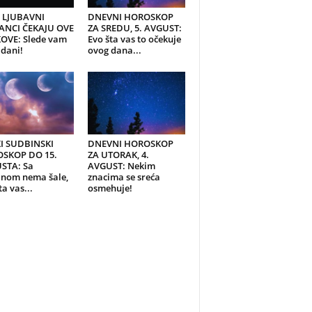
I LJUBAVNI
DNEVNI HOROSKOP
ANCI ČEKAJU OVE
ZA SREDU, 5. AVGUST:
OVE: Slede vam
Evo šta vas to očekuje
 dani!
ovog dana...
KI SUDBINSKI
DNEVNI HOROSKOP
SKOP DO 15.
ZA UTORAK, 4.
STA: Sa
AVGUST: Nekim
inom nema šale,
znacima se sreća
ta vas...
osmehuje!