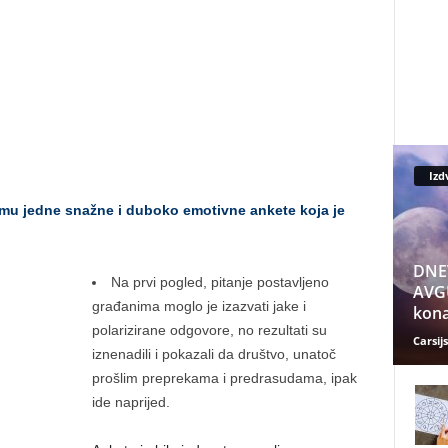
Izd
u jedne snažne i duboko emotivne ankete koja je
DNE
Na prvi pogled, pitanje postavljeno
AVGU
građanima moglo je izazvati jake i
kona
polarizirane odgovore, no rezultati su
Carsijs
iznenadili i pokazali da društvo, unatoč
prošlim preprekama i predrasudama, ipak
ide naprijed.