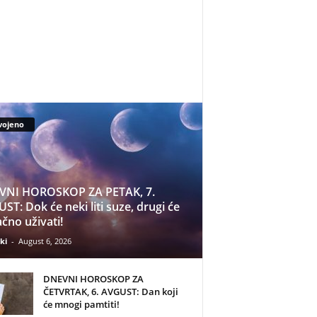
vojeno
VNI HOROSKOP ZA PETAK, 7.
ST: Dok će neki liti suze, drugi će
čno uživati!
ki
-
August 6, 2026
DNEVNI HOROSKOP ZA
ČETVRTAK, 6. AVGUST: Dan koji
će mnogi pamtiti!