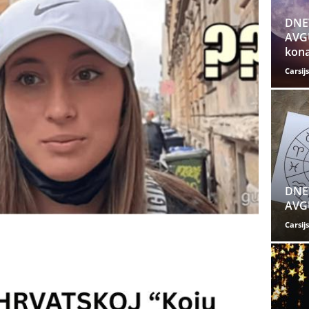
DNE
AVGU
kona
Carsijs
DNE
AVGU
Carsijs