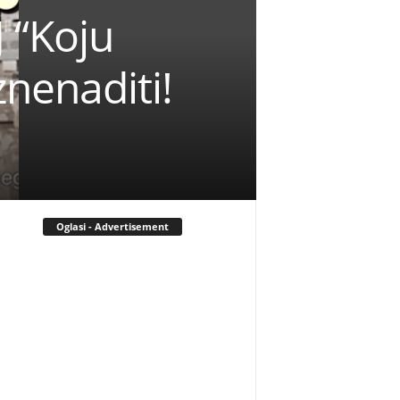
“Koju
znenaditi!
Oglasi - Advertisement