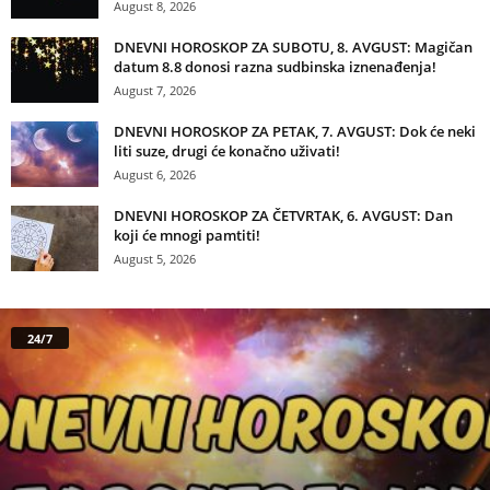
August 8, 2026
DNEVNI HOROSKOP ZA SUBOTU, 8. AVGUST: Magičan
datum 8.8 donosi razna sudbinska iznenađenja!
August 7, 2026
DNEVNI HOROSKOP ZA PETAK, 7. AVGUST: Dok će neki
liti suze, drugi će konačno uživati!
August 6, 2026
DNEVNI HOROSKOP ZA ČETVRTAK, 6. AVGUST: Dan
koji će mnogi pamtiti!
August 5, 2026
24/7