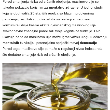
Pored smanjenja rizika od srčanih oboljenja, maslinovo ulje se
također pokazalo korisnim za
mentalno zdravlje
. U jednoj studiji
koja je obuhvatila
25 starijih osoba
sa blagim problemima
pamćenja, rezultati su pokazali da su oni koji su redovno
konzumirali dvije kašike ekstra djevičanskog maslinovog ulja
svakodnevno značajno poboljšali svoje kognitivne funkcije. Ovo
ukazuje na to da maslinovo ulje može igrati važnu ulogu u očuvanju
mentalnih funkcija
i potencijalno spriječiti razvoj
demencije
.
Pored toga, maslinovo ulje pomaže u regulaciji nivoa holesterola,
što dodatno smanjuje rizik od srčanih oboljenja.