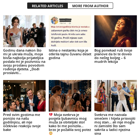
RELATED ARTICLES
MORE FROM AUTHOR
Godinu dana nakon što
Istina o nestanku koja je
Bog ponekad ruši tvoje
mi je ukrala muža, moja
otkrila tajnu čuvanu deset
planove da bi te doveo
bivša najbolja prijateljica
godina
do nečeg boljeg – 6
poslala mi je pozivnicu na
mudrih lekcija
svoju proslavu povodom
rođenja djeteta. „Dođi
proslaviti...
Pred svim gostima me
Moja svekrva je
Svekrva me nazvala
ponizio na našu
posjela ljubavnicu mog
smećem i htjela prisvojiti
godišnjicu, ali nije
muža za obiteljski stol
moj stan… ali nije mogla
očekivao reakciju svoje
kako bi me ponizila…
ni zamisliti što sam
bake
brzo je požalila svoj potez
sakrila u ladici njezina
sina