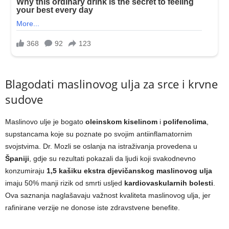
Blagodati maslinovog ulja za srce i krvne
sudove
Maslinovo ulje je bogato
oleinskom kiselinom
i
polifenolima
,
supstancama koje su poznate po svojim antiinflamatornim
svojstvima. Dr. Mozli se oslanja na istraživanja provedena u
Španiji
, gdje su rezultati pokazali da ljudi koji svakodnevno
konzumiraju
1,5 kašiku ekstra djevičanskog maslinovog ulja
imaju 50% manji rizik od smrti usljed
kardiovaskularnih bolesti
.
Ova saznanja naglašavaju važnost kvaliteta maslinovog ulja, jer
rafinirane verzije ne donose iste zdravstvene benefite.