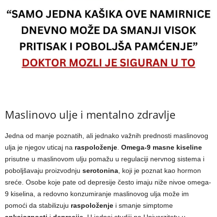
Maslinovo ulje i mentalno zdravlje
Jedna od manje poznatih, ali jednako važnih prednosti maslinovog
ulja je njegov uticaj na
raspoloženje
.
Omega-9 masne kiseline
prisutne u maslinovom ulju pomažu u regulaciji nervnog sistema i
poboljšavaju proizvodnju
serotonina
, koji je poznat kao hormon
sreće. Osobe koje pate od depresije često imaju niže nivoe omega-
9 kiselina, a redovno konzumiranje maslinovog ulja može im
pomoći da stabilizuju
raspoloženje
i smanje simptome
anksioznosti
i
depresije
. U jednoj studiji na Univerzitetu u