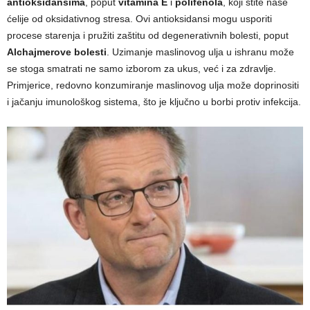
antioksidansima
, poput
vitamina E
i
polifenola
, koji štite naše
ćelije od oksidativnog stresa. Ovi antioksidansi mogu usporiti
procese starenja i pružiti zaštitu od degenerativnih bolesti, poput
Alchajmerove bolesti
. Uzimanje maslinovog ulja u ishranu može
se stoga smatrati ne samo izborom za ukus, već i za zdravlje.
Primjerice, redovno konzumiranje maslinovog ulja može doprinositi
i jačanju imunološkog sistema, što je ključno u borbi protiv infekcija.