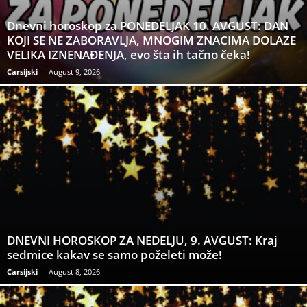
Dnevni horoskop za PONEDELJAK 10. AVGUST: DAN
KOJI SE NE ZABORAVLJA, MNOGIM ZNACIMA DOLAZE
VELIKA IZNENAĐENJA, evo šta ih tačno čeka!
Carsijski
-
August 9, 2026
DNEVNI HOROSKOP ZA NEDELJU, 9. AVGUST: Kraj
sedmice kakav se samo poželeti može!
Carsijski
-
August 8, 2026