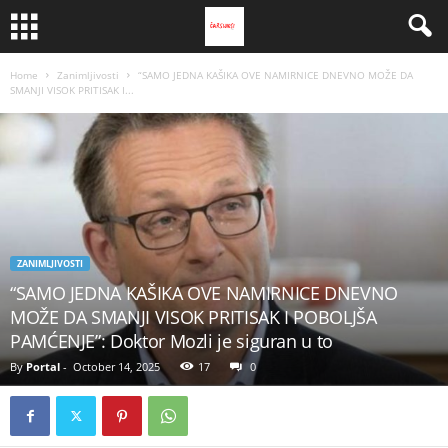
Home
Zanimljivosti
“SAMO JEDNA KAŠIKA OVE NAMIRNICE DNEVNO MOŽE DA
SMANJI VISOK PRITISAK I...
ZANIMLJIVOSTI
“SAMO JEDNA KAŠIKA OVE NAMIRNICE DNEVNO
MOŽE DA SMANJI VISOK PRITISAK I POBOLJŠA
PAMĆENJE”: Doktor Mozli je siguran u to
By
Portal
-
October 14, 2025
17
0