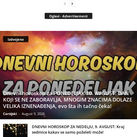
Oglasi - Advertisement
Izdvojeno
Dnevni horoskop za PONEDELJAK 10. AVGUST: DAN
KOJI SE NE ZABORAVLJA, MNOGIM ZNACIMA DOLAZE
VELIKA IZNENAĐENJA, evo šta ih tačno čeka!
Carsijski
-
August 9, 2026
DNEVNI HOROSKOP ZA NEDELJU, 9. AVGUST: Kraj
sedmice kakav se samo poželeti može!