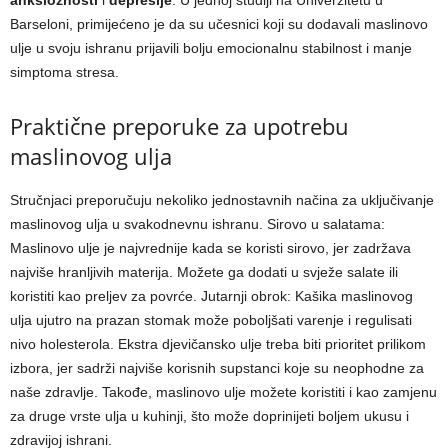
Barseloni, primijećeno je da su učesnici koji su dodavali maslinovo
ulje u svoju ishranu prijavili bolju emocionalnu stabilnost i manje
simptoma stresa.
Praktične preporuke za upotrebu
maslinovog ulja
Stručnjaci preporučuju nekoliko jednostavnih načina za uključivanje
maslinovog ulja u svakodnevnu ishranu. Sirovo u salatama:
Maslinovo ulje je najvrednije kada se koristi sirovo, jer zadržava
najviše hranljivih materija. Možete ga dodati u svježe salate ili
koristiti kao preljev za povrće. Jutarnji obrok: Kašika maslinovog
ulja ujutro na prazan stomak može poboljšati varenje i regulisati
nivo holesterola. Ekstra djevičansko ulje treba biti prioritet prilikom
izbora, jer sadrži najviše korisnih supstanci koje su neophodne za
naše zdravlje. Takođe, maslinovo ulje možete koristiti i kao zamjenu
za druge vrste ulja u kuhinji, što može doprinijeti boljem ukusu i
zdravijoj ishrani.