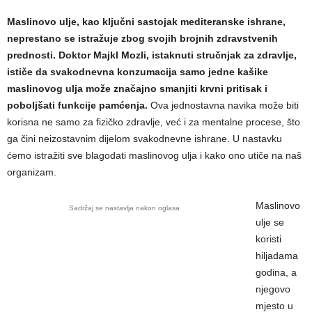
Maslinovo ulje, kao ključni sastojak mediteranske ishrane,
neprestano se istražuje zbog svojih brojnih zdravstvenih
prednosti. Doktor Majkl Mozli, istaknuti stručnjak za zdravlje,
ističe da svakodnevna konzumacija samo jedne kašike
maslinovog ulja može značajno smanjiti krvni pritisak i
poboljšati funkcije pamćenja.
Ova jednostavna navika može biti
korisna ne samo za fizičko zdravlje, već i za mentalne procese, što
ga čini neizostavnim dijelom svakodnevne ishrane. U nastavku
ćemo istražiti sve blagodati maslinovog ulja i kako ono utiče na naš
organizam.
Maslinovo
Sadržaj se nastavlja nakon oglasa
ulje se
koristi
hiljadama
godina, a
njegovo
mjesto u