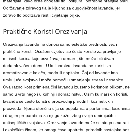
materijala, kako biste obogatili tlo i osigurali potrebne hranjive tvari.
Održavanje zdravog tla je ključno za dugovječnost lavande, jer
zdravo tlo podržava rast i cvjetanje biljke.
Praktične Koristi Orezivanja
Orezivanje lavande ne donosi samo estetske prednosti, već i
praktične koristi. Osušeni cvjetovi se često koriste za pravljenje
mirisnih kesica koje osvežavaju ormare, što može biti divan
dodatak vašem domu. U kulinarstvu, lavanda se koristi za
aromatizovanje kolača, meda ili napitaka. Čaj od lavande ima
umirujuće svojstvo i može pomoći u smanjenju stresa i nesanice.
Ova raznolikost primjena čini lavandu izuzetno korisnom biljkom, ne
samo u vrtu nego i u kuhinji i domaćinstvu. Osim kulinarskih koristi,
lavanda se često koristi u proizvodnji prirodnih kozmetičkih
proizvoda. Njena eterična ulja su popularna u parfemima, losionima
i drugim preparatima za njegu kože, zbog svojih umirujućih i
antiseptičkih svojstava. Orezivanje lavande može se stoga smatrati
i ekološkim činom, jer omogućava upotrebu prirodnih sastojaka bez