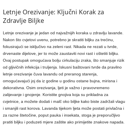
Letnje Orezivanje: Ključni Korak za
Zdravlje Biljke
Letnje orezivanje je jedan od najvažnijih koraka u zdravlju lavande.
Nakon što cvjetovi uvenu, potrebno je skratiti biljku za trećinu,
fokusirajući se isključivo na zeleni rast. Nikada ne rezati u tvrde,
drvenaste dijelove, jer to može zaustaviti novi rast i oštetiti biljku.
Ovaj postupak omogućava bolju cirkulaciju zraka, što smanjuje rizik
od gljivičnih infekcija i truljenja. Iskusni baštovani tvrde da pravilno
letnje orezivanje čuva lavandu od preranog starenja,
omogućavajući joj da iz godine u godinu ostane bujna, mirisna i
dekorativna. Osim orezivanja, ljeti je važno i pravovremeno
zalijevanje i gnojenje. Koristite gnojiva koja su prikladna za
cvjetnice, a možete dodati i malč oko biljke kako biste zadržali vlagu
i smanjili rast korova. Lavanda tijekom ljeta može postati privlačna i
za razne štetočine, poput pauka i insekata, stoga je preporučljivo
pratiti biljku i poduzeti mjere zaštite ako primijetite znakove napada.