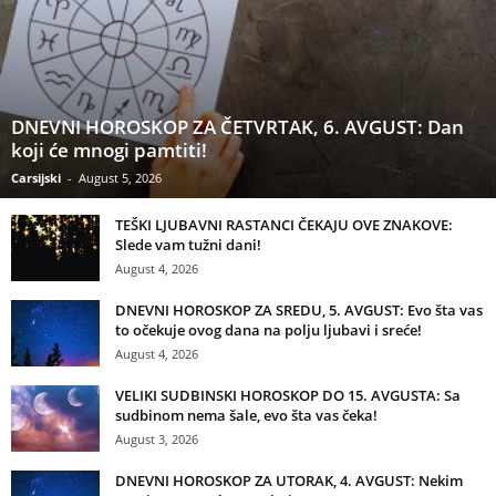
DNEVNI HOROSKOP ZA ČETVRTAK, 6. AVGUST: Dan
koji će mnogi pamtiti!
Carsijski
-
August 5, 2026
TEŠKI LJUBAVNI RASTANCI ČEKAJU OVE ZNAKOVE:
Slede vam tužni dani!
August 4, 2026
DNEVNI HOROSKOP ZA SREDU, 5. AVGUST: Evo šta vas
to očekuje ovog dana na polju ljubavi i sreće!
August 4, 2026
VELIKI SUDBINSKI HOROSKOP DO 15. AVGUSTA: Sa
sudbinom nema šale, evo šta vas čeka!
August 3, 2026
DNEVNI HOROSKOP ZA UTORAK, 4. AVGUST: Nekim