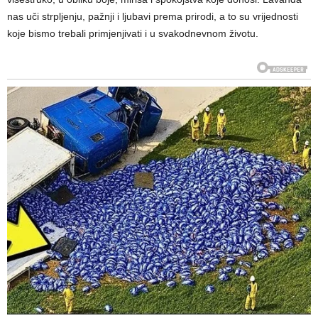
nas uči strpljenju, pažnji i ljubavi prema prirodi, a to su vrijednosti
koje bismo trebali primjenjivati i u svakodnevnom životu.