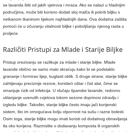
se lavanda štiti od jakih vjetrova i mraza. Ako se nalazi u hladnijim
područjima, može biti korisno dodati sloj malča ili pokriti biljku s
netkanom tkaninom tijekom najhladnijih dana. Ova dodatna zaštita
pomoći će u očuvanju vitalnosti biljke i poboljšanju njenog rasta u
proljeće.
Različiti Pristupi za Mlade i Starije Biljke
Pristup orezivanju se razlikuje za mlade i starije biljke. Mlade
lavande obično se samo malo skraćuju kako bi se podstaklo
grananje i formirao lijep, kuglasti oblik. S druge strane, starije biljke
zahtijevaju preciznije rezove, koristeći oštar i čist alat, čime se
smanjuje rizik od infekcija. U slučaju španske lavande, redovno
uklanjanje uvenulih cvjetova tokom sezone doprinosi zdravlju i
izgledu biljke. Također, starije biljke često imaju jači korijenski
sistem, što im omogućava bolju otpornost na sušu i razne bolesti.
Osim toga, starije biljke mogu imati koristi od dodatnog obnavljanja
tla oko korijena. Razmislite o dodavanju komposta ili organskih