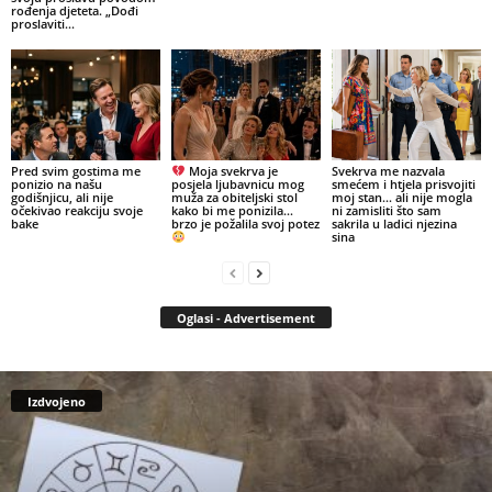
rođenja djeteta. „Dođi
proslaviti...
Pred svim gostima me
Moja svekrva je
Svekrva me nazvala
ponizio na našu
posjela ljubavnicu mog
smećem i htjela prisvojiti
godišnjicu, ali nije
muža za obiteljski stol
moj stan… ali nije mogla
očekivao reakciju svoje
kako bi me ponizila…
ni zamisliti što sam
bake
brzo je požalila svoj potez
sakrila u ladici njezina
sina
Oglasi - Advertisement
Izdvojeno