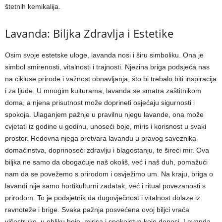
štetnih kemikalija.
Lavanda: Biljka Zdravlja i Estetike
Osim svoje estetske uloge, lavanda nosi i širu simboliku. Ona je
simbol smirenosti, vitalnosti i trajnosti. Njezina briga podsjeća nas
na cikluse prirode i važnost obnavljanja, što bi trebalo biti inspiracija
i za ljude. U mnogim kulturama, lavanda se smatra zaštitnikom
doma, a njena prisutnost može doprineti osjećaju sigurnosti i
spokoja. Ulaganjem pažnje u pravilnu njegu lavande, ona može
cvjetati iz godine u godinu, unoseći boje, miris i korisnost u svaki
prostor. Redovna njega pretvara lavandu u pravog saveznika
domaćinstva, doprinoseći zdravlju i blagostanju, te šireći mir. Ova
biljka ne samo da obogaćuje naš okoliš, već i naš duh, pomažući
nam da se povežemo s prirodom i osvježimo um. Na kraju, briga o
lavandi nije samo hortikulturni zadatak, već i ritual povezanosti s
prirodom. To je podsjetnik da dugovječnost i vitalnost dolaze iz
ravnoteže i brige. Svaka pažnja posvećena ovoj biljci vraća
višestruko, u obliku boje, mirisa i spokojstva koje donosi. Lavanda