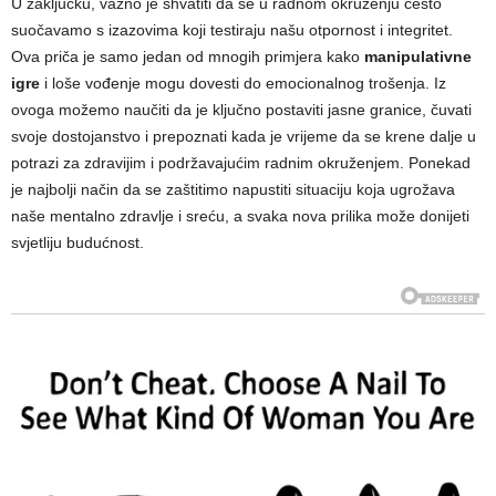
U zaključku, važno je shvatiti da se u radnom okruženju često
suočavamo s izazovima koji testiraju našu otpornost i integritet.
Ova priča je samo jedan od mnogih primjera kako
manipulativne
igre
i loše vođenje mogu dovesti do emocionalnog trošenja. Iz
ovoga možemo naučiti da je ključno postaviti jasne granice, čuvati
svoje dostojanstvo i prepoznati kada je vrijeme da se krene dalje u
potrazi za zdravijim i podržavajućim radnim okruženjem. Ponekad
je najbolji način da se zaštitimo napustiti situaciju koja ugrožava
naše mentalno zdravlje i sreću, a svaka nova prilika može donijeti
svjetliju budućnost.