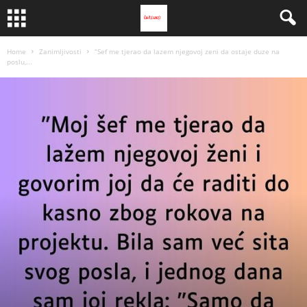
Home
Zanimljivosti
“Sef me tjerao da lazem njegovoj zeni da ostaje duze na
poslu,...