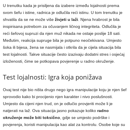
U trenutku kada je prisiljena da izabere između lojalnosti prema
svom šefu i istine, radnica je odlučila reći istinu. U tom trenutku je
shvatila da se ne može više
živjeti u laži
. Njena hrabrost je bila
inspirisana potrebom za očuvanjem ličnog integriteta. Odlučila je
reći šefovoj supruzi da njen muž nikada ne ostaje poslije 18 sati.
Međutim, reakcija supruge bila je potpuno neočekivana. Umjesto
šoka ili bijesa, žena se nasmijala i otkrila da je cijela situacija bila
test lojalnosti. Takve situacije često izazivaju dodatni stres i osjećaj
izloženosti, čime se potkopava povjerenje u radno okruženje.
Test lojalnosti: Igra koja ponižava
Ovaj test nije bio ništa drugo nego igra manipulacije koju je njen šef
sprovodio kako bi procijenio njen karakter i nivo poslušnosti.
Umjesto da cijeni njen trud, on je odlučio provjeriti može li je
natjerati na laž. Ova situacija jasno pokazuje koliko
radno
okruženje može biti toksično
, gdje se umjesto podrške i
povjerenja, koristi manipulacija kao alat za kontrolu. Osobe koje su