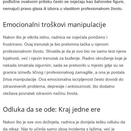
podložne ovakvom pritisku često se osjećaju kao šahovske figure,
nemajući pravo glasa ili izbora u vlastitom profesionalnom životu.
Emocionalni troškovi manipulacije
Nakon što je otkrila istinu, radnica se osjećala poniženo i
frustrirano. Ovaj trenutak je bio prelomna tačka u njenom
profesionalnom životu. Shvatila je da je ovo bio ne samo test njene
lojalnosti, već i njezin trenutak za buđenje. Radno okruženje koje je
nekada smatrala sigurnim, sada se pretvorilo u mjesto gdje su se
granice između ličnog i profesionalnog zamaglile, a ona je postala
žrtva manipulacije. Ova emocionalna iscrpljenost često dovodi do
zdravstvenih problema, depresije i anksioznosti, što dodatno
otežava povratak zdravom načinu života.
Odluka da se ode: Kraj jedne ere
Nakon što je sve ovo doživjela, radnica je donijela tešku odluku da
da otkaz. Nije to učinila samo zbog incidenta s lažima, već je