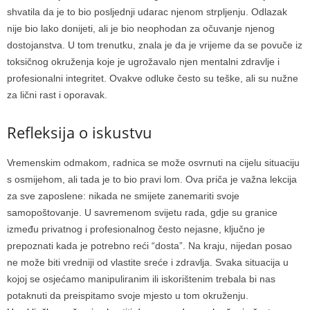
shvatila da je to bio posljednji udarac njenom strpljenju. Odlazak
nije bio lako donijeti, ali je bio neophodan za očuvanje njenog
dostojanstva.
U tom trenutku, znala je da je vrijeme da se povuče iz
toksičnog okruženja koje je ugrožavalo njen mentalni zdravlje i
profesionalni integritet. Ovakve odluke često su teške, ali su nužne
za lični rast i oporavak.
Refleksija o iskustvu
Vremenskim odmakom, radnica se može osvrnuti na cijelu situaciju
s osmijehom, ali tada je to bio pravi lom. Ova priča je važna lekcija
za sve zaposlene: nikada ne smijete zanemariti svoje
samopoštovanje.
U savremenom svijetu rada, gdje su granice
između privatnog i profesionalnog često nejasne, ključno je
prepoznati kada je potrebno reći “dosta”. Na kraju, nijedan posao
ne može biti vredniji od vlastite sreće i zdravlja.
Svaka situacija u
kojoj se osjećamo manipuliranim ili iskorištenim trebala bi nas
potaknuti da preispitamo svoje mjesto u tom okruženju.