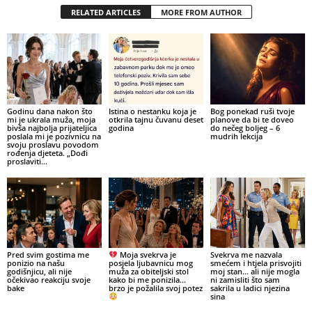
RELATED ARTICLES
MORE FROM AUTHOR
Godinu dana nakon što
Istina o nestanku koja je
Bog ponekad ruši tvoje
mi je ukrala muža, moja
otkrila tajnu čuvanu deset
planove da bi te doveo
bivša najbolja prijateljica
godina
do nečeg boljeg – 6
poslala mi je pozivnicu na
mudrih lekcija
svoju proslavu povodom
rođenja djeteta. „Dođi
proslaviti...
Pred svim gostima me
Moja svekrva je
Svekrva me nazvala
ponizio na našu
posjela ljubavnicu mog
smećem i htjela prisvojiti
godišnjicu, ali nije
muža za obiteljski stol
moj stan… ali nije mogla
očekivao reakciju svoje
kako bi me ponizila…
ni zamisliti što sam
bake
brzo je požalila svoj potez
sakrila u ladici njezina
sina