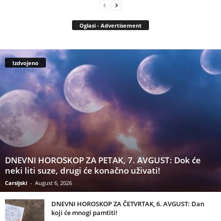
Oglasi - Advertisement
Izdvojeno
DNEVNI HOROSKOP ZA PETAK, 7. AVGUST: Dok će
neki liti suze, drugi će konačno uživati!
Carsijski
-
August 6, 2026
DNEVNI HOROSKOP ZA ČETVRTAK, 6. AVGUST: Dan
koji će mnogi pamtiti!