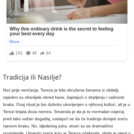
Tradicija ili Nasilje?
Noć prije venčanja, Tereza je bila okružena ženama iz obitelji,
zajedno su obavljale obred kane, šaptajući o strpljenju i važnosti
braka. Ovaj ritual je bio duboko ukorijenjen u njihovoj kulturi, ali je u
Terezi tinjala doza nemira. Smatrala je da je to normalan osjećaj
pred tako važan događaj, nadajući se da će tradicija donijeti sreću
njenom braku. No, sljedećeg jutra, stvari su se dramatično
promijenile. Umjesto sreće koju je Tereza očekivala, stigla je vijest o