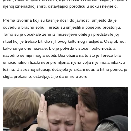
njenoj iznenadnoj smrti, ostavljajući porodicu u šoku i nevjerici.
Prema izvorima koji su kasnije došli do javnosti, umjesto da je
odvedu u bračnu sobu, Terezu su smjestili u posebnu prostoriju.
Tamo su je dočekale žene iz muževljeve obitelji i predstavile joj
ritual koji je trebao biti dio njihovog kulturnog nasljeđa. Ovaj obred,
kako su ga one nazvale, bio je potvrda čistoće i pokornosti, a
navodno se nije mogla odbiti. Bez obzira na to što je Tereza bila
emocionalno i fizički nepripremljena, njena volja nije imala nikakvu
težinu. U stresnoj situaciji, doživjela je srčani udar, a hitna pomoć je
stigla prekasno, ostavljajući je da umre u zoru.