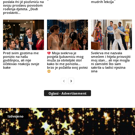
poslala mi je pozivnicu na
mudrih lekcija
svoju proslavu povodom
rođenja djeteta. „Dođi
proslaviti...
Pred svim gostima me
Moja svekrva je
Svekrva me nazvala
ponizio na našu
posjela ljubavnicu mog
smećem i htjela prisvojiti
godišnjicu, ali nije
muža za obiteljski stol
moj stan… ali nije mogla
očekivao reakciju svoje
kako bi me ponizila…
ni zamisliti što sam
bake
brzo je požalila svoj potez
sakrila u ladici njezina
sina
Oglasi - Advertisement
Izdvojeno