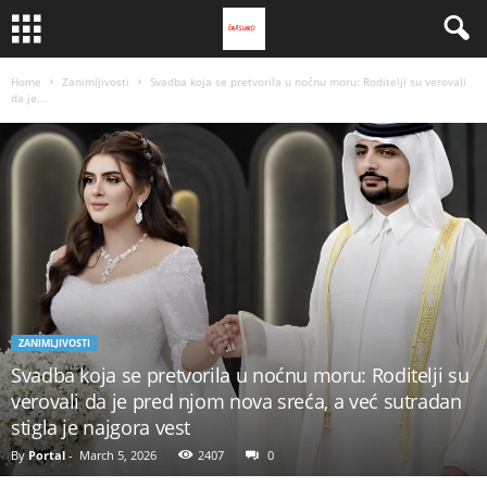
Home
Zanimljivosti
Svadba koja se pretvorila u noćnu moru: Roditelji su verovali
da je...
ZANIMLJIVOSTI
Svadba koja se pretvorila u noćnu moru: Roditelji su
verovali da je pred njom nova sreća, a već sutradan
stigla je najgora vest
By
Portal
-
March 5, 2026
2407
0