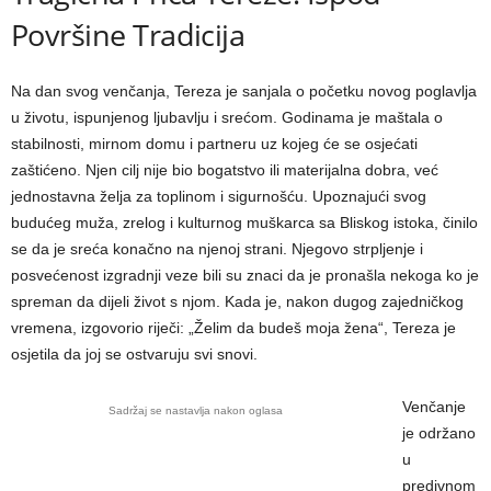
Površine Tradicija
Na dan svog venčanja, Tereza je sanjala o početku novog poglavlja
u životu, ispunjenog ljubavlju i srećom. Godinama je maštala o
stabilnosti, mirnom domu i partneru uz kojeg će se osjećati
zaštićeno. Njen cilj nije bio bogatstvo ili materijalna dobra, već
jednostavna želja za toplinom i sigurnošću. Upoznajući svog
budućeg muža, zrelog i kulturnog muškarca sa Bliskog istoka, činilo
se da je sreća konačno na njenoj strani. Njegovo strpljenje i
posvećenost izgradnji veze bili su znaci da je pronašla nekoga ko je
spreman da dijeli život s njom. Kada je, nakon dugog zajedničkog
vremena, izgovorio riječi: „Želim da budeš moja žena“, Tereza je
osjetila da joj se ostvaruju svi snovi.
Venčanje
Sadržaj se nastavlja nakon oglasa
je održano
u
predivnom