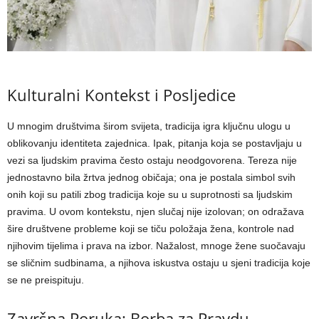
Kulturalni Kontekst i Posljedice
U mnogim društvima širom svijeta, tradicija igra ključnu ulogu u
oblikovanju identiteta zajednica. Ipak, pitanja koja se postavljaju u
vezi sa ljudskim pravima često ostaju neodgovorena.
Tereza nije
jednostavno bila žrtva jednog običaja; ona je postala simbol svih
onih koji su patili zbog tradicija koje su u suprotnosti sa ljudskim
pravima. U ovom kontekstu, njen slučaj nije izolovan; on odražava
šire društvene probleme koji se tiču položaja žena, kontrole nad
njihovim tijelima i prava na izbor.
Nažalost, mnoge žene suočavaju
se sličnim sudbinama, a njihova iskustva ostaju u sjeni tradicija koje
se ne preispituju.
Završna Poruka: Borba za Pravdu