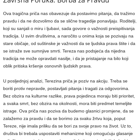
Ova tragična priča nas obavezuje da postavimo pitanja, da tražimo
pravdu i da ne dozvolimo da se slične tragedije ponavljaju. Roditelji,
koji su sanjali o miru i ljubavi, sada govore o važnosti preispitivanja
tradicija.
U svim društvima, a naročito u onima koja se pozivaju na
stare običaje, od suštinske je važnosti da se ljudska prava štite i da
se istraže sve sumnjive smrti.
Tereza nas podsjeća da nijedna
tradicija ne može opravdati nasilje, i da je pristajanje na bilo koji
oblik pritiska kršenje osnovnih ljudskih prava.
U posljednjoj analizi, Terezina priča je poziv na akciju. Treba se
boriti protiv nepravde, postavljati pitanja i tragati za odgovorima.
Bez obzira na kulturne razlike, prava pojedinca moraju biti prioritet,
a svaka smrt, bez obzira na okolnosti, mora biti predmet temeljite
istrage. Ova priča nas poziva da budemo glasnici promjene, da se
zalažemo za pravdu i da se borimo za svaku žrtvu koja, poput
Tereze, nije imala priliku da se bori za svoje pravo na život. Uz to,
društva bi trebala uspostaviti mehanizme koji omogućuju glasanje