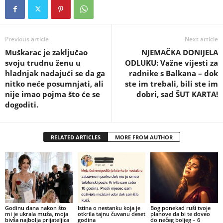
Previous article
Next article
Muškarac je zaključao
NJEMAČKA DONIJELA
svoju trudnu ženu u
ODLUKU: Važne vijesti za
hladnjak nadajući se da ga
radnike s Balkana – dok
nitko neće posumnjati, ali
ste im trebali, bili ste im
nije imao pojma što će se
dobri, sad ŠUT KARTA!
dogoditi.
RELATED ARTICLES
MORE FROM AUTHOR
Godinu dana nakon što
Istina o nestanku koja je
Bog ponekad ruši tvoje
mi je ukrala muža, moja
otkrila tajnu čuvanu deset
planove da bi te doveo
bivša najbolja prijateljica
godina
do nečeg boljeg – 6