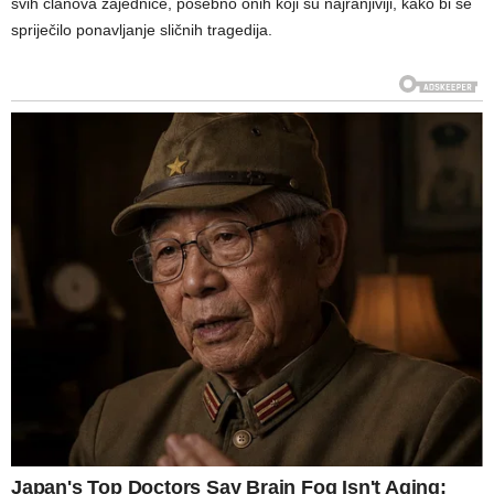
svih članova zajednice, posebno onih koji su najranjiviji, kako bi se
spriječilo ponavljanje sličnih tragedija.