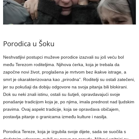
Porodica u Šoku
Neshvatljivi postupci muževe porodice izazvali su još veću bol
među Terezom roditeljima. Njihova ćerka, koja je trebala da
započne novi život, proglašena je mrtvom bez ikakve istrage, a
smrt je okarakterizovana kao „prirodna“. Roditelji su ostali zatečeni,
jer su pokušaji da dobiju odgovore na svoja pitanja bili blokirani.
Dok su neki znali istinu, ostali su šutjeli, opravdavajući svoje
ponašanje tradicijom koja je, po njima, imala prednost nad ljudskim
pravima. Ovaj aspekt tradicije, koja se opravdava običajem,
postavlja pitanje o granicama između kulture i nasilja.
Porodica Tereze, koja je izgubila svoje dijete, sada se suočila s
dodatnim udarcem: gubili su pravo na pravdu. Njihovi upitnici su