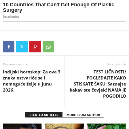
Previous article
Next article
Indijski horoskop: Za ova 3
TEST LIČNOSTI/
znaka ostvariće se i
POGLEDAJTE KAKO
nemoguće želje u junu
STISKATE ŠAKU: Saznajte
2026.
kakav ste čovjek! NAMA JE
POGODILO
RELATED ARTICLES
MORE FROM AUTHOR