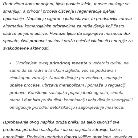
Redovitom konzumacijom, tijelo postaje lakše, masne naslage se
smanjuju, a prirodni procesi čišćenja i regeneracije djeluju
optimalnije. Napitak je siguran i jednostavan, te predstavlja zdravu
alternativu komercijalnim pripravcima za mršavljenje koji često
sadrže umjetne aditive. Pomaže tijelu da sagorijeva masnoću dok
spavate, čisti probavni sustav i pruža osjećaj vitalnosti i energije za
svakodnevne aktivnosti.
Uvođenjem ovog
prirodnog recepta
u večernju rutinu, ne
samo da se radi na fizičkom izgledu, već se podržava i
cjelokupno zdravlje. Napitak djeluje preventivno, smanjuje
upalne procese, ubrzava metabolizam i pomaže u regulaciji
probave. Korištenje sastojaka poput jabučnog octa, cimeta,
meda i đumbira pruža tijelu kombinaciju koja djeluje sinergijski i
omogućuje prirodnu detoksikaciju i sagorijevanje masnoća.
Isprobavanje ovog napitka pruža priliku da tijelo iskoristi sve
prednosti prirodnih sastojaka i da se osjećate zdravije, lakše i
energičnije. Redovita upotreba donosi vidljive promjene, povećava