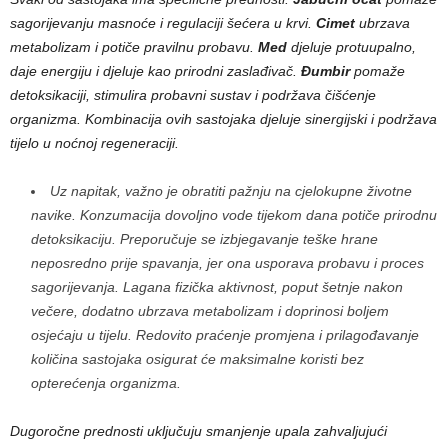
sagorijevanju masnoće i regulaciji šećera u krvi.
Cimet
ubrzava
metabolizam i potiče pravilnu probavu.
Med
djeluje protuupalno,
daje energiju i djeluje kao prirodni zaslađivač.
Đumbir
pomaže
detoksikaciji, stimulira probavni sustav i podržava čišćenje
organizma. Kombinacija ovih sastojaka djeluje sinergijski i podržava
tijelo u noćnoj regeneraciji.
Uz napitak, važno je obratiti pažnju na cjelokupne životne
navike. Konzumacija dovoljno vode tijekom dana potiče prirodnu
detoksikaciju. Preporučuje se izbjegavanje teške hrane
neposredno prije spavanja, jer ona usporava probavu i proces
sagorijevanja. Lagana fizička aktivnost, poput šetnje nakon
večere, dodatno ubrzava metabolizam i doprinosi boljem
osjećaju u tijelu. Redovito praćenje promjena i prilagođavanje
količina sastojaka osigurat će maksimalne koristi bez
opterećenja organizma.
Dugoročne prednosti uključuju smanjenje upala zahvaljujući