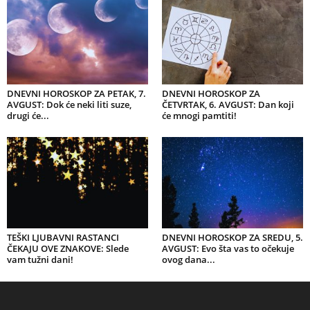
DNEVNI HOROSKOP ZA PETAK, 7.
DNEVNI HOROSKOP ZA
AVGUST: Dok će neki liti suze,
ČETVRTAK, 6. AVGUST: Dan koji
drugi će...
će mnogi pamtiti!
TEŠKI LJUBAVNI RASTANCI
DNEVNI HOROSKOP ZA SREDU, 5.
ČEKAJU OVE ZNAKOVE: Slede
AVGUST: Evo šta vas to očekuje
vam tužni dani!
ovog dana...