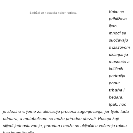
Kako se
Sadržaj se nastavlja nakon oglasa
približava
ljeto,
mnogi se
suočavaju
s izazovom
uklanjanja
masnoće s
kritičnih
područja
poput
trbuha
i
bedara.
Ipak, noć
je idealno vrijeme za aktivaciju procesa sagorijevanja, jer tijelo tada
odmara, a metabolizam se može prirodno ubrzati. Recept koji
slijedi jednostavan je, prirodan i može se uključiti u večernju rutinu
bez komplikacija.