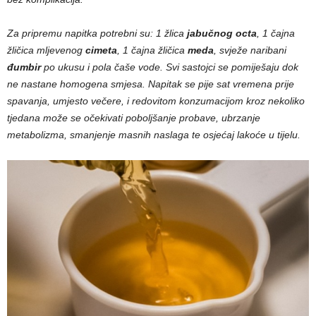
Za pripremu napitka potrebni su: 1 žlica
jabučnog octa
, 1 čajna
žličica mljevenog
cimeta
, 1 čajna žličica
meda
, svježe naribani
đumbir
po ukusu i pola čaše vode. Svi sastojci se pomiješaju dok
ne nastane homogena smjesa. Napitak se pije sat vremena prije
spavanja, umjesto večere, i redovitom konzumacijom kroz nekoliko
tjedana može se očekivati poboljšanje probave, ubrzanje
metabolizma, smanjenje masnih naslaga te osjećaj lakoće u tijelu.