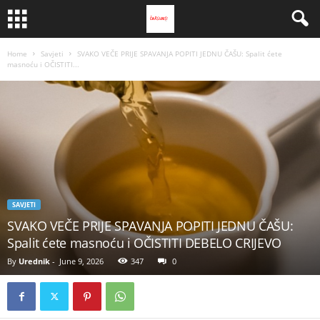
Home
Savjeti
SVAKO VEČE PRIJE SPAVANJA POPITI JEDNU ČAŠU: Spalit ćete
masnoću i OČISTITI...
SAVJETI
SVAKO VEČE PRIJE SPAVANJA POPITI JEDNU ČAŠU:
Spalit ćete masnoću i OČISTITI DEBELO CRIJEVO
By
Urednik
-
June 9, 2026
347
0