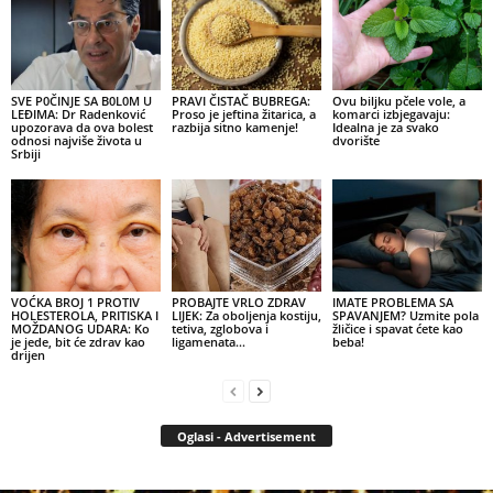
SVE P0ČINJE SA B0L0M U
PRAVI ČISTAČ BUBREGA:
Ovu biljku pčele vole, a
LEĐIMA: Dr Radenković
Proso je jeftina žitarica, a
komarci izbjegavaju:
upozorava da ova bolest
razbija sitno kamenje!
Idealna je za svako
odnosi najviše života u
dvorište
Srbiji
VOĆKA BROJ 1 PROTIV
PROBAJTE VRLO ZDRAV
IMATE PROBLEMA SA
HOLESTEROLA, PRITISKA I
LIJEK: Za oboljenja kostiju,
SPAVANJEM? Uzmite pola
MOŽDANOG UDARA: Ko
tetiva, zglobova i
žličice i spavat ćete kao
je jede, bit će zdrav kao
ligamenata…
beba!
drijen
Oglasi - Advertisement