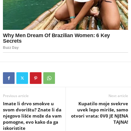
Previous article
Next article
Imate li drvo smokve u
Kupatilo moje svekrve
svom dvorištu? Znate li da
uvek lepo miriše, samo
njegovo lišće može da vam
otvori vrata: 0V0 JE NJENA
pomogne, evo kako da ga
TAJNA!
iskoristite