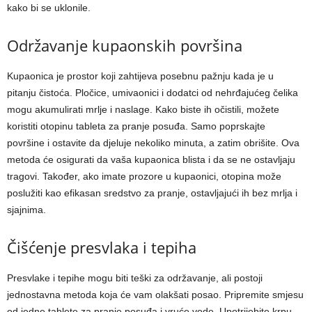
kako bi se uklonile.
Održavanje kupaonskih površina
Kupaonica je prostor koji zahtijeva posebnu pažnju kada je u
pitanju čistoća. Pločice, umivaonici i dodatci od nehrđajućeg čelika
mogu akumulirati mrlje i naslage. Kako biste ih očistili, možete
koristiti otopinu tableta za pranje posuđa. Samo poprskajte
površine i ostavite da djeluje nekoliko minuta, a zatim obrišite. Ova
metoda će osigurati da vaša kupaonica blista i da se ne ostavljaju
tragovi. Također, ako imate prozore u kupaonici, otopina može
poslužiti kao efikasan sredstvo za pranje, ostavljajući ih bez mrlja i
sjajnima.
Čišćenje presvlaka i tepiha
Presvlake i tepihe mogu biti teški za održavanje, ali postoji
jednostavna metoda koja će vam olakšati posao. Pripremite smjesu
od jedne tablete za pranje posuđa i vruće vode. Upotrijebite krpu