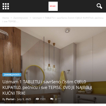
Home
Zanimljivosti
Uzimam 1 TABLETU i savršeno čistim CIJEL0 KUPATIL0, pećnicu
i sve TEPISE:...
ZANIMLJIVOSTI
Uzimam 1 TABLETU i savršeno čistim CIJEL0
KUPATIL0, pećnicu i sve TEPISE: 0V0 JE NAJB0LJI
KUĆNI TRIK!
By
Portal
-
July 9, 2025
1531
0