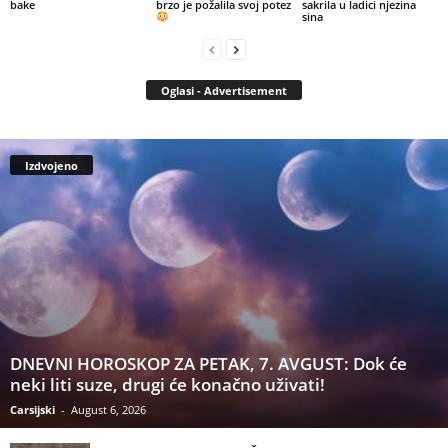
bake
brzo je požalila svoj potez
sakrila u ladici njezina
sina
Oglasi - Advertisement
Izdvojeno
DNEVNI HOROSKOP ZA PETAK, 7. AVGUST: Dok će
neki liti suze, drugi će konačno uživati!
Carsijski
-
August 6, 2026