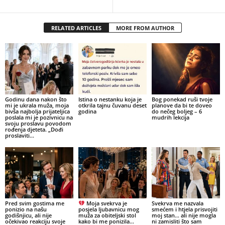
RELATED ARTICLES
MORE FROM AUTHOR
Godinu dana nakon što
Istina o nestanku koja je
Bog ponekad ruši tvoje
mi je ukrala muža, moja
otkrila tajnu čuvanu deset
planove da bi te doveo
bivša najbolja prijateljica
godina
do nečeg boljeg – 6
poslala mi je pozivnicu na
mudrih lekcija
svoju proslavu povodom
rođenja djeteta. „Dođi
proslaviti...
Pred svim gostima me
Moja svekrva je
Svekrva me nazvala
ponizio na našu
posjela ljubavnicu mog
smećem i htjela prisvojiti
godišnjicu, ali nije
muža za obiteljski stol
moj stan… ali nije mogla
očekivao reakciju svoje
kako bi me ponizila…
ni zamisliti što sam