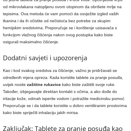
od mikrovlakana natopljenu ovom otopinom da obrišete mrlje na
tepisima. Ova metoda će vam pomoći da osvježite izgled vaših
tkanina i da ih očistite od nečistoća bez potrebe za skupim
hemijskim sredstvima. Preporučuje se i korištenje usisavača s
funkcijom vlažnog čišćenja nakon ovog postupka kako biste
osigurali maksimalno čišćenje.
Dodatni savjeti i upozorenja
Kao i kod svakog sredstva za čišćenje, važno je pridržavati se
određenih mjera opreza. Kada koristite tablete za pranje posuđa,
uvijek nosite
zaštitne rukavice
kako biste zaštitili svoje ruke.
Također, izbjegavajte direktan kontakt s očima, a ako dođe do
iritacije kože, odmah isperite vodom i potražite medicinsku pomoć.
Preporučuje se i da tablete koristite u dobro ventiliranim prostorima
kako biste spriječili inhalaciju jakih mirisa.
Zaključak: Tablete za pranje posuđa kao