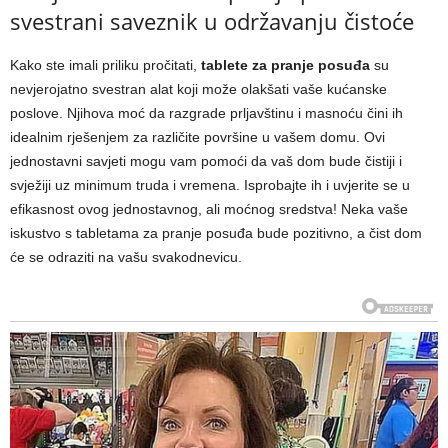
svestrani saveznik u održavanju čistoće
Kako ste imali priliku pročitati,
tablete za pranje posuđa
su
nevjerojatno svestran alat koji može olakšati vaše kućanske
poslove. Njihova moć da razgrade prljavštinu i masnoću čini ih
idealnim rješenjem za različite površine u vašem domu. Ovi
jednostavni savjeti mogu vam pomoći da vaš dom bude čistiji i
svježiji uz minimum truda i vremena. Isprobajte ih i uvjerite se u
efikasnost ovog jednostavnog, ali moćnog sredstva! Neka vaše
iskustvo s tabletama za pranje posuđa bude pozitivno, a čist dom
će se odraziti na vašu svakodnevicu.