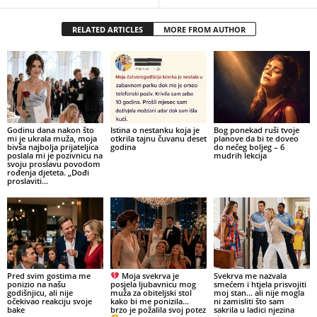
RELATED ARTICLES
MORE FROM AUTHOR
Godinu dana nakon što
Istina o nestanku koja je
Bog ponekad ruši tvoje
mi je ukrala muža, moja
otkrila tajnu čuvanu deset
planove da bi te doveo
bivša najbolja prijateljica
godina
do nečeg boljeg – 6
poslala mi je pozivnicu na
mudrih lekcija
svoju proslavu povodom
rođenja djeteta. „Dođi
proslaviti...
Pred svim gostima me
Moja svekrva je
Svekrva me nazvala
ponizio na našu
posjela ljubavnicu mog
smećem i htjela prisvojiti
godišnjicu, ali nije
muža za obiteljski stol
moj stan… ali nije mogla
očekivao reakciju svoje
kako bi me ponizila…
ni zamisliti što sam
bake
brzo je požalila svoj potez
sakrila u ladici njezina