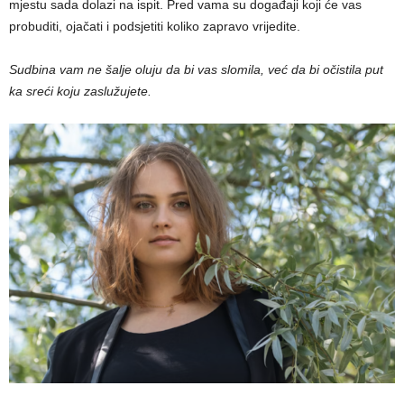
mjestu sada dolazi na ispit. Pred vama su događaji koji će vas
probuditi, ojačati i podsjetiti koliko zapravo vrijedite.
Sudbina vam ne šalje oluju da bi vas slomila, već da bi očistila put
ka sreći koju zaslužujete.