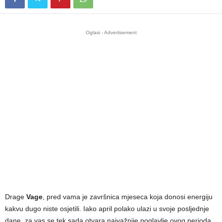
Oglasi - Advertisement
Drage
Vage
, pred vama je završnica mjeseca koja donosi energiju
kakvu dugo niste osjetili. Iako april polako ulazi u svoje posljednje
dane, za vas se tek sada otvara najvažnije poglavlje ovog perioda.