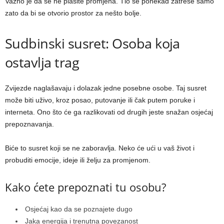
Važno je da se ne plašite promjena. Tlo se ponekad zatrese samo
zato da bi se otvorio prostor za nešto bolje.
Sudbinski susret: Osoba koja
ostavlja trag
Zvijezde naglašavaju i dolazak jedne posebne osobe. Taj susret
može biti uživo, kroz posao, putovanje ili čak putem poruke i
interneta. Ono što će ga razlikovati od drugih jeste snažan osjećaj
prepoznavanja.
Biće to susret koji se ne zaboravlja. Neko će ući u vaš život i
probuditi emocije, ideje ili želju za promjenom.
Kako ćete prepoznati tu osobu?
Osjećaj kao da se poznajete dugo
Jaka energija i trenutna povezanost