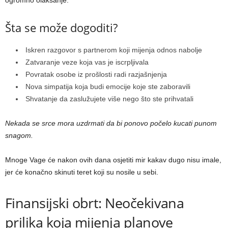
ogromno olakšanje.
Šta se može dogoditi?
Iskren razgovor s partnerom koji mijenja odnos nabolje
Zatvaranje veze koja vas je iscrpljivala
Povratak osobe iz prošlosti radi razjašnjenja
Nova simpatija koja budi emocije koje ste zaboravili
Shvatanje da zaslužujete više nego što ste prihvatali
Nekada se srce mora uzdrmati da bi ponovo počelo kucati punom
snagom.
Mnoge Vage će nakon ovih dana osjetiti mir kakav dugo nisu imale,
jer će konačno skinuti teret koji su nosile u sebi.
Finansijski obrt: Neočekivana
prilika koja mijenja planove