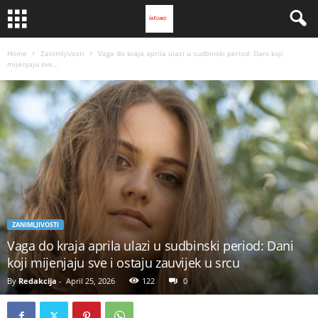
Home
Zanimljivosti
Vaga do kraja aprila ulazi u sudbinski period: Dani koji
mijenjaju sve...
ZANIMLJIVOSTI
Vaga do kraja aprila ulazi u sudbinski period: Dani
koji mijenjaju sve i ostaju zauvijek u srcu
By
Redakcija
-
April 25, 2026
122
0