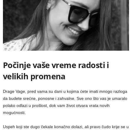
Počinje vaše vreme radosti i
velikih promena
Drage Vage, pred vama su dani u kojima ćete imati mnogo razloga
da budete srećne, ponosne i zahvalne. Sve ono što vas je umaralo
polako odlazi u prošlost, dok vam život otvara vrata novih
mogućnosti.
Uspeh koji ste dugo čekale konačno dolazi, ali pravo čudo krije se u