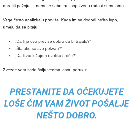
obratiti pažnju — nemojte sabotirati sopstvenu radost sumnjama.
Vage često analiziraju previše. Kada im se dogodi nešto lepo,
umeju da se pitaju:
„Da li je ovo previše dobro da bi trajalo?“
„Šta ako se sve pokvari?“
„Da li zaslužujem ovoliko sreće?“
Zvezde vam sada šalju veoma jasnu poruku:
PRESTANITE DA OČEKUJETE
LOŠE ČIM VAM ŽIVOT POŠALJE
NEŠTO DOBRO.