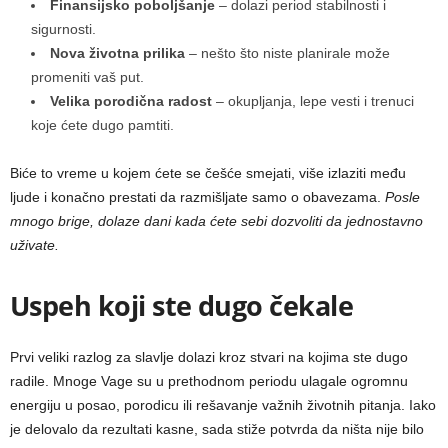
Finansijsko poboljšanje
– dolazi period stabilnosti i
sigurnosti.
Nova životna prilika
– nešto što niste planirale može
promeniti vaš put.
Velika porodična radost
– okupljanja, lepe vesti i trenuci
koje ćete dugo pamtiti.
Biće to vreme u kojem ćete se češće smejati, više izlaziti među
ljude i konačno prestati da razmišljate samo o obavezama.
Posle
mnogo brige, dolaze dani kada ćete sebi dozvoliti da jednostavno
uživate.
Uspeh koji ste dugo čekale
Prvi veliki razlog za slavlje dolazi kroz stvari na kojima ste dugo
radile. Mnoge Vage su u prethodnom periodu ulagale ogromnu
energiju u posao, porodicu ili rešavanje važnih životnih pitanja. Iako
je delovalo da rezultati kasne, sada stiže potvrda da ništa nije bilo