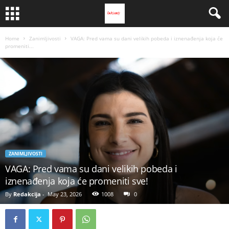
Home
Zanimljivosti
VAGA: Pred vama su dani velikih pobeda i iznenađenja koja će
promeniti...
ZANIMLJIVOSTI
VAGA: Pred vama su dani velikih pobeda i
iznenađenja koja će promeniti sve!
By
Redakcija
-
May 23, 2026
1008
0