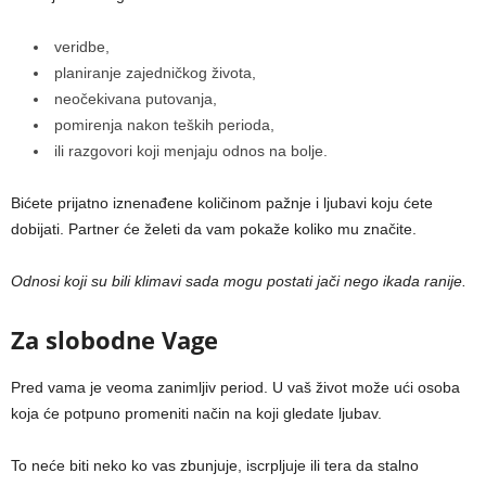
veridbe,
planiranje zajedničkog života,
neočekivana putovanja,
pomirenja nakon teških perioda,
ili razgovori koji menjaju odnos na bolje.
Bićete prijatno iznenađene količinom pažnje i ljubavi koju ćete
dobijati. Partner će želeti da vam pokaže koliko mu značite.
Odnosi koji su bili klimavi sada mogu postati jači nego ikada ranije.
Za slobodne Vage
Pred vama je veoma zanimljiv period. U vaš život može ući osoba
koja će potpuno promeniti način na koji gledate ljubav.
To neće biti neko ko vas zbunjuje, iscrpljuje ili tera da stalno