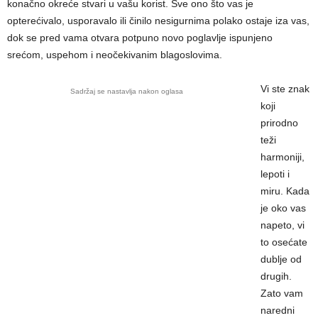
konačno okreće stvari u vašu korist. Sve ono što vas je
opterećivalo, usporavalo ili činilo nesigurnima polako ostaje iza vas,
dok se pred vama otvara potpuno novo poglavlje ispunjeno
srećom, uspehom i neočekivanim blagoslovima.
Vi ste znak
Sadržaj se nastavlja nakon oglasa
koji
prirodno
teži
harmoniji,
lepoti i
miru. Kada
je oko vas
napeto, vi
to osećate
dublje od
drugih.
Zato vam
naredni