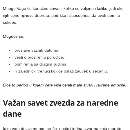
Mnoge Vage će konačno shvatiti koliko su voljene i koliko ljudi oko
njih cene njihovu dobrotu, podršku i sposobnost da uvek pomire
sukobe.
Moguće su:
proslave važnih datuma,
vesti o proširenju porodice,
pomirenja sa dragim ljudima,
ili zajednički trenuci koji će ostati zauvek u sećanju.
Biće to period u kojem ćete više ceniti male stvari i iskrene emocije.
Važan savet zvezda za naredne
dane
Iako vam dolazi mnogo sreće, postoji jedna stvar na koju morate