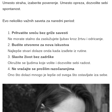
Umesto straha, izaberite poverenje. Umesto opreza, dozvolite sebi
spontanost.
Evo nekoliko važnih saveta za naredni period:
Prihvatite sreću bez griže savesti
Ne morate stalno da zaslužujete ljubav kroz žrtvu i odricanje.
Budite otvorene za nova iskustva
Najlepše stvari dolaze onda kada izađete iz rutine.
Slavite život bez zadrške
Okružite se ljudima koje volite i dozvolite sebi radost.
Ne vraćajte se prošlim razočaranjima
Ono što dolazi mnogo je lepše od svega što ostavljate iza sebe.