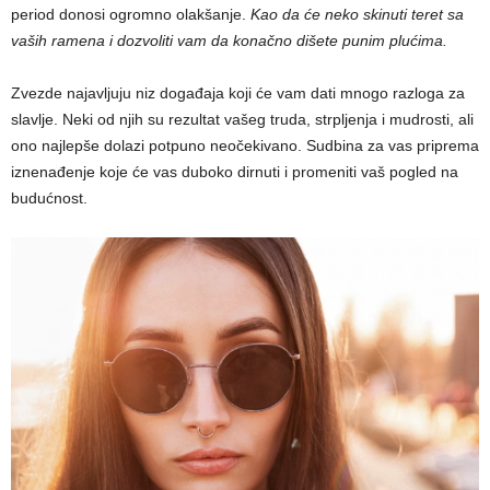
period donosi ogromno olakšanje.
Kao da će neko skinuti teret sa
vaših ramena i dozvoliti vam da konačno dišete punim plućima.
Zvezde najavljuju niz događaja koji će vam dati mnogo razloga za
slavlje. Neki od njih su rezultat vašeg truda, strpljenja i mudrosti, ali
ono najlepše dolazi potpuno neočekivano. Sudbina za vas priprema
iznenađenje koje će vas duboko dirnuti i promeniti vaš pogled na
budućnost.