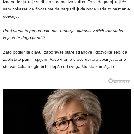
iznenađenju koje sudbina sprema iza kulisa. To je događaj koji će
vam pokazati da život ume da nagradi ljude onda kada to najmanje
očekuju.
Pred vama je period osmeha, emocija, ljubavi i velikih trenutaka
koje ćete dugo pamtiti.
Zato podignite glavu, zaboravite stare strahove i dozvolite sebi da
zablistate punim sjajem. Vaše vreme sreće upravo počinje, a ono
što vas čeka moglo bi biti lepše od svega što ste zamišljale.