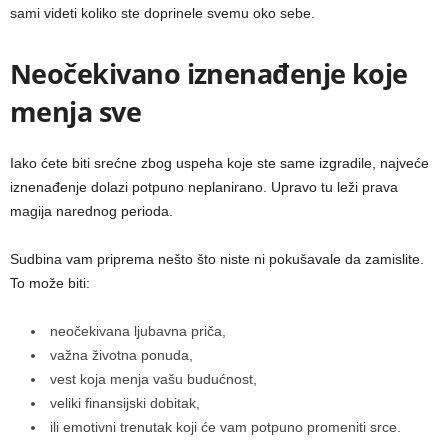
sami videti koliko ste doprinele svemu oko sebe.
Neočekivano iznenađenje koje
menja sve
Iako ćete biti srećne zbog uspeha koje ste same izgradile, najveće
iznenađenje dolazi potpuno neplanirano. Upravo tu leži prava
magija narednog perioda.
Sudbina vam priprema nešto što niste ni pokušavale da zamislite.
To može biti:
neočekivana ljubavna priča,
važna životna ponuda,
vest koja menja vašu budućnost,
veliki finansijski dobitak,
ili emotivni trenutak koji će vam potpuno promeniti srce.