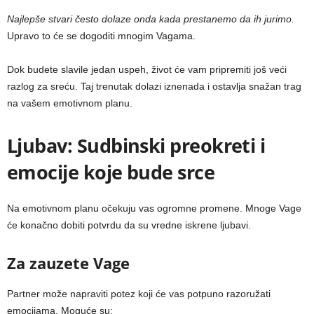
Najlepše stvari često dolaze onda kada prestanemo da ih jurimo.
Upravo to će se dogoditi mnogim Vagama.
Dok budete slavile jedan uspeh, život će vam pripremiti još veći
razlog za sreću. Taj trenutak dolazi iznenada i ostavlja snažan trag
na vašem emotivnom planu.
Ljubav: Sudbinski preokreti i
emocije koje bude srce
Na emotivnom planu očekuju vas ogromne promene. Mnoge Vage
će konačno dobiti potvrdu da su vredne iskrene ljubavi.
Za zauzete Vage
Partner može napraviti potez koji će vas potpuno razoružati
emocijama. Moguće su: