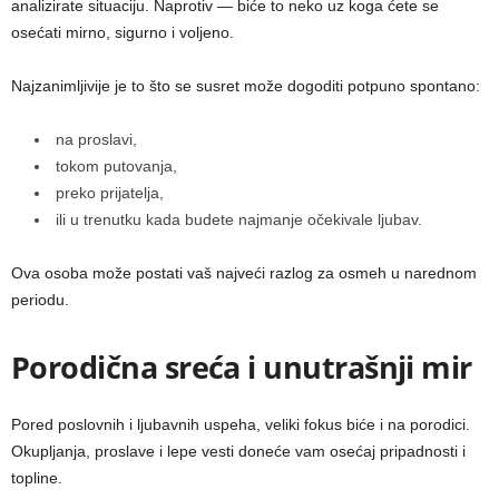
analizirate situaciju. Naprotiv — biće to neko uz koga ćete se
osećati mirno, sigurno i voljeno.
Najzanimljivije je to što se susret može dogoditi potpuno spontano:
na proslavi,
tokom putovanja,
preko prijatelja,
ili u trenutku kada budete najmanje očekivale ljubav.
Ova osoba može postati vaš najveći razlog za osmeh u narednom
periodu.
Porodična sreća i unutrašnji mir
Pored poslovnih i ljubavnih uspeha, veliki fokus biće i na porodici.
Okupljanja, proslave i lepe vesti doneće vam osećaj pripadnosti i
topline.