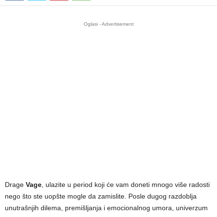
Oglasi - Advertisement
Drage
Vage
, ulazite u period koji će vam doneti mnogo više radosti
nego što ste uopšte mogle da zamislite. Posle dugog razdoblja
unutrašnjih dilema, premišljanja i emocionalnog umora, univerzum