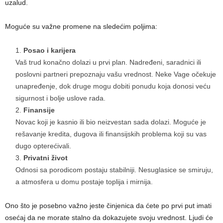
uzalud.
Moguće su važne promene na sledećim poljima:
Posao i karijera
Vaš trud konačno dolazi u prvi plan. Nadređeni, saradnici ili
poslovni partneri prepoznaju vašu vrednost. Neke Vage očekuje
unapređenje, dok druge mogu dobiti ponudu koja donosi veću
sigurnost i bolje uslove rada.
Finansije
Novac koji je kasnio ili bio neizvestan sada dolazi. Moguće je
rešavanje kredita, dugova ili finansijskih problema koji su vas
dugo opterećivali.
Privatni život
Odnosi sa porodicom postaju stabilniji. Nesuglasice se smiruju,
a atmosfera u domu postaje toplija i mirnija.
Ono što je posebno važno jeste činjenica da ćete po prvi put imati
osećaj da ne morate stalno da dokazujete svoju vrednost. Ljudi će