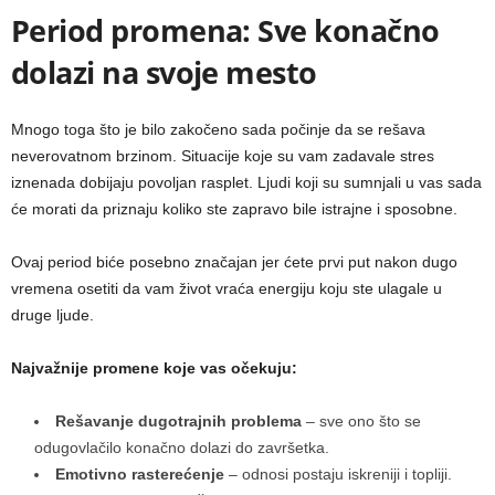
Period promena: Sve konačno
dolazi na svoje mesto
Mnogo toga što je bilo zakočeno sada počinje da se rešava
neverovatnom brzinom. Situacije koje su vam zadavale stres
iznenada dobijaju povoljan rasplet. Ljudi koji su sumnjali u vas sada
će morati da priznaju koliko ste zapravo bile istrajne i sposobne.
Ovaj period biće posebno značajan jer ćete prvi put nakon dugo
vremena osetiti da vam život vraća energiju koju ste ulagale u
druge ljude.
Najvažnije promene koje vas očekuju:
Rešavanje dugotrajnih problema
– sve ono što se
odugovlačilo konačno dolazi do završetka.
Emotivno rasterećenje
– odnosi postaju iskreniji i topliji.