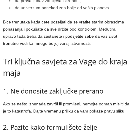
da prava ljubav zahtijeva iskrenost,
da univerzum ponekad zna bolje od vaših planova.
Biće trenutaka kada ćete poželjeti da se vratite starim obrascima
ponašanja i pokušate da sve držite pod kontrolom. Međutim,
upravo tada treba da zastanete i podsjetite sebe da vas život
trenutno vodi ka mnogo boljoj verziji stvarnosti.
Tri ključna savjeta za Vage do kraja
maja
1. Ne donosite zaključke prerano
Ako se nešto iznenada završi ili promijeni, nemojte odmah misliti da
je to katastrofa. Dajte vremenu priliku da vam pokaže pravu sliku.
2. Pazite kako formulišete želje