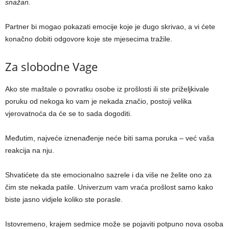
snažan.
Partner bi mogao pokazati emocije koje je dugo skrivao, a vi ćete
konačno dobiti odgovore koje ste mjesecima tražile.
Za slobodne Vage
Ako ste maštale o povratku osobe iz prošlosti ili ste priželjkivale
poruku od nekoga ko vam je nekada značio, postoji velika
vjerovatnoća da će se to sada dogoditi.
Međutim, najveće iznenađenje neće biti sama poruka – već vaša
reakcija na nju.
Shvatićete da ste emocionalno sazrele i da više ne želite ono za
čim ste nekada patile. Univerzum vam vraća prošlost samo kako
biste jasno vidjele koliko ste porasle.
Istovremeno, krajem sedmice može se pojaviti potpuno nova osoba