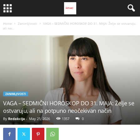
Home
Zanimljivosti
VAGA – SEDMIČNI HOROSKOP DO 31. MAJA: Želje se ostvaruju,
ali na...
ZANIMLJIVOSTI
VAGA – SEDMIČNI HOROSKOP DO 31. MAJA: Želje se
ostvaruju, ali na potpuno neočekivan način
By
Redakcija
-
May 25, 2026
1357
0