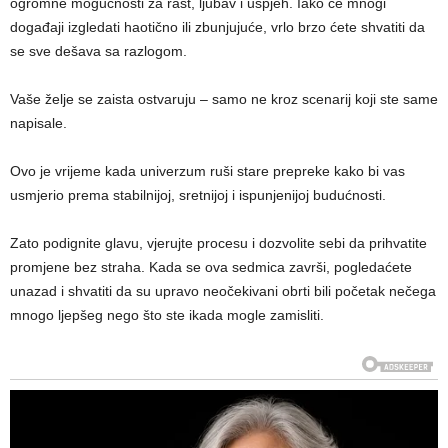
ogromne mogućnosti za rast, ljubav i uspjeh. Iako će mnogi
događaji izgledati haotično ili zbunjujuće, vrlo brzo ćete shvatiti da
se sve dešava sa razlogom.
Vaše želje se zaista ostvaruju – samo ne kroz scenarij koji ste same
napisale.
Ovo je vrijeme kada univerzum ruši stare prepreke kako bi vas
usmjerio prema stabilnijoj, sretnijoj i ispunjenijoj budućnosti.
Zato podignite glavu, vjerujte procesu i dozvolite sebi da prihvatite
promjene bez straha. Kada se ova sedmica završi, pogledaćete
unazad i shvatiti da su upravo neočekivani obrti bili početak nečega
mnogo ljepšeg nego što ste ikada mogle zamisliti.