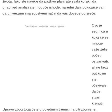
života. Iako ste navikle da pažljivo planirate svaki korak i da
unaprijed analizirate moguće ishode, naredni dani pokazaće vam
da univerzum ima sopstveni način da vas dovede do sreće.
Ovo je
Sadržaj se nastavlja nakon oglasa
sedmica u
kojoj će se
mnoge
vaše želje
početi
ostvarivati,
ali ne kroz
put kojim
ste
očekivale
da će
stvari
krenuti.
Upravo zbog toga ćete u pojedinim trenucima biti zbunjene,