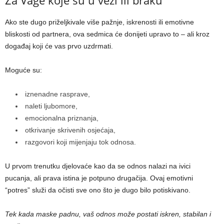
Za Vage koje su u vezi ili braku
Ako ste dugo priželjkivale više pažnje, iskrenosti ili emotivne
bliskosti od partnera, ova sedmica će donijeti upravo to – ali kroz
događaj koji će vas prvo uzdrmati.
Moguće su:
iznenadne rasprave,
naleti ljubomore,
emocionalna priznanja,
otkrivanje skrivenih osjećaja,
razgovori koji mijenjaju tok odnosa.
U prvom trenutku djelovaće kao da se odnos nalazi na ivici
pucanja, ali prava istina je potpuno drugačija. Ovaj emotivni
“potres” služi da očisti sve ono što je dugo bilo potiskivano.
Tek kada maske padnu, vaš odnos može postati iskren, stabilan i