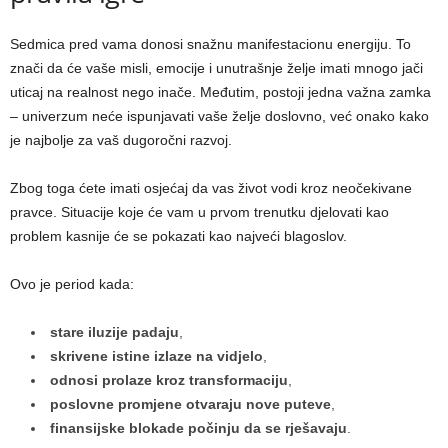
Sedmica pred vama donosi snažnu manifestacionu energiju. To
znači da će vaše misli, emocije i unutrašnje želje imati mnogo jači
uticaj na realnost nego inače. Međutim, postoji jedna važna zamka
– univerzum neće ispunjavati vaše želje doslovno, već onako kako
je najbolje za vaš dugoročni razvoj.
Zbog toga ćete imati osjećaj da vas život vodi kroz neočekivane
pravce. Situacije koje će vam u prvom trenutku djelovati kao
problem kasnije će se pokazati kao najveći blagoslov.
Ovo je period kada:
stare iluzije padaju
,
skrivene istine izlaze na vidjelo
,
odnosi prolaze kroz transformaciju
,
poslovne promjene otvaraju nove puteve
,
finansijske blokade počinju da se rješavaju
.