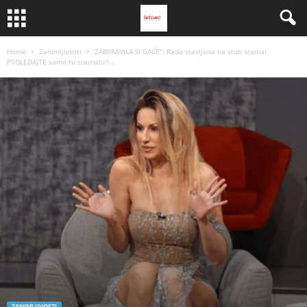
Home
Zanimljivosti
ZAB0RAVlLA Sl GAĆE”: Rada stavljena na stub srama!
P0GLEDAJTE samo tu sramotu!!...
ZANIMLJIVOSTI