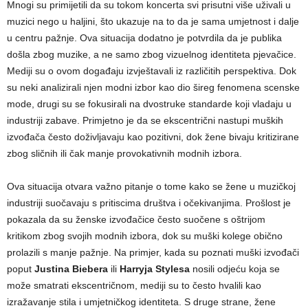
Mnogi su primijetili da su tokom koncerta svi prisutni više uživali u
muzici nego u haljini, što ukazuje na to da je sama umjetnost i dalje
u centru pažnje. Ova situacija dodatno je potvrdila da je publika
došla zbog muzike, a ne samo zbog vizuelnog identiteta pjevačice.
Mediji su o ovom događaju izvještavali iz različitih perspektiva. Dok
su neki analizirali njen modni izbor kao dio šireg fenomena scenske
mode, drugi su se fokusirali na dvostruke standarde koji vladaju u
industriji zabave. Primjetno je da se ekscentrični nastupi muških
izvođača često doživljavaju kao pozitivni, dok žene bivaju kritizirane
zbog sličnih ili čak manje provokativnih modnih izbora.
Ova situacija otvara važno pitanje o tome kako se žene u muzičkoj
industriji suočavaju s pritiscima društva i očekivanjima. Prošlost je
pokazala da su ženske izvođačice često suočene s oštrijom
kritikom zbog svojih modnih izbora, dok su muški kolege obično
prolazili s manje pažnje. Na primjer, kada su poznati muški izvođači
poput
Justina Biebera
ili
Harryja Stylesa
nosili odjeću koja se
može smatrati ekscentričnom, mediji su to često hvalili kao
izražavanje stila i umjetničkog identiteta. S druge strane, žene