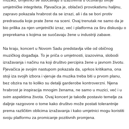
umjetničke integriteta. Pjevačica je, oblačeći provokativnu haljinu,
zapravo pokazala hrabrost da se izrazi, ali i da se bori protiv
predrasuda koje prate žene na sceni. Ovaj trenutak ne samo da je
bio prilika za njen umjetnički izraz, već i platforma za širu diskusiju o
preprekama s kojima se suočavaju žene u industriji zabave.
Na kraju, koncert u Novom Sadu predstavlja više od običnog
muzičkog događaja. To je priča o umjetnosti, izazovima, slobodi
izražavanja i načinu na koji društvo percipira žene u javnom životu.
Pjevačica je svojim nastupom pokazala da, uprkos kritikama, ona
stoji iza svojih izbora i vjeruje da muzika treba biti u prvom planu,
bez obzira na to koliko su detalji garderobe kontroverzni. Njena
hrabrost je inspiracija mnogim ženama, ne samo u muzici, već i u
svim aspektima života. Ovaj koncert je takođe postavio temelje za
daljnje razgovore o tome kako društvo može postati tolerantnije
prema različitim oblicima izražavanja i kako umjetnici mogu koristiti
svoju platformu za promicanje pozitivnih promjena.