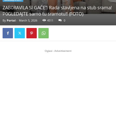
ZAB0RAVlLA Sl GAĆE”: Rada stavljena na stub srama!
P0GLEDAJTE samo tu sramotu!! (FOTO)
By
Portal
-
March 5, 2026
4511
0
Oglasi - Advertisement