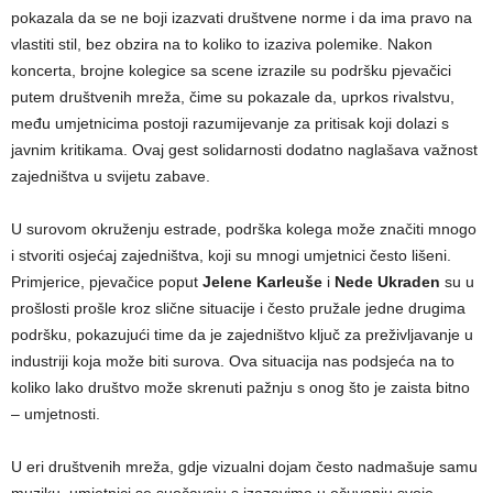
pokazala da se ne boji izazvati društvene norme i da ima pravo na
vlastiti stil, bez obzira na to koliko to izaziva polemike. Nakon
koncerta, brojne kolegice sa scene izrazile su podršku pjevačici
putem društvenih mreža, čime su pokazale da, uprkos rivalstvu,
među umjetnicima postoji razumijevanje za pritisak koji dolazi s
javnim kritikama. Ovaj gest solidarnosti dodatno naglašava važnost
zajedništva u svijetu zabave.
U surovom okruženju estrade, podrška kolega može značiti mnogo
i stvoriti osjećaj zajedništva, koji su mnogi umjetnici često lišeni.
Primjerice, pjevačice poput
Jelene Karleuše
i
Nede Ukraden
su u
prošlosti prošle kroz slične situacije i često pružale jedne drugima
podršku, pokazujući time da je zajedništvo ključ za preživljavanje u
industriji koja može biti surova. Ova situacija nas podsjeća na to
koliko lako društvo može skrenuti pažnju s onog što je zaista bitno
– umjetnosti.
U eri društvenih mreža, gdje vizualni dojam često nadmašuje samu
muziku, umjetnici se suočavaju s izazovima u očuvanju svoje