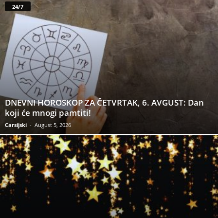
24/7
DNEVNI HOROSKOP ZA ČETVRTAK, 6. AVGUST: Dan
koji će mnogi pamtiti!
Carsijski
-
August 5, 2026