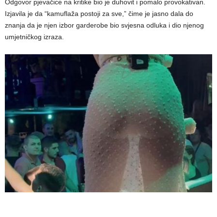
Odgovor pjevačice na kritike bio je duhovit i pomalo provokativan.
Izjavila je da “kamuflaža postoji za sve,” čime je jasno dala do
znanja da je njen izbor garderobe bio svjesna odluka i dio njenog
umjetničkog izraza.