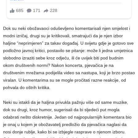
Dok su neki obožavaoci oduševljeno komentarisali njen smjelost i
modni izričaj, drugi su je kritikovali, smatrajući da je njen izbor
haljine “neprimjeren” za takav događaj. U svijetu gdje je gotovo sve
podložno javnoj kritici, postavilo se pitanje: može li jedna umjetnica
slobodno izraziti sebe kroz odjeću, ili će uvijek biti pod budnim
okom društvenih normi? Nakon koncerta, pjevačica je na
društvenim mrežama podijelila video sa nastupa, koji je brzo postao
viralan. U komentarima su se mogle pročitati razne reakcije, od
pohvala do oštrih kritika.
Neki su istakli da je haljina privukla pažnju više od same muzike,
dok su drugi, kroz humor, sugerisali da bi sljedeći put mogla
odabrati nešto diskretnije. Jedan od najpopularnijih komentara bio
je onaj u kojem je obožavatelj predložio da pjevačica naglasi da
nosi donje rublje, kako bi se izbjegle rasprave o njenom izboru.