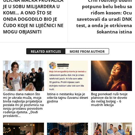
JE U SOBU MILIJARDERA U
potpuno belu bebu sa
KOMI… A ONO ŠTO SE
riđom kosom: Ocu
ONDA DOGODILO BIO JE
savetovali da uradi DNK
ČUDO KOJE NI LIJEČNICI NE
test, a onda je otrkivena
MOGU OBJASNITI
šokantna istina
RELATED ARTICLES
MORE FROM AUTHOR
Godinu dana nakon što
Istina o nestanku koja je
Bog ponekad ruši tvoje
mi je ukrala muža, moja
otkrila tajnu čuvanu deset
planove da bi te doveo
bivša najbolja prijateljica
godina
do nečeg boljeg – 6
poslala mi je pozivnicu na
mudrih lekcija
svoju proslavu povodom
rođenja djeteta. „Dođi
proslaviti...