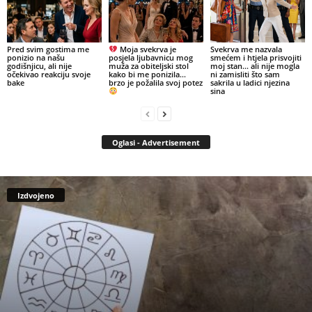
Pred svim gostima me
Moja svekrva je
Svekrva me nazvala
ponizio na našu
posjela ljubavnicu mog
smećem i htjela prisvojiti
godišnjicu, ali nije
muža za obiteljski stol
moj stan… ali nije mogla
očekivao reakciju svoje
kako bi me ponizila…
ni zamisliti što sam
bake
brzo je požalila svoj potez
sakrila u ladici njezina
sina
Oglasi - Advertisement
Izdvojeno