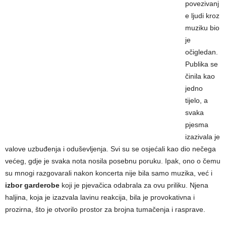
povezivanj
e ljudi kroz
muziku bio
je
očigledan.
Publika se
činila kao
jedno
tijelo, a
svaka
pjesma
izazivala je
valove uzbuđenja i oduševljenja. Svi su se osjećali kao dio nečega
većeg, gdje je svaka nota nosila posebnu poruku. Ipak, ono o čemu
su mnogi razgovarali nakon koncerta nije bila samo muzika, već i
izbor garderobe
koji je pjevačica odabrala za ovu priliku. Njena
haljina, koja je izazvala lavinu reakcija, bila je provokativna i
prozirna, što je otvorilo prostor za brojna tumačenja i rasprave.