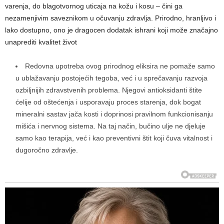
varenja, do blagotvornog uticaja na kožu i kosu – čini ga
nezamenjivim saveznikom u očuvanju zdravlja. Prirodno, hranljivo i
lako dostupno, ono je dragocen dodatak ishrani koji može značajno
unaprediti kvalitet život
Redovna upotreba ovog prirodnog eliksira ne pomaže samo
u ublažavanju postojećih tegoba, već i u sprečavanju razvoja
ozbiljnijih zdravstvenih problema. Njegovi antioksidanti štite
ćelije od oštećenja i usporavaju proces starenja, dok bogat
mineralni sastav jača kosti i doprinosi pravilnom funkcionisanju
mišića i nervnog sistema. Na taj način, bučino ulje ne djeluje
samo kao terapija, već i kao preventivni štit koji čuva vitalnost i
dugoročno zdravlje.