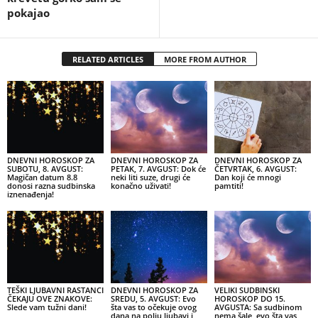
pokajao
RELATED ARTICLES
MORE FROM AUTHOR
DNEVNI HOROSKOP ZA
DNEVNI HOROSKOP ZA
DNEVNI HOROSKOP ZA
SUBOTU, 8. AVGUST:
PETAK, 7. AVGUST: Dok će
ČETVRTAK, 6. AVGUST:
Magičan datum 8.8
neki liti suze, drugi će
Dan koji će mnogi
donosi razna sudbinska
konačno uživati!
pamtiti!
iznenađenja!
TEŠKI LJUBAVNI RASTANCI
DNEVNI HOROSKOP ZA
VELIKI SUDBINSKI
ČEKAJU OVE ZNAKOVE:
SREDU, 5. AVGUST: Evo
HOROSKOP DO 15.
Slede vam tužni dani!
šta vas to očekuje ovog
AVGUSTA: Sa sudbinom
dana na polju ljubavi i
nema šale, evo šta vas