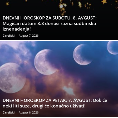
DNEVNI HOROSKOP ZA SUBOTU, 8. AVGUST:
Magičan datum 8.8 donosi razna sudbinska
iznenađenja!
Carsijski
-
August 7, 2026
DNEVNI HOROSKOP ZA PETAK, 7. AVGUST: Dok će
neki liti suze, drugi će konačno uživati!
Carsijski
-
August 6, 2026