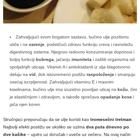
Zahvaljujući svom bogatom sastavu, bučino ulje pozitivno
utiče i na
varenje
, podstičući zdravu funkciju creva i ravnotežu
digestivnog sistema. Njegovo redovno konzumiranje doprinosi i
boljoj funkciji
bubrega
, jačanju
imuniteta
i zaštiti organizma od
spoljašnjih uticaja. Vitamin A i antioksidanti iz ulja blagotvorno
deluju na
vid
, dok istovremeno podižu
raspoloženje
i smanjuju
osećaj iscrpljenosti. Zahvaljujući vitaminu E i masnim
kiselinama, bučino ulje ima izuzetno povoljan uticaj na
kožu
, čini
je elastičnijom i zdravijom, a takođe sprečava
opadanje kose
i
jača njen koren.
Stručnjaci preporučuju da se ulje koristi kao
tromesečni tretman
.
Najbolji efekti postižu se ukoliko se uzima
dva puta dnevno po
dve kašike
– ujutro uz doručak i uveče uz večeru. Na ovaj način