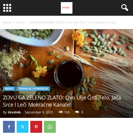
Home
Novo
ZOVU GA ZELENO ZLATO: Ovo Ulje Čisti Telo, Jača Srce I Leči...
NOVO
ZDRAVLJE I PORODICA
ZOVU GA ZELENO ZLATO: Ovo Ulje Čisti Telo, Jača
Srce I Leči Mokraćne Kanale!
By
Urednik
-
September 9, 2025
169
0