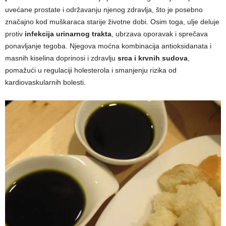
uvećane prostate i održavanju njenog zdravlja, što je posebno
značajno kod muškaraca starije životne dobi. Osim toga, ulje deluje
protiv
infekcija urinarnog trakta
, ubrzava oporavak i sprečava
ponavljanje tegoba. Njegova moćna kombinacija antioksidanata i
masnih kiselina doprinosi i zdravlju
srca i krvnih sudova
,
pomažući u regulaciji holesterola i smanjenju rizika od
kardiovaskularnih bolesti.