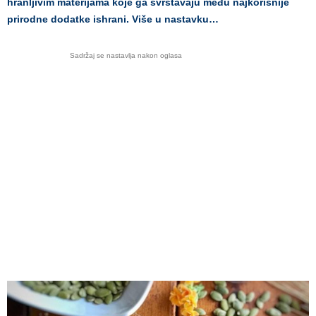
hranljivim materijama koje ga svrstavaju među najkorisnije
prirodne dodatke ishrani. Više u nastavku…
Sadržaj se nastavlja nakon oglasa