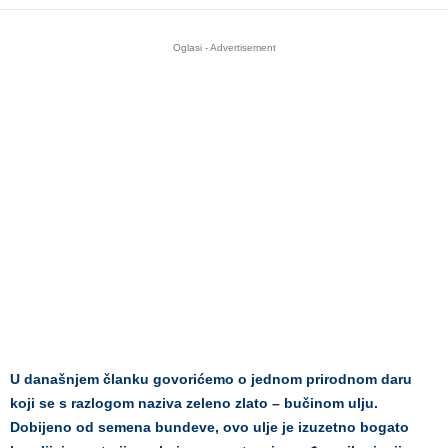
Oglasi - Advertisement
U današnjem članku govorićemo o jednom prirodnom daru
koji se s razlogom naziva zeleno zlato – bučinom ulju.
Dobijeno od semena bundeve, ovo ulje je izuzetno bogato