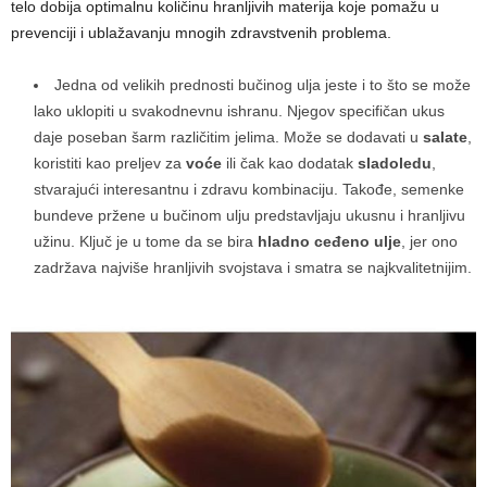
telo dobija optimalnu količinu hranljivih materija koje pomažu u
prevenciji i ublažavanju mnogih zdravstvenih problema.
Jedna od velikih prednosti bučinog ulja jeste i to što se može
lako uklopiti u svakodnevnu ishranu. Njegov specifičan ukus
daje poseban šarm različitim jelima. Može se dodavati u
salate
,
koristiti kao preljev za
voće
ili čak kao dodatak
sladoledu
,
stvarajući interesantnu i zdravu kombinaciju. Takođe, semenke
bundeve pržene u bučinom ulju predstavljaju ukusnu i hranljivu
užinu. Ključ je u tome da se bira
hladno ceđeno ulje
, jer ono
zadržava najviše hranljivih svojstava i smatra se najkvalitetnijim.