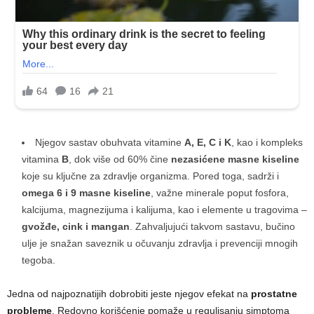
Njegov sastav obuhvata vitamine
A, E, C i K
, kao i kompleks
vitamina
B
, dok više od 60% čine
nezasićene masne kiseline
koje su ključne za zdravlje organizma. Pored toga, sadrži i
omega 6 i 9 masne kiseline
, važne minerale poput fosfora,
kalcijuma, magnezijuma i kalijuma, kao i elemente u tragovima –
gvožđe, cink i mangan
. Zahvaljujući takvom sastavu, bučino
ulje je snažan saveznik u očuvanju zdravlja i prevenciji mnogih
tegoba.
Jedna od najpoznatijih dobrobiti jeste njegov efekat na
prostatne
probleme
. Redovno korišćenje pomaže u regulisanju simptoma