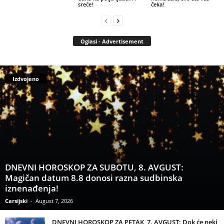
sreće!
čeka!
Oglasi - Advertisement
Izdvojeno
DNEVNI HOROSKOP ZA SUBOTU, 8. AVGUST:
Magičan datum 8.8 donosi razna sudbinska
iznenađenja!
Carsijski
-
August 7, 2026
DNEVNI HOROSKOP ZA PETAK, 7. AVGUST: Dok će neki