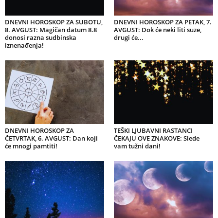
DNEVNI HOROSKOP ZA SUBOTU,
DNEVNI HOROSKOP ZA PETAK, 7.
8. AVGUST: Magičan datum 8.8
AVGUST: Dok će neki liti suze,
donosi razna sudbinska
drugi će...
iznenađenja!
DNEVNI HOROSKOP ZA
TEŠKI LJUBAVNI RASTANCI
ČETVRTAK, 6. AVGUST: Dan koji
ČEKAJU OVE ZNAKOVE: Slede
će mnogi pamtiti!
vam tužni dani!