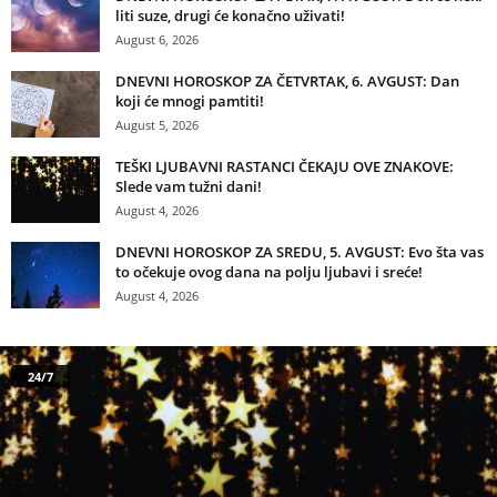
liti suze, drugi će konačno uživati!
August 6, 2026
DNEVNI HOROSKOP ZA ČETVRTAK, 6. AVGUST: Dan
koji će mnogi pamtiti!
August 5, 2026
TEŠKI LJUBAVNI RASTANCI ČEKAJU OVE ZNAKOVE:
Slede vam tužni dani!
August 4, 2026
DNEVNI HOROSKOP ZA SREDU, 5. AVGUST: Evo šta vas
to očekuje ovog dana na polju ljubavi i sreće!
August 4, 2026
24/7