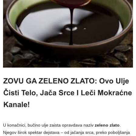
U konačnici, bučino ulje zaista opravdava naziv
zeleno zlato
.
Njegov širok spektar dejstava – od jačanja srca, preko poboljšanja