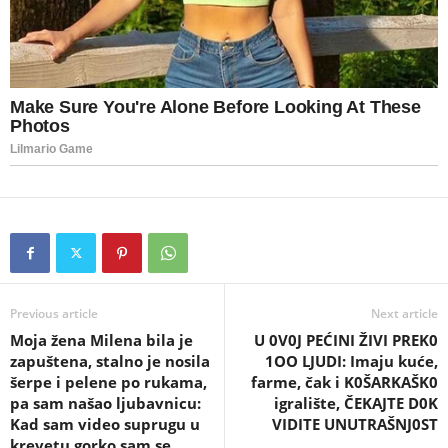
Previous article
Next article
Moja žena Milena bila je
U 0V0J PEĆINI ŽIVI PREK0
zapuštena, stalno je nosila
1OO LJUDI: Imaju kuće,
šerpe i pelene po rukama,
farme, čak i K0ŠARKAŠK0
pa sam našao ljubavnicu:
igralište, ČEKAJTE D0K
Kad sam video suprugu u
VIDITE UNUTRAŠNJ0ST
krevetu gorko sam se