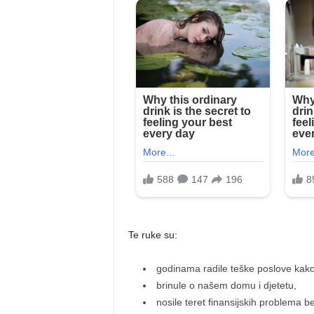
Te ruke su:
godinama radile teške poslove kako
brinule o našem domu i djetetu,
nosile teret finansijskih problema be