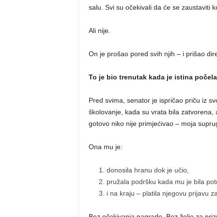
salu. Svi su očekivali da će se zaustaviti k
Ali nije.
On je prošao pored svih njih – i prišao dir
To je bio trenutak kada je istina počela 
Pred svima, senator je ispričao priču iz s
školovanje, kada su vrata bila zatvorena
gotovo niko nije primjećivao – moja supru
Ona mu je:
donosila hranu dok je učio,
pružala podršku kada mu je bila pot
i na kraju – platila njegovu prijavu za
Bez očekivanja nagrade. Bez želje za pri