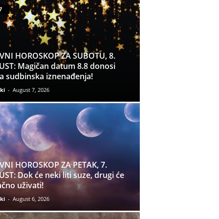
7
VNI HOROSKOP ZA SUBOTU, 8.
ST: Magičan datum 8.8 donosi
a sudbinska iznenađenja!
ki
-
August 7, 2026
VNI HOROSKOP ZA PETAK, 7.
ST: Dok će neki liti suze, drugi će
čno uživati!
ki
-
August 6, 2026