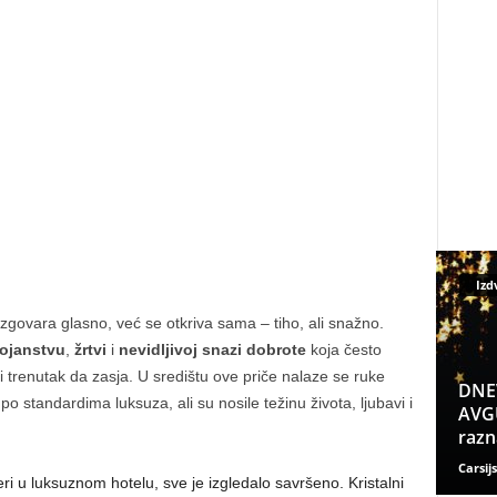
Izd
izgovara glasno, već se otkriva sama – tiho, ali snažno.
ojanstvu
,
žrtvi
i
nevidljivoj snazi dobrote
koja često
trenutak da zasja. U središtu ove priče nalaze se ruke
DNE
o standardima luksuza, ali su nosile težinu života, ljubavi i
AVGU
razn
Carsijs
ri u luksuznom hotelu, sve je izgledalo savršeno. Kristalni