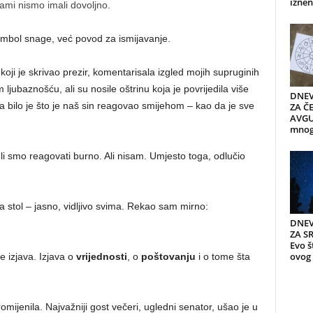
iznen
ami nismo imali dovoljno.
simbol snage, već povod za ismijavanje.
ji je skrivao prezir, komentarisala izgled mojih supruginih
 ljubaznošću, ali su nosile oštrinu koja je povrijedila više
DNEV
a bilo je što je naš sin reagovao smijehom – kao da je sve
ZA ČE
AVGUS
mnogi
li smo reagovati burno. Ali nisam. Umjesto toga, odlučio
a stol – jasno, vidljivo svima. Rekao sam mirno:
DNEV
ZA S
Evo š
ovog 
e izjava. Izjava o
vrijednosti
, o
poštovanju
i o tome šta
mijenila. Najvažniji gost večeri, ugledni senator, ušao je u