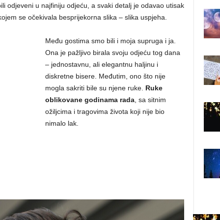
bili odjeveni u najfiniju odjeću, a svaki detalj je odavao utisak
kojem se očekivala besprijekorna slika – slika uspjeha.
Među gostima smo bili i moja supruga i ja.
Ona je pažljivo birala svoju odjeću tog dana
– jednostavnu, ali elegantnu haljinu i
diskretne bisere. Međutim, ono što nije
mogla sakriti bile su njene ruke.
Ruke
oblikovane godinama rada
, sa sitnim
ožiljcima i tragovima života koji nije bio
nimalo lak.