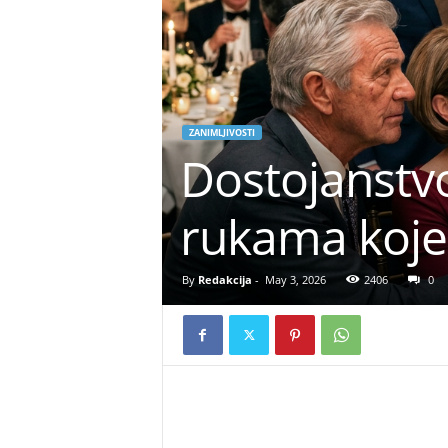
ZANIMLJIVOSTI
Dostojanstvo
rukama koje 
By
Redakcija
-
May 3, 2026
2406
0