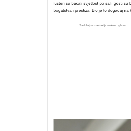
lusteri su bacali svjetlost po sali, gosti su 
bogatstva i prestiža. Bio je to događaj na 
Sadržaj se nastavlja nakon oglasa