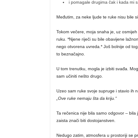
i pomagale drugima čak i kada mi s
Međutim, za neke ljude te ruke nisu bile 
Tokom večere, moja snaha je, uz osmijeh ko
ruku. *Njene riječi su bile obavijene lažnom
nego otvorena uvreda.* Još bolnije od tog
to beznačajno.
U tom trenutku, mogla je izbiti svađa. Mog
sam učiniti nešto drugo.
Uzeo sam ruke svoje supruge i stavio ih n
„Ove ruke nemaju šta da kriju.“
Ta rečenica nije bila samo odgovor – bila j
zaista znači biti dostojanstven.
Nedugo zatim, atmosfera u prostoriji se pro