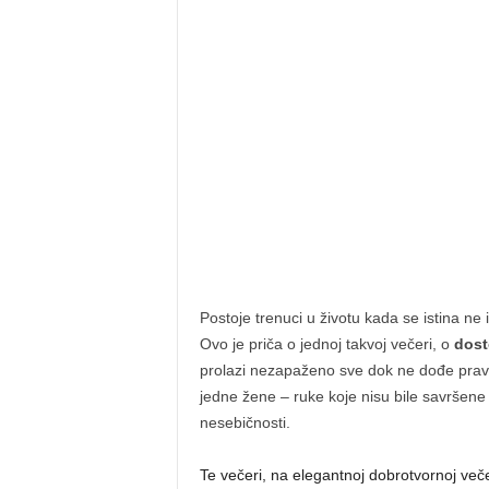
Postoje trenuci u životu kada se istina ne 
Ovo je priča o jednoj takvoj večeri, o
dost
prolazi nezapaženo sve dok ne dođe pravi 
jedne žene – ruke koje nisu bile savršene p
nesebičnosti.
Te večeri, na elegantnoj dobrotvornoj veče