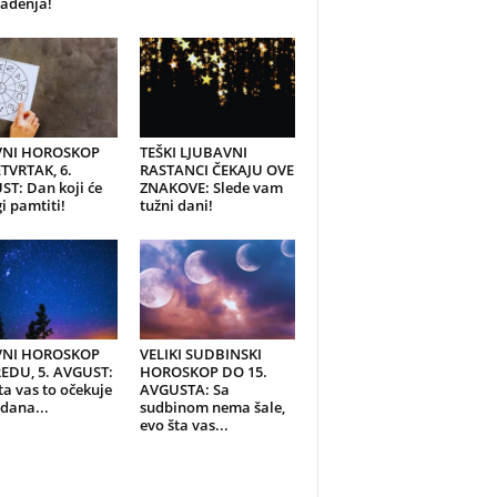
ađenja!
NI HOROSKOP
TEŠKI LJUBAVNI
TVRTAK, 6.
RASTANCI ČEKAJU OVE
T: Dan koji će
ZNAKOVE: Slede vam
 pamtiti!
tužni dani!
NI HOROSKOP
VELIKI SUDBINSKI
REDU, 5. AVGUST:
HOROSKOP DO 15.
ta vas to očekuje
AVGUSTA: Sa
dana...
sudbinom nema šale,
evo šta vas...