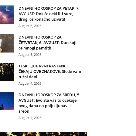
DNEVNI HOROSKOP ZA PETAK, 7.
AVGUST: Dok će neki liti suze,
drugi će konačno uživati!
August 6, 2026
DNEVNI HOROSKOP ZA
ČETVRTAK, 6. AVGUST: Dan koji
će mnogi pamtiti!
August 5, 2026
TEŠKI LJUBAVNI RASTANCI
ČEKAJU OVE ZNAKOVE: Slede vam
tužni dani!
August 4, 2026
DNEVNI HOROSKOP ZA SREDU, 5.
AVGUST: Evo šta vas to očekuje
ovog dana na polju ljubavi i
sreće!
August 4, 2026