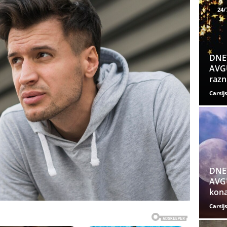
24/
DNE
AVGU
razn
Carsijs
DNE
AVGU
kona
Carsijs