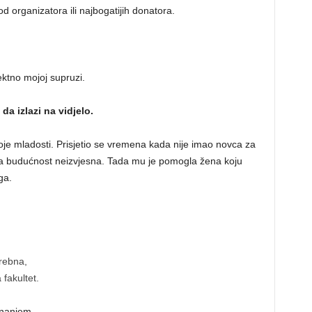
od organizatora ili najbogatijih donatora.
ektno mojoj supruzi.
da izlazi na vidjelo.
voje mladosti. Prisjetio se vremena kada nije imao novca za
, a budućnost neizvjesna. Tada mu je pomogla žena koju
ga.
rebna,
 fakultet.
znanjem.