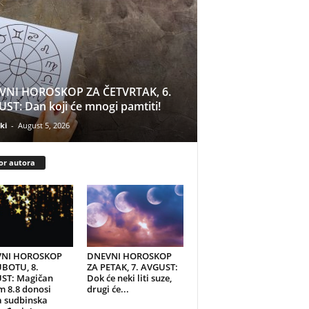
VNI HOROSKOP ZA ČETVRTAK, 6.
ST: Dan koji će mnogi pamtiti!
ki
-
August 5, 2026
or autora
NI HOROSKOP
DNEVNI HOROSKOP
UBOTU, 8.
ZA PETAK, 7. AVGUST:
ST: Magičan
Dok će neki liti suze,
 8.8 donosi
drugi će...
a sudbinska