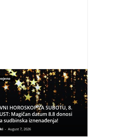
vojeno
VNI HOROSKOP ZA SUBOTU, 8.
ST: Magičan datum 8.8 donosi
a sudbinska iznenađenja!
ki
-
August 7, 2026