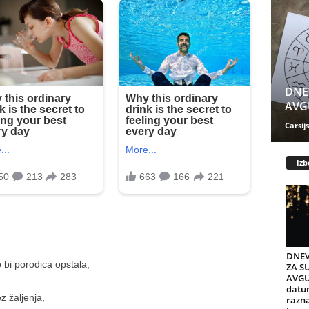
DNE
AVGU
Carsijs
Izb
DNEV
 bi porodica opstala,
ZA S
AVGU
datum
z žaljenja,
razn