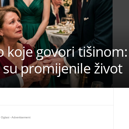
 koje govori tišinom:
su promijenile život
Oglasi - Advertisement