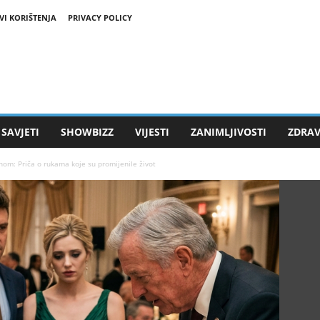
VI KORIŠTENJA
PRIVACY POLICY
SAVJETI
SHOWBIZZ
VIJESTI
ZANIMLJIVOSTI
ZDRAV
inom: Priča o rukama koje su promijenile život