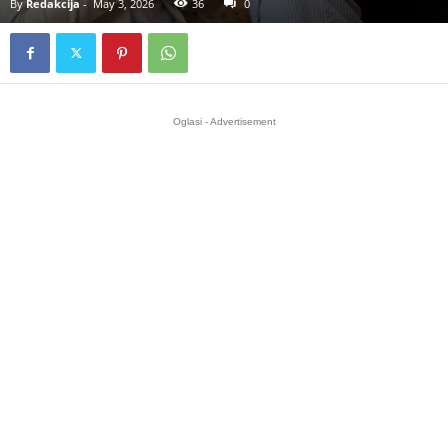
By
Redakcija
-
May 3, 2026
36
0
Oglasi - Advertisement