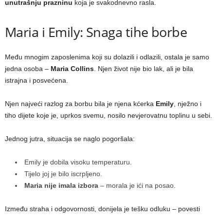
unutrašnju prazninu
koja je svakodnevno rasla.
Maria i Emily: Snaga tihe borbe
Među mnogim zaposlenima koji su dolazili i odlazili, ostala je samo
jedna osoba –
Maria Collins
. Njen život nije bio lak, ali je bila
istrajna i posvećena.
Njen najveći razlog za borbu bila je njena kćerka
Emily
, nježno i
tiho dijete koje je, uprkos svemu, nosilo nevjerovatnu toplinu u sebi.
Jednog jutra, situacija se naglo pogoršala:
Emily je dobila visoku temperaturu.
Tijelo joj je bilo iscrpljeno.
Maria nije imala izbora
– morala je ići na posao.
Između straha i odgovornosti, donijela je tešku odluku – povesti