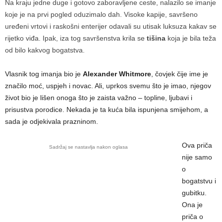
Na kraju jedne duge i gotovo zaboravljene ceste, nalazilo se imanje
koje je na prvi pogled oduzimalo dah. Visoke kapije, savršeno
uređeni vrtovi i raskošni enterijer odavali su utisak luksuza kakav se
rijetko viđa. Ipak, iza tog savršenstva krila se
tišina
koja je bila teža
od bilo kakvog bogatstva.
Vlasnik tog imanja bio je
Alexander Whitmore
, čovjek čije ime je
značilo moć, uspjeh i novac. Ali, uprkos svemu što je imao, njegov
život bio je lišen onoga što je zaista važno – topline, ljubavi i
prisustva porodice. Nekada je ta kuća bila ispunjena smijehom, a
sada je odjekivala prazninom.
Ova priča
Sadržaj se nastavlja nakon oglasa
nije samo
o
bogatstvu i
gubitku.
Ona je
priča o