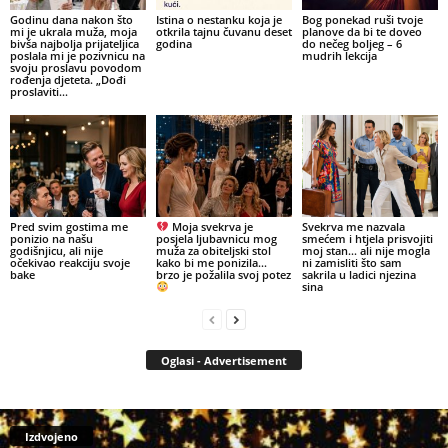
Godinu dana nakon što
Istina o nestanku koja je
Bog ponekad ruši tvoje
mi je ukrala muža, moja
otkrila tajnu čuvanu deset
planove da bi te doveo
bivša najbolja prijateljica
godina
do nečeg boljeg – 6
poslala mi je pozivnicu na
mudrih lekcija
svoju proslavu povodom
rođenja djeteta. „Dođi
proslaviti...
Pred svim gostima me
Moja svekrva je
Svekrva me nazvala
ponizio na našu
posjela ljubavnicu mog
smećem i htjela prisvojiti
godišnjicu, ali nije
muža za obiteljski stol
moj stan… ali nije mogla
očekivao reakciju svoje
kako bi me ponizila…
ni zamisliti što sam
bake
brzo je požalila svoj potez
sakrila u ladici njezina
sina
Oglasi - Advertisement
Izdvojeno