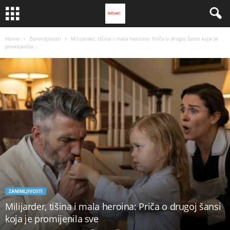
Home
Zanimljivosti
Milijarder, tišina i mala heroina: Priča o drugoj šansi koja je
promijenila...
ZANIMLJIVOSTI
Milijarder, tišina i mala heroina: Priča o drugoj šansi
koja je promijenila sve