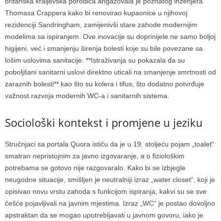
britanska kraljevska porodica angažovala je poznatog inženjera
Thomasa Crappera kako bi renovirao kupaonice u njihovoj
rezidenciji Sandringham, zamijenivši stare zahode modernijim
modelima sa ispiranjem. Ove inovacije su doprinijele ne samo boljoj
higijeni, već i smanjenju širenja bolesti koje su bile povezane sa
lošim uslovima sanitacije. **Istraživanja su pokazala da su
poboljšani sanitarni uslovi direktno uticali na smanjenje smrtnosti od
zaraznih bolesti** kao što su kolera i tifus, što dodatno potvrđuje
važnost razvoja modernih WC-a i sanitarnih sistema.
Sociološki kontekst i promjene u jeziku
Stručnjaci sa portala Quora ističu da je u 19. stoljeću pojam „toalet“
smatran nepristojnim za javno izgovaranje, a o fiziološkim
potrebama se gotovo nije razgovaralo.
Kako bi se izbjegle
neugodne situacije, smišljen je neutralniji izraz „water closet“, koji je
opisivao novu vrstu zahoda s funkcijom ispiranja, kakvi su se sve
češće pojavljivali na javnim mjestima. Izraz „WC“ je postao dovoljno
apstraktan da se mogao upotrebljavati u javnom govoru, iako je