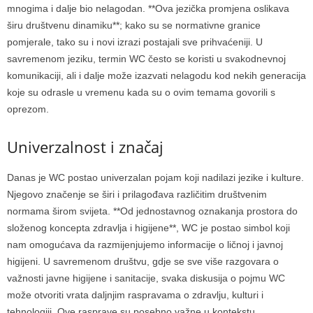
mnogima i dalje bio nelagodan.
**Ova jezička promjena oslikava
širu društvenu dinamiku**; kako su se normativne granice
pomjerale, tako su i novi izrazi postajali sve prihvaćeniji.
U
savremenom jeziku, termin WC često se koristi u svakodnevnoj
komunikaciji, ali i dalje može izazvati nelagodu kod nekih generacija
koje su odrasle u vremenu kada su o ovim temama govorili s
oprezom.
Univerzalnost i značaj
Danas je WC postao univerzalan pojam koji nadilazi jezike i kulture.
Njegovo značenje se širi i prilagođava različitim društvenim
normama širom svijeta. **Od jednostavnog oznakanja prostora do
složenog koncepta zdravlja i higijene**, WC je postao simbol koji
nam omogućava da razmijenjujemo informacije o ličnoj i javnoj
higijeni.
U savremenom društvu, gdje se sve više razgovara o
važnosti javne higijene i sanitacije, svaka diskusija o pojmu WC
može otvoriti vrata daljnjim raspravama o zdravlju, kulturi i
tehnologiji. Ove rasprave su posebno važne u kontekstu