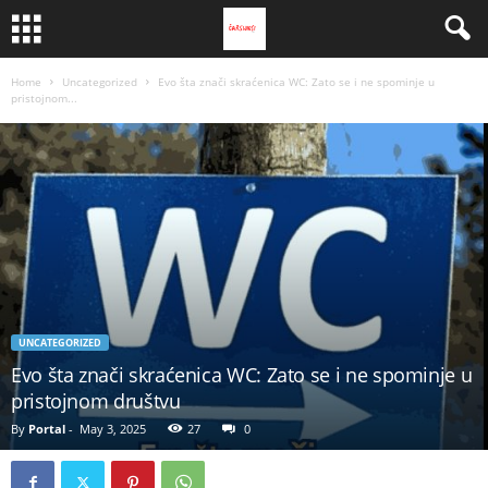
Home
Uncategorized
Evo šta znači skraćenica WC: Zato se i ne spominje u
pristojnom...
UNCATEGORIZED
Evo šta znači skraćenica WC: Zato se i ne spominje u
pristojnom društvu
By
Portal
-
May 3, 2025
27
0