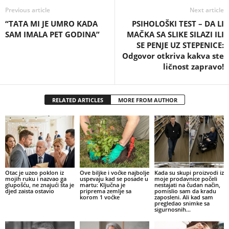
Previous article
Next article
“TATA MI JE UMRO KADA
PSIHOLOŠKI TEST – DA LI
SAM IMALA PET GODINA”
MAČKA SA SLIKE SILAZI ILI
SE PENJE UZ STEPENICE:
Odgovor otkriva kakva ste
ličnost zapravo!
RELATED ARTICLES
MORE FROM AUTHOR
Otac je uzeo poklon iz
Ove biljke i voćke najbolje
Kada su skupi proizvodi iz
mojih ruku i nazvao ga
uspevaju kad se posade u
moje prodavnice počeli
glupošću, ne znajući šta je
martu: Ključna je
nestajati na čudan način,
djed zaista ostavio
priprema zemlje sa
pomislio sam da kradu
korom 1 voćke
zaposleni. Ali kad sam
pregledao snimke sa
sigurnosnih...