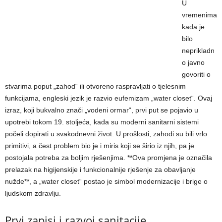
U
vremenima
kada je
bilo
neprikladn
o javno
govoriti o
stvarima poput „zahod“ ili otvoreno raspravljati o tjelesnim
funkcijama, engleski jezik je razvio eufemizam „water closet“. Ovaj
izraz, koji bukvalno znači „vodeni ormar“, prvi put se pojavio u
upotrebi tokom 19. stoljeća, kada su moderni sanitarni sistemi
počeli dopirati u svakodnevni život. U prošlosti, zahodi su bili vrlo
primitivi, a čest problem bio je i miris koji se širio iz njih, pa je
postojala potreba za boljim rješenjima. **Ova promjena je označila
prelazak na higijenskije i funkcionalnije rješenje za obavljanje
nužde**, a „water closet“ postao je simbol modernizacije i brige o
ljudskom zdravlju.
Prvi zapisi i razvoj sanitacije