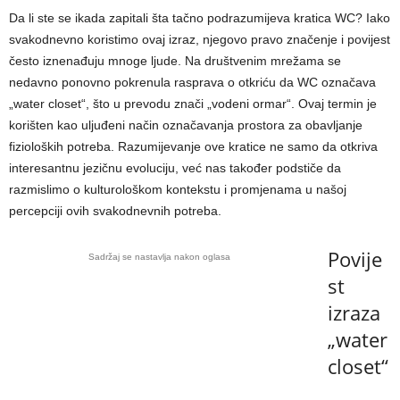
Da li ste se ikada zapitali šta tačno podrazumijeva kratica WC? Iako
svakodnevno koristimo ovaj izraz, njegovo pravo značenje i povijest
često iznenađuju mnoge ljude. Na društvenim mrežama se
nedavno ponovno pokrenula rasprava o otkriću da WC označava
„water closet“, što u prevodu znači „vodeni ormar“. Ovaj termin je
korišten kao uljuđeni način označavanja prostora za obavljanje
fizioloških potreba. Razumijevanje ove kraticе ne samo da otkriva
interesantnu jezičnu evoluciju, već nas također podstiče da
razmislimo o kulturološkom kontekstu i promjenama u našoj
percepciji ovih svakodnevnih potreba.
Povije
Sadržaj se nastavlja nakon oglasa
st
izraza
„water
closet“