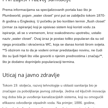
Prema informacijama sa specijalizovanih portala kao što je
Plumbworld, pojam „water closet“ prvi put se zabilježio tokom 1870-
ih godina u Engleskoj. U početku je bio korišten termin „flush closet“
(ormar za ispiranje) koji je opisivao sistem koji koristi vodu za
ispiranje, ali se s vremenom, kroz svakodnevnu upotrebu, ustalio
naziv „water closet“. Ovaj izraz je postao toliko popularan da su od
njega proizašla i skraćenica WC, koja se danas koristi širom svijeta.
**S obzirom na to da je vodeni ormar predstavljao novinu, ne čudi
što su ljudi htjeli što više govoriti o njenim prednostima i značaju**,
što je dodatno doprinijelo popularizaciji termina.
Uticaj na javno zdravlje
Tokom 19. stoljeća, razvoj tehnologije u oblasti sanitarija bio je
značajan za poboljšanje javnog zdravlja. Jedna od ključnih inovacija
tog doba bila je uvođenje kanalizacijskih sistema, koji su omogućili
efikasno odvođenje otpadnih voda. Na primjer, 1886. godine,