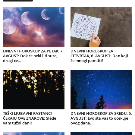
DNEVNI HOROSKOP ZA PETAK, 7.
DNEVNI HOROSKOP ZA
AVGUST: Dok će neki liti suze,
ČETVRTAK, 6. AVGUST: Dan koji
drugi će...
će mnogi pamtiti!
TEŠKI LJUBAVNI RASTANCI
DNEVNI HOROSKOP ZA SREDU, 5.
ČEKAJU OVE ZNAKOVE: Slede
AVGUST: Evo šta vas to očekuje
vam tužni dani!
ovog dana...