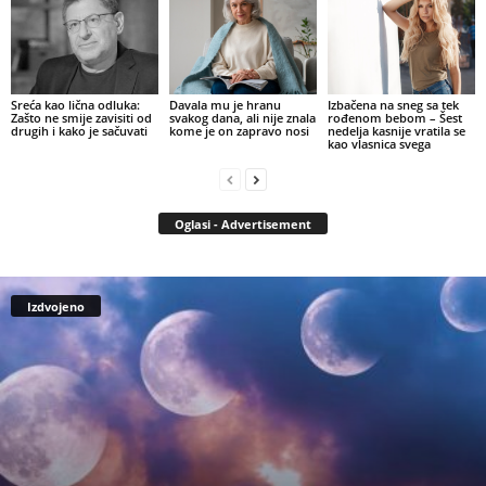
Sreća kao lična odluka:
Davala mu je hranu
Izbačena na sneg sa tek
Zašto ne smije zavisiti od
svakog dana, ali nije znala
rođenom bebom – Šest
drugih i kako je sačuvati
kome je on zapravo nosi
nedelja kasnije vratila se
kao vlasnica svega
Oglasi - Advertisement
Izdvojeno