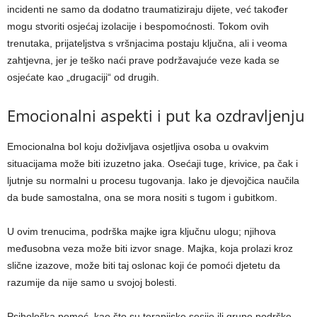
incidenti ne samo da dodatno traumatiziraju dijete, već također
mogu stvoriti osjećaj izolacije i bespomoćnosti. Tokom ovih
trenutaka, prijateljstva s vršnjacima postaju ključna, ali i veoma
zahtjevna, jer je teško naći prave podržavajuće veze kada se
osjećate kao „drugaciji“ od drugih.
Emocionalni aspekti i put ka ozdravljenju
Emocionalna bol koju doživljava osjetljiva osoba u ovakvim
situacijama može biti izuzetno jaka. Osećaji tuge, krivice, pa čak i
ljutnje su normalni u procesu tugovanja. Iako je djevojčica naučila
da bude samostalna, ona se mora nositi s tugom i gubitkom.
U ovim trenucima, podrška majke igra ključnu ulogu; njihova
međusobna veza može biti izvor snage. Majka, koja prolazi kroz
slične izazove, može biti taj oslonac koji će pomoći djetetu da
razumije da nije samo u svojoj bolesti.
Psihološka pomoć, kao što su terapijske sesije ili grupe podrške,