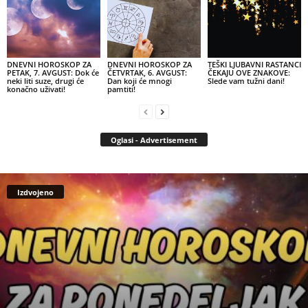
DNEVNI HOROSKOP ZA
DNEVNI HOROSKOP ZA
TEŠKI LJUBAVNI RASTANCI
PETAK, 7. AVGUST: Dok će
ČETVRTAK, 6. AVGUST:
ČEKAJU OVE ZNAKOVE:
neki liti suze, drugi će
Dan koji će mnogi
Slede vam tužni dani!
konačno uživati!
pamtiti!
Oglasi - Advertisement
Izdvojeno