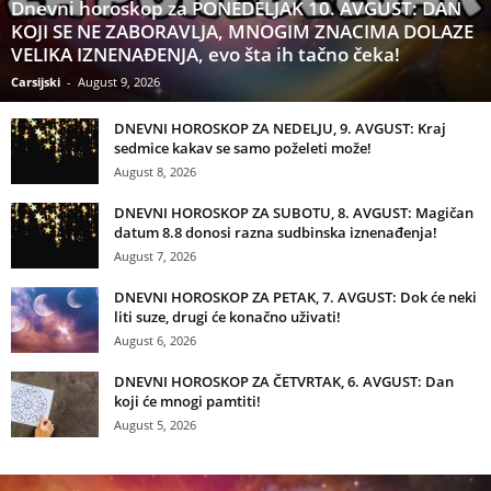
Dnevni horoskop za PONEDELJAK 10. AVGUST: DAN
KOJI SE NE ZABORAVLJA, MNOGIM ZNACIMA DOLAZE
VELIKA IZNENAĐENJA, evo šta ih tačno čeka!
Carsijski
-
August 9, 2026
DNEVNI HOROSKOP ZA NEDELJU, 9. AVGUST: Kraj
sedmice kakav se samo poželeti može!
August 8, 2026
DNEVNI HOROSKOP ZA SUBOTU, 8. AVGUST: Magičan
datum 8.8 donosi razna sudbinska iznenađenja!
August 7, 2026
DNEVNI HOROSKOP ZA PETAK, 7. AVGUST: Dok će neki
liti suze, drugi će konačno uživati!
August 6, 2026
DNEVNI HOROSKOP ZA ČETVRTAK, 6. AVGUST: Dan
koji će mnogi pamtiti!
August 5, 2026