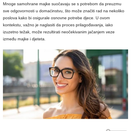
Mnoge samohrane majke suočavaju se s potrebom da preuzmu
sve odgovornosti u domaćinstvu, što može značiti rad na nekoliko
poslova kako bi osigurale osnovne potrebe djece. U ovom
kontekstu, važno je naglasiti da proces prilagođavanja, iako
izuzetno težak, može rezultirati neočekivanim jačanjem veze
između majke i djeteta.