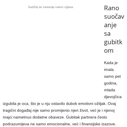
Rano
Sadržaj se nastavlja nakon oglasa
suočav
anje
sa
gubitk
om
Kada je
imala
samo pet
godina,
mlada
djevojčica
izgubila je oca, što je u nju ostavilo dubok emotivni ožiljak. Ovaj
tragični događaj nije samo promijenio njen život, već je i njenoj
majci nametnuo dodatne obaveze. Gubitak partnera često
podrazumijeva ne samo emocionalne, već i finansijske izazove.