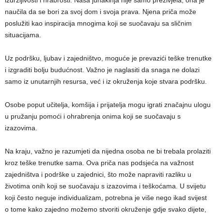
naučila da se bori za svoj dom i svoja prava. Njena priča može
poslužiti kao inspiracija mnogima koji se suočavaju sa sličnim
situacijama.
Uz podršku, ljubav i zajedništvo, moguće je prevazići teške trenutke
i izgraditi bolju budućnost. Važno je naglasiti da snaga ne dolazi
samo iz unutarnjih resursa, već i iz okruženja koje stvara podršku.
Osobe poput učitelja, komšija i prijatelja mogu igrati značajnu ulogu
u pružanju pomoći i ohrabrenja onima koji se suočavaju s
izazovima.
Na kraju, važno je razumjeti da nijedna osoba ne bi trebala prolaziti
kroz teške trenutke sama. Ova priča nas podsjeća na važnost
zajedništva i podrške u zajednici, što može napraviti razliku u
životima onih koji se suočavaju s izazovima i teškoćama. U svijetu
koji često neguje individualizam, potrebna je više nego ikad svijest
o tome kako zajedno možemo stvoriti okruženje gdje svako dijete,