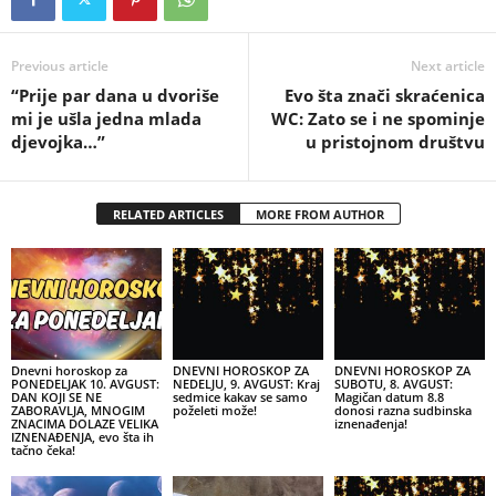
Previous article
Next article
“Prije par dana u dvoriše
Evo šta znači skraćenica
mi je ušla jedna mlada
WC: Zato se i ne spominje
djevojka…”
u pristojnom društvu
RELATED ARTICLES
MORE FROM AUTHOR
Dnevni horoskop za
DNEVNI HOROSKOP ZA
DNEVNI HOROSKOP ZA
PONEDELJAK 10. AVGUST:
NEDELJU, 9. AVGUST: Kraj
SUBOTU, 8. AVGUST:
DAN KOJI SE NE
sedmice kakav se samo
Magičan datum 8.8
ZABORAVLJA, MNOGIM
poželeti može!
donosi razna sudbinska
ZNACIMA DOLAZE VELIKA
iznenađenja!
IZNENAĐENJA, evo šta ih
tačno čeka!