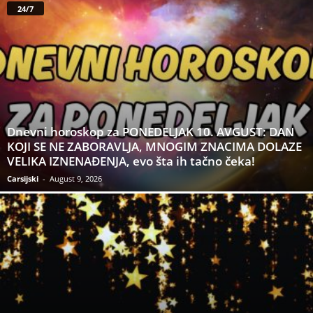
24/7
Dnevni horoskop za PONEDELJAK 10. AVGUST: DAN
KOJI SE NE ZABORAVLJA, MNOGIM ZNACIMA DOLAZE
VELIKA IZNENAĐENJA, evo šta ih tačno čeka!
Carsijski
-
August 9, 2026