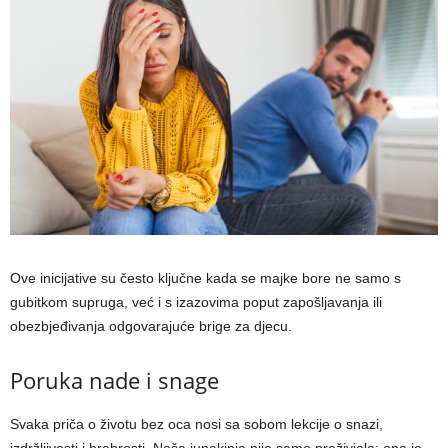
Ove inicijative su često ključne kada se majke bore ne samo s
gubitkom supruga, već i s izazovima poput zapošljavanja ili
obezbjeđivanja odgovarajuće brige za djecu.
Poruka nade i snage
Svaka priča o životu bez oca nosi sa sobom lekcije o snazi,
izdržljivosti i hrabrosti. Naša junakinja nije samo preživjela; ona je