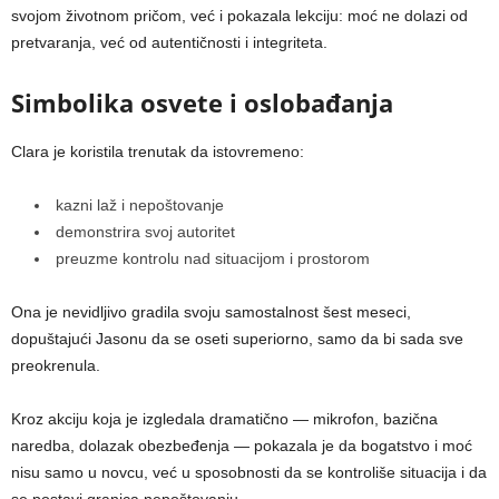
svojom životnom pričom, već i pokazala lekciju: moć ne dolazi od
pretvaranja, već od autentičnosti i integriteta.
Simbolika osvete i oslobađanja
Clara je koristila trenutak da istovremeno:
kazni laž i nepoštovanje
demonstrira svoj autoritet
preuzme kontrolu nad situacijom i prostorom
Ona je nevidljivo gradila svoju samostalnost šest meseci,
dopuštajući Jasonu da se oseti superiorno, samo da bi sada sve
preokrenula.
Kroz akciju koja je izgledala dramatično — mikrofon, bazična
naredba, dolazak obezbeđenja — pokazala je da bogatstvo i moć
nisu samo u novcu, već u sposobnosti da se kontroliše situacija i da