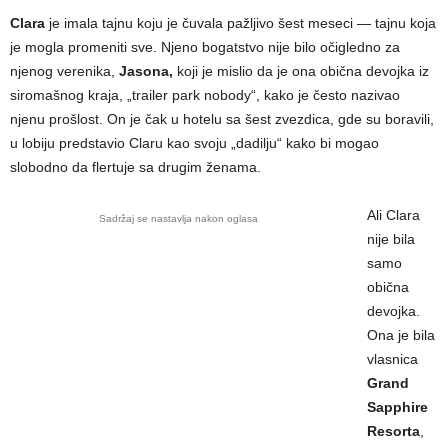
Clara
je imala tajnu koju je čuvala pažljivo šest meseci — tajnu koja
je mogla promeniti sve. Njeno bogatstvo nije bilo očigledno za
njenog verenika,
Jasona,
koji je mislio da je ona obična devojka iz
siromašnog kraja, „trailer park nobody“, kako je često nazivao
njenu prošlost. On je čak u hotelu sa šest zvezdica, gde su boravili,
u lobiju predstavio Claru kao svoju „dadilju“ kako bi mogao
slobodno da flertuje sa drugim ženama.
Ali Clara
Sadržaj se nastavlja nakon oglasa
nije bila
samo
obična
devojka.
Ona je bila
vlasnica
Grand
Sapphire
Resorta
,