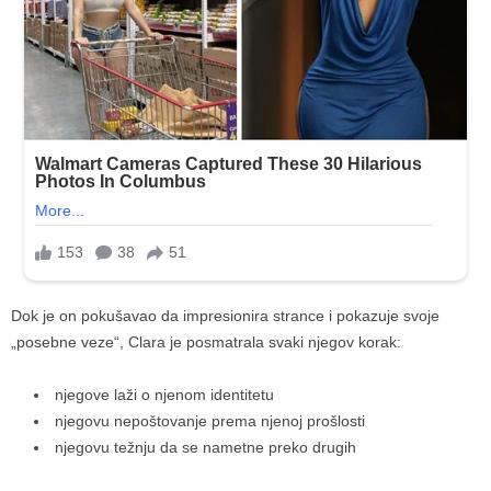
Dok je on pokušavao da impresionira strance i pokazuje svoje
„posebne veze“, Clara je posmatrala svaki njegov korak:
njegove laži o njenom identitetu
njegovu nepoštovanje prema njenoj prošlosti
njegovu težnju da se nametne preko drugih