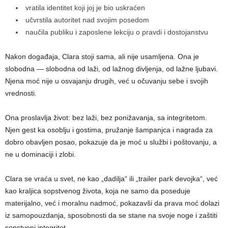
vratila identitet koji joj je bio uskraćen
učvrstila autoritet nad svojim posedom
naučila publiku i zaposlene lekciju o pravdi i dostojanstvu
Nakon događaja, Clara stoji sama, ali nije usamljena. Ona je
slobodna — slobodna od laži, od lažnog divljenja, od lažne ljubavi.
Njena moć nije u osvajanju drugih, već u očuvanju sebe i svojih
vrednosti.
Ona proslavlja život: bez laži, bez ponižavanja, sa integritetom.
Njen gest ka osoblju i gostima, pružanje šampanjca i nagrada za
dobro obavljen posao, pokazuje da je moć u službi i poštovanju, a
ne u dominaciji i zlobi.
Clara se vraća u svet, ne kao „dadilja“ ili „trailer park devojka“, već
kao kraljica sopstvenog života, koja ne samo da poseduje
materijalno, već i moralnu nadmoć, pokazavši da prava moć dolazi
iz samopouzdanja, sposobnosti da se stane na svoje noge i zaštiti
sopstveni integritet.