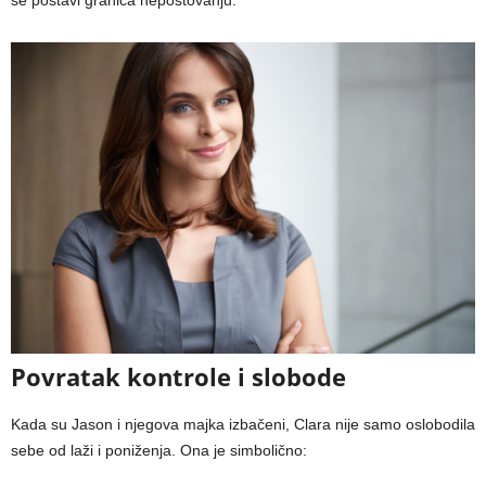
se postavi granica nepoštovanju.
Povratak kontrole i slobode
Kada su Jason i njegova majka izbačeni, Clara nije samo oslobodila
sebe od laži i poniženja. Ona je simbolično: