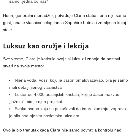
samo „jedna od nas“
Henri, generalni menadžer, potvrđuje Clarin status: ona nije samo
gost; ona je vlasnica celog lanca Sapphire hotela i zemlje na kojoj
stoje.
Luksuz kao oružje i lekcija
Sve vreme, Clara je koristila svoj tihi luksuz i znanje da postavi
stvari na svoje mesto:
Njena voda, Voss, koju je Jason omalovažavao, bila je samo
mali detalj njenog vlasništva
Luster od 4.000 austrijskih kristala, koji je Jason nazvao
„lažnim“, bio je njen projekat
Svaka osoba koju su pokušavali da impresioniraju, zapravo
je bila pod njenim poslovnim uticajem
Ovo je bio trenutak kada Clara nije samo povratila kontrolu nad