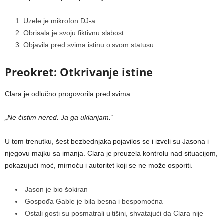
Uzele je mikrofon DJ-a
Obrisala je svoju fiktivnu slabost
Objavila pred svima istinu o svom statusu
Preokret: Otkrivanje istine
Clara je odlučno progovorila pred svima:
„Ne čistim nered. Ja ga uklanjam.“
U tom trenutku, šest bezbednjaka pojavilos se i izveli su Jasona i
njegovu majku sa imanja. Clara je preuzela kontrolu nad situacijom,
pokazujući moć, mirnoću i autoritet koji se ne može osporiti.
Jason je bio šokiran
Gospođa Gable je bila besna i bespomoćna
Ostali gosti su posmatrali u tišini, shvatajući da Clara nije