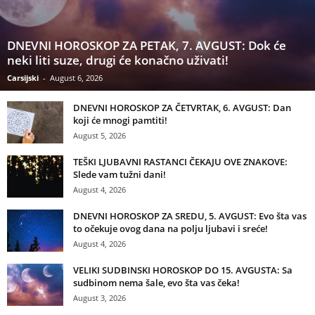
DNEVNI HOROSKOP ZA PETAK, 7. AVGUST: Dok će
neki liti suze, drugi će konačno uživati!
Carsijski
-
August 6, 2026
DNEVNI HOROSKOP ZA ČETVRTAK, 6. AVGUST: Dan
koji će mnogi pamtiti!
August 5, 2026
TEŠKI LJUBAVNI RASTANCI ČEKAJU OVE ZNAKOVE:
Slede vam tužni dani!
August 4, 2026
DNEVNI HOROSKOP ZA SREDU, 5. AVGUST: Evo šta vas
to očekuje ovog dana na polju ljubavi i sreće!
August 4, 2026
VELIKI SUDBINSKI HOROSKOP DO 15. AVGUSTA: Sa
sudbinom nema šale, evo šta vas čeka!
August 3, 2026