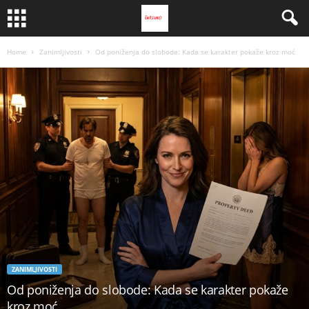
Home
Zanimljivosti
Od poniženja do slobode: Kada se karakter pokaže kroz moć
ZANIMLJIVOSTI
Od poniženja do slobode: Kada se karakter pokaže
kroz moć