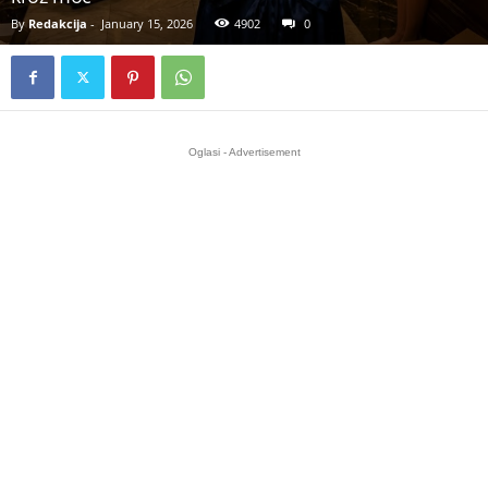
By
Redakcija
-
January 15, 2026
4902
0
Oglasi - Advertisement