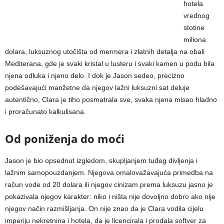
hotela
vrednog
stotine
miliona
dolara, luksuznog utočišta od mermera i zlatnih detalja na obali
Mediterana, gde je svaki kristal u lusteru i svaki kamen u podu bila
njena odluka i njeno delo. I dok je Jason sedeo, precizno
podešavajući manžetne da njegov lažni luksuzni sat deluje
autentično, Clara je tiho posmatrala sve, svaka njena misao hladno
i proračunato kalkulisana.
Od poniženja do moći
Jason je bio opsednut izgledom, skupljanjem tuđeg divljenja i
lažnim samopouzdanjem. Njegova omalovažavajuća primedba na
račun vode od 20 dolara ili njegov cinizam prema luksuzu jasno je
pokazivala njegov karakter: niko i ništa nije dovoljno dobro ako nije
njegov način razmišljanja. On nije znao da je Clara vodila cijelu
imperiju nekretnina i hotela, da je licencirala i prodala softver za