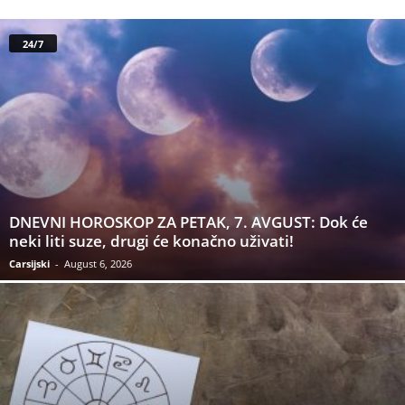
24/7
DNEVNI HOROSKOP ZA PETAK, 7. AVGUST: Dok će
neki liti suze, drugi će konačno uživati!
Carsijski
-
August 6, 2026