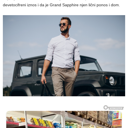
devetocifreni iznos i da je Grand Sapphire njen lični ponos i dom.