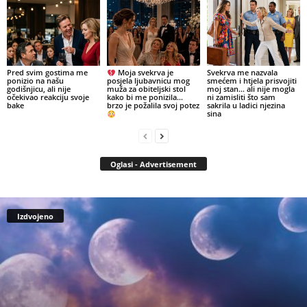
Pred svim gostima me
Moja svekrva je
Svekrva me nazvala
ponizio na našu
posjela ljubavnicu mog
smećem i htjela prisvojiti
godišnjicu, ali nije
muža za obiteljski stol
moj stan… ali nije mogla
očekivao reakciju svoje
kako bi me ponizila…
ni zamisliti što sam
bake
brzo je požalila svoj potez
sakrila u ladici njezina
sina
Oglasi - Advertisement
Izdvojeno