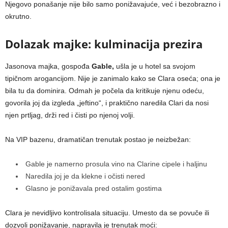
Njegovo ponašanje nije bilo samo ponižavajuće, već i bezobrazno i
okrutno.
Dolazak majke: kulminacija prezira
Jasonova majka, gospođa
Gable,
ušla je u hotel sa svojom
tipičnom arogancijom. Nije je zanimalo kako se Clara oseća; ona je
bila tu da dominira. Odmah je počela da kritikuje njenu odeću,
govorila joj da izgleda „jeftino“, i praktično naredila Clari da nosi
njen prtljag, drži red i čisti po njenoj volji.
Na VIP bazenu, dramatičan trenutak postao je neizbežan:
Gable je namerno prosula vino na Clarine cipele i haljinu
Naredila joj je da klekne i očisti nered
Glasno je ponižavala pred ostalim gostima
Clara je nevidljivo kontrolisala situaciju. Umesto da se povuče ili
dozvoli ponižavanje, napravila je trenutak moći: