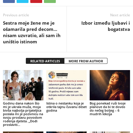
Previous article
Next article
Sestra moje žene me je
Izbor između ljubavi i
ošamarila pred decom…
bogatstva
nisam uzvratio, ali sam ih
uništio istinom
RELATED ARTICLES
MORE FROM AUTHOR
Godinu dana nakon što
Istina o nestanku koja je
Bog ponekad ruši tvoje
mi je ukrala muža, moja
otkrila tajnu čuvanu deset
planove da bi te doveo
bivša najbolja prijateljica
godina
do nečeg boljeg – 6
poslala mi je pozivnicu na
mudrih lekcija
svoju proslavu povodom
rođenja djeteta. „Dođi
proslaviti...