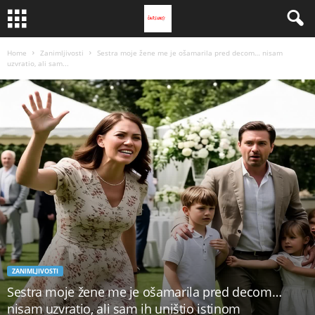
Home
Zanimljivosti
Sestra moje žene me je ošamarila pred decom… nisam
uzvratio, ali sam...
ZANIMLJIVOSTI
Sestra moje žene me je ošamarila pred decom…
nisam uzvratio, ali sam ih uništio istinom