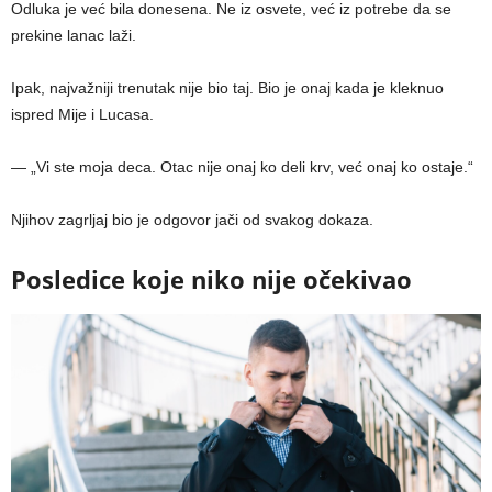
Odluka je već bila donesena. Ne iz osvete, već iz potrebe da se
prekine lanac laži.
Ipak, najvažniji trenutak nije bio taj. Bio je onaj kada je kleknuo
ispred Mije i Lucasa.
— „Vi ste moja deca. Otac nije onaj ko deli krv, već onaj ko ostaje.“
Njihov zagrljaj bio je odgovor jači od svakog dokaza.
Posledice koje niko nije očekivao