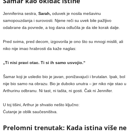
Šamar kao okidač istine
Jenniferina sestra,
Sarah,
oduvek je nosila mešavinu
samopouzdanja i surovosti. Njene reči su uvek bile pažljivo
odabrane da povrede, a tog dana odlučila je da ide korak dalje.
Pred svima, pred decom, izgovorila je ono što su mnogi mislili, ali
niko nije imao hrabrosti da kaže naglas:
„Ti nisi pravi otac. Ti si ih samo usvojio.“
Šamar koji je usledio bio je javan, ponižavajući i brutalan. Ipak, bol
nije bio samo na obrazu. Bio je duboko unutra – jer niko nije stao u
Arthurinu odbranu. Ni tast, ni tašta, ni gosti. Čak ni Jennifer.
U toj tišini, Arthur je shvatio nešto ključno:
Ćutanje je oblik saučesništva.
Prelomni trenutak: Kada istina više ne