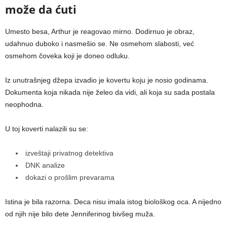
može da ćuti
Umesto besa, Arthur je reagovao mirno. Dodirnuo je obraz,
udahnuo duboko i nasmešio se. Ne osmehom slabosti, već
osmehom čoveka koji je doneo odluku.
Iz unutrašnjeg džepa izvadio je kovertu koju je nosio godinama.
Dokumenta koja nikada nije želeo da vidi, ali koja su sada postala
neophodna.
U toj koverti nalazili su se:
izveštaji privatnog detektiva
DNK analize
dokazi o prošlim prevarama
Istina je bila razorna. Deca nisu imala istog biološkog oca. A nijedno
od njih nije bilo dete Jenniferinog bivšeg muža.