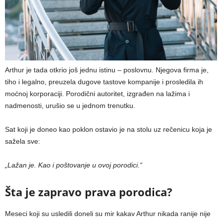
Arthur je tada otkrio još jednu istinu – poslovnu. Njegova firma je,
tiho i legalno, preuzela dugove tastove kompanije i prosledila ih
moćnoj korporaciji. Porodični autoritet, izgrađen na lažima i
nadmenosti, urušio se u jednom trenutku.
Sat koji je doneo kao poklon ostavio je na stolu uz rečenicu koja je
sažela sve:
„Lažan je. Kao i poštovanje u ovoj porodici.“
Šta je zapravo prava porodica?
Meseci koji su usledili doneli su mir kakav Arthur nikada ranije nije