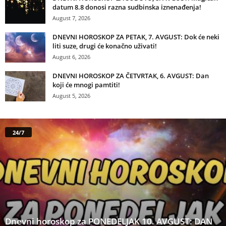
datum 8.8 donosi razna sudbinska iznenađenja!
August 7, 2026
DNEVNI HOROSKOP ZA PETAK, 7. AVGUST: Dok će neki
liti suze, drugi će konačno uživati!
August 6, 2026
DNEVNI HOROSKOP ZA ČETVRTAK, 6. AVGUST: Dan
koji će mnogi pamtiti!
August 5, 2026
24/7
Dnevni horoskop za PONEDELJAK 10. AVGUST: DAN