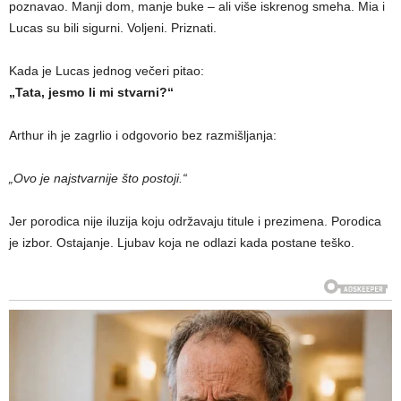
poznavao. Manji dom, manje buke – ali više iskrenog smeha. Mia i
Lucas su bili sigurni. Voljeni. Priznati.
Kada je Lucas jednog večeri pitao:
„Tata, jesmo li mi stvarni?“
Arthur ih je zagrlio i odgovorio bez razmišljanja:
„Ovo je najstvarnije što postoji.“
Jer porodica nije iluzija koju održavaju titule i prezimena. Porodica
je izbor. Ostajanje. Ljubav koja ne odlazi kada postane teško.