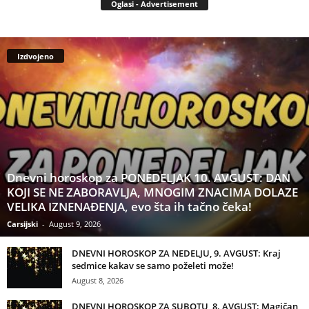
Oglasi - Advertisement
Izdvojeno
Dnevni horoskop za PONEDELJAK 10. AVGUST: DAN
KOJI SE NE ZABORAVLJA, MNOGIM ZNACIMA DOLAZE
VELIKA IZNENAĐENJA, evo šta ih tačno čeka!
Carsijski
-
August 9, 2026
DNEVNI HOROSKOP ZA NEDELJU, 9. AVGUST: Kraj
sedmice kakav se samo poželeti može!
August 8, 2026
DNEVNI HOROSKOP ZA SUBOTU, 8. AVGUST: Magičan