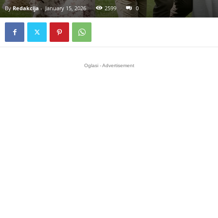
By
Redakcija
-
January 15, 2026
2599
0
Oglasi - Advertisement