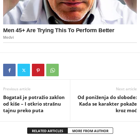
Previous article
Next article
Bogataš je potražio zaklon
Od poniženja do slobode:
od kiše – I otkrio strašnu
Kada se karakter pokaže
tajnu preko puta
kroz moć
RELATED ARTICLES
MORE FROM AUTHOR