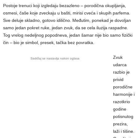
Postoje trenuci koji izgledaju bezazleno – porodična okupljanja,
osmesi, čaše koje zveckaju u bašti, mirisi cveća i skupih parfema.
Sve deluje skladno, gotovo idilično. Međutim, ponekad je dovoljan
samo jedan pokret ruke, jedan zvuk, da se cela iluzija raspadne.
Tog vrelog nedeljnog popodneva, jedan šamar nije bio samo fizički
čin – bio je simbol, presek, tačka bez povratka.
Zvuk
Sadržaj se nastavlja nakon oglasa
udarca
razbio je
privid
porodične
harmonije i
razotkrio
godine
potisnutog
prezira,
laži i tišine.