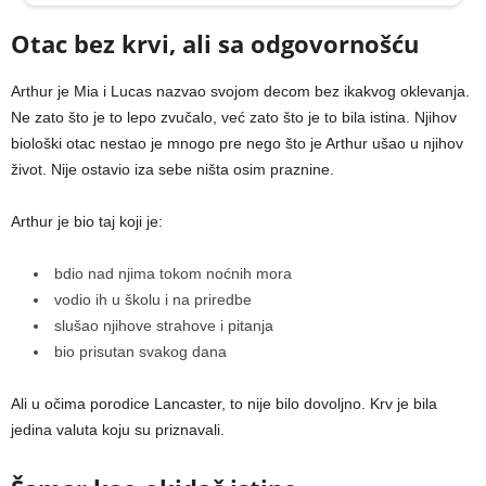
Otac bez krvi, ali sa odgovornošću
Arthur je Mia i Lucas nazvao svojom decom bez ikakvog oklevanja.
Ne zato što je to lepo zvučalo, već zato što je to bila istina. Njihov
biološki otac nestao je mnogo pre nego što je Arthur ušao u njihov
život. Nije ostavio iza sebe ništa osim praznine.
Arthur je bio taj koji je:
bdio nad njima tokom noćnih mora
vodio ih u školu i na priredbe
slušao njihove strahove i pitanja
bio prisutan svakog dana
Ali u očima porodice Lancaster, to nije bilo dovoljno. Krv je bila
jedina valuta koju su priznavali.