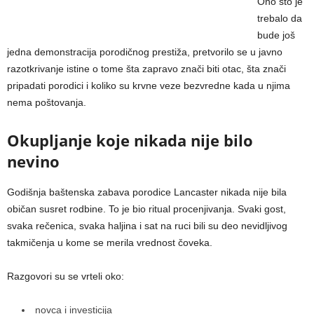
Ono što je
trebalo da
bude još
jedna demonstracija porodičnog prestiža, pretvorilo se u javno
razotkrivanje istine o tome šta zapravo znači biti otac, šta znači
pripadati porodici i koliko su krvne veze bezvredne kada u njima
nema poštovanja.
Okupljanje koje nikada nije bilo
nevino
Godišnja baštenska zabava porodice Lancaster nikada nije bila
običan susret rodbine. To je bio ritual procenjivanja. Svaki gost,
svaka rečenica, svaka haljina i sat na ruci bili su deo nevidljivog
takmičenja u kome se merila vrednost čoveka.
Razgovori su se vrteli oko:
novca i investicija