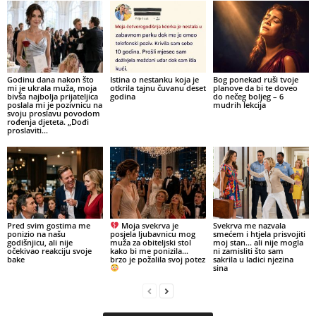
Godinu dana nakon što
Istina o nestanku koja je
Bog ponekad ruši tvoje
mi je ukrala muža, moja
otkrila tajnu čuvanu deset
planove da bi te doveo
bivša najbolja prijateljica
godina
do nečeg boljeg – 6
poslala mi je pozivnicu na
mudrih lekcija
svoju proslavu povodom
rođenja djeteta. „Dođi
proslaviti...
Pred svim gostima me
Moja svekrva je
Svekrva me nazvala
ponizio na našu
posjela ljubavnicu mog
smećem i htjela prisvojiti
godišnjicu, ali nije
muža za obiteljski stol
moj stan… ali nije mogla
očekivao reakciju svoje
kako bi me ponizila…
ni zamisliti što sam
bake
brzo je požalila svoj potez
sakrila u ladici njezina
sina