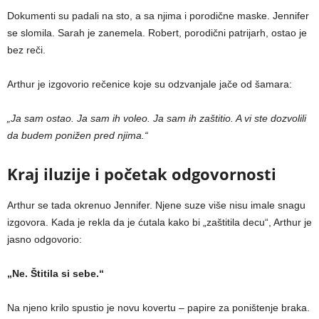
Dokumenti su padali na sto, a sa njima i porodične maske. Jennifer
se slomila. Sarah je zanemela. Robert, porodični patrijarh, ostao je
bez reči.
Arthur je izgovorio rečenice koje su odzvanjale jače od šamara:
„Ja sam ostao. Ja sam ih voleo. Ja sam ih zaštitio. A vi ste dozvolili
da budem ponižen pred njima.“
Kraj iluzije i početak odgovornosti
Arthur se tada okrenuo Jennifer. Njene suze više nisu imale snagu
izgovora. Kada je rekla da je ćutala kako bi „zaštitila decu“, Arthur je
jasno odgovorio:
„Ne. Štitila si sebe.“
Na njeno krilo spustio je novu kovertu – papire za poništenje braka.