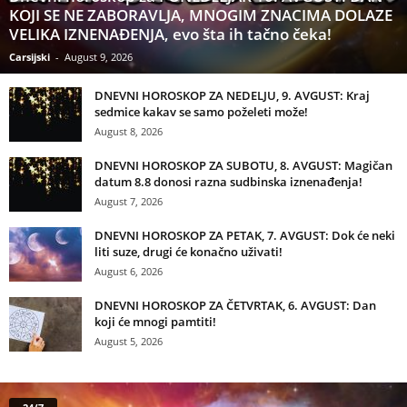
KOJI SE NE ZABORAVLJA, MNOGIM ZNACIMA DOLAZE
VELIKA IZNENAĐENJA, evo šta ih tačno čeka!
Carsijski
-
August 9, 2026
DNEVNI HOROSKOP ZA NEDELJU, 9. AVGUST: Kraj
sedmice kakav se samo poželeti može!
August 8, 2026
DNEVNI HOROSKOP ZA SUBOTU, 8. AVGUST: Magičan
datum 8.8 donosi razna sudbinska iznenađenja!
August 7, 2026
DNEVNI HOROSKOP ZA PETAK, 7. AVGUST: Dok će neki
liti suze, drugi će konačno uživati!
August 6, 2026
DNEVNI HOROSKOP ZA ČETVRTAK, 6. AVGUST: Dan
koji će mnogi pamtiti!
August 5, 2026