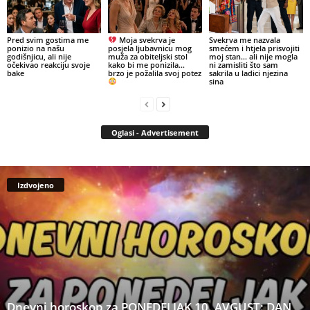
Pred svim gostima me
Moja svekrva je
Svekrva me nazvala
ponizio na našu
posjela ljubavnicu mog
smećem i htjela prisvojiti
godišnjicu, ali nije
muža za obiteljski stol
moj stan… ali nije mogla
očekivao reakciju svoje
kako bi me ponizila…
ni zamisliti što sam
bake
brzo je požalila svoj potez
sakrila u ladici njezina
sina
Oglasi - Advertisement
Izdvojeno
Dnevni horoskop za PONEDELJAK 10. AVGUST: DAN