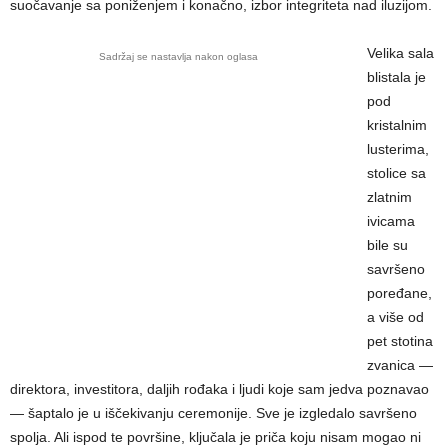
suočavanje sa poniženjem i konačno, izbor integriteta nad iluzijom.
Velika sala
Sadržaj se nastavlja nakon oglasa
blistala je
pod
kristalnim
lusterima,
stolice sa
zlatnim
ivicama
bile su
savršeno
poređane,
a više od
pet stotina
zvanica —
direktora, investitora, daljih rođaka i ljudi koje sam jedva poznavao
— šaptalo je u iščekivanju ceremonije. Sve je izgledalo savršeno
spolja. Ali ispod te površine, ključala je priča koju nisam mogao ni