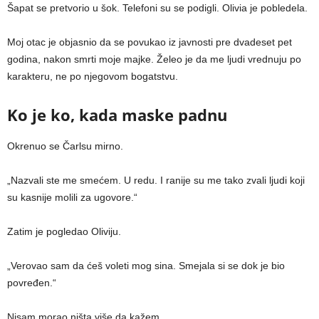
Šapat se pretvorio u šok. Telefoni su se podigli. Olivia je pobledela.
Moj otac je objasnio da se povukao iz javnosti pre dvadeset pet
godina, nakon smrti moje majke. Želeo je da me ljudi vrednuju po
karakteru, ne po njegovom bogatstvu.
Ko je ko, kada maske padnu
Okrenuo se Čarlsu mirno.
„Nazvali ste me smećem. U redu. I ranije su me tako zvali ljudi koji
su kasnije molili za ugovore.“
Zatim je pogledao Oliviju.
„Verovao sam da ćeš voleti mog sina. Smejala si se dok je bio
povređen.“
Nisam morao ništa više da kažem.