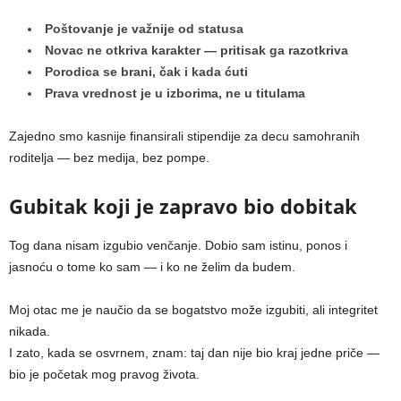
Poštovanje je važnije od statusa
Novac ne otkriva karakter — pritisak ga razotkriva
Porodica se brani, čak i kada ćuti
Prava vrednost je u izborima, ne u titulama
Zajedno smo kasnije finansirali stipendije za decu samohranih
roditelja — bez medija, bez pompe.
Gubitak koji je zapravo bio dobitak
Tog dana nisam izgubio venčanje. Dobio sam istinu, ponos i
jasnoću o tome ko sam — i ko ne želim da budem.
Moj otac me je naučio da se bogatstvo može izgubiti, ali integritet
nikada.
I zato, kada se osvrnem, znam: taj dan nije bio kraj jedne priče —
bio je početak mog pravog života.