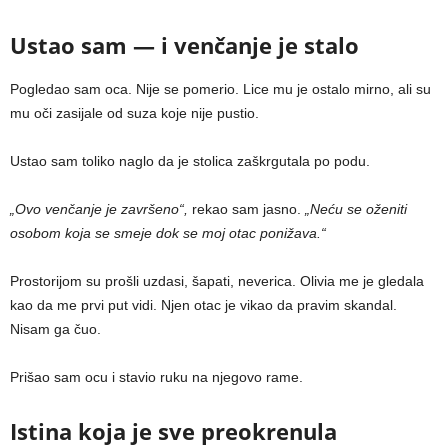
Ustao sam — i venčanje je stalo
Pogledao sam oca. Nije se pomerio. Lice mu je ostalo mirno, ali su
mu oči zasijale od suza koje nije pustio.
Ustao sam toliko naglo da je stolica zaškrgutala po podu.
„Ovo venčanje je završeno“,
rekao sam jasno.
„Neću se oženiti
osobom koja se smeje dok se moj otac ponižava.“
Prostorijom su prošli uzdasi, šapati, neverica. Olivia me je gledala
kao da me prvi put vidi. Njen otac je vikao da pravim skandal.
Nisam ga čuo.
Prišao sam ocu i stavio ruku na njegovo rame.
Istina koja je sve preokrenula