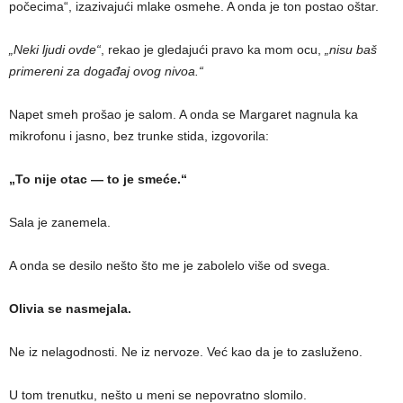
počecima“, izazivajući mlake osmehe. A onda je ton postao oštar.
„Neki ljudi ovde“
, rekao je gledajući pravo ka mom ocu,
„nisu baš
primereni za događaj ovog nivoa.“
Napet smeh prošao je salom. A onda se Margaret nagnula ka
mikrofonu i jasno, bez trunke stida, izgovorila:
„To nije otac — to je smeće.“
Sala je zanemela.
A onda se desilo nešto što me je zabolelo više od svega.
Olivia se nasmejala.
Ne iz nelagodnosti. Ne iz nervoze. Već kao da je to zasluženo.
U tom trenutku, nešto u meni se nepovratno slomilo.