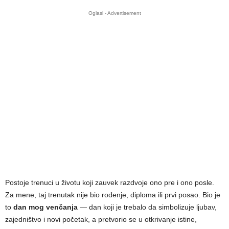
Oglasi - Advertisement
Postoje trenuci u životu koji zauvek razdvoje ono pre i ono posle.
Za mene, taj trenutak nije bio rođenje, diploma ili prvi posao. Bio je
to
dan mog venčanja
— dan koji je trebalo da simbolizuje ljubav,
zajedništvo i novi početak, a pretvorio se u otkrivanje istine,