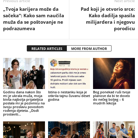
Previous article
Next article
„Tvoja karijera može da
Pad koji je otvorio srce:
sačeka“: Kako sam naučila
Kako dadilja spasila
muža da se poštovanje ne
milijardera i njegovu
podrazumeva
porodicu
RELATED ARTICLES
MORE FROM AUTHOR
Godinu dana nakon što
Istina o nestanku koja je
Bog ponekad ruši tvoje
mi je ukrala muža, moja
otkrila tajnu čuvanu deset
planove da bi te doveo
bivša najbolja prijateljica
godina
do nečeg boljeg – 6
poslala mi je pozivnicu na
mudrih lekcija
svoju proslavu povodom
rođenja djeteta. „Dođi
proslaviti...