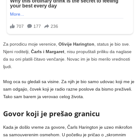
Za porodicu moje verenice,
Olivije Harington
, status je bio sve.
Njeni roditelji,
Čarls i Margaret
, nisu propuštali priliku da naglase
da su oni platili čitavo venčanje. Novac im je bio merilo vrednosti
ljudi.
Mog oca su gledali sa visine. Za njih je bio samo udovac koji me je
sam odgajio, čovek koji je radio razne poslove da bismo preživeli.
Tako sam barem ja verovao celog života.
Govor koji je prešao granicu
Kada je došlo vreme za govore, Čarls Harington je uzeo mikrofon
sa samouverenim osmehom. U početku je pričao o „skromnim