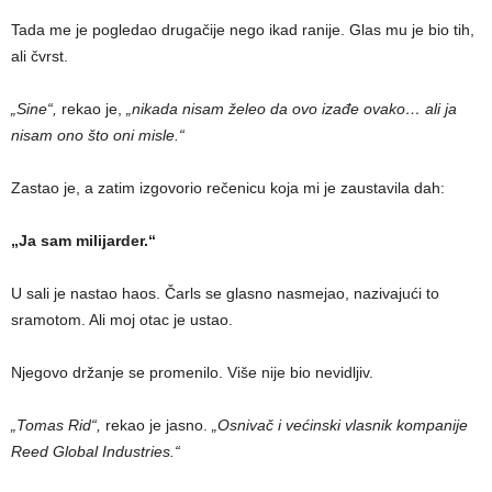
Tada me je pogledao drugačije nego ikad ranije. Glas mu je bio tih,
ali čvrst.
„Sine“,
rekao je,
„nikada nisam želeo da ovo izađe ovako… ali ja
nisam ono što oni misle.“
Zastao je, a zatim izgovorio rečenicu koja mi je zaustavila dah:
„Ja sam milijarder.“
U sali je nastao haos. Čarls se glasno nasmejao, nazivajući to
sramotom. Ali moj otac je ustao.
Njegovo držanje se promenilo. Više nije bio nevidljiv.
„Tomas Rid“,
rekao je jasno.
„Osnivač i većinski vlasnik kompanije
Reed Global Industries.“