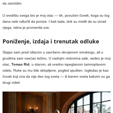
da zamislim.
U središtu svega bio je moj otac — tih, povučen čovek, koga su tog
dana neki odlučili da ponize. I baš tada, dok su mislili da su iznad
njega, istina je promenila sve.
Poniženje, izdaja i trenutak odluke
Stajao sam pred oltarom u savršeno skrojenom smokingu, ali u
grudima sam osećao težinu. U zadnjim redovima sale, sedeo je moj
otac,
Tomas Rid
, u starom, ali uredno ispeglanom tamnoplavom
odelu. Ruke su mu bile sklopljene, pogled spušten. Izgledao je kao
čovek koji zna da nije deo tog sveta — ili barem sveta kakvim su ga
drugi videli.