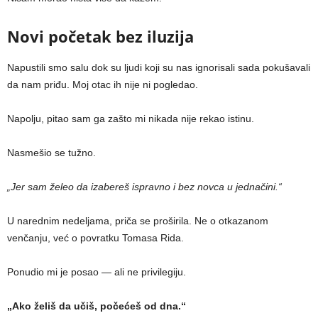
Novi početak bez iluzija
Napustili smo salu dok su ljudi koji su nas ignorisali sada pokušavali
da nam priđu. Moj otac ih nije ni pogledao.
Napolju, pitao sam ga zašto mi nikada nije rekao istinu.
Nasmešio se tužno.
„Jer sam želeo da izabereš ispravno i bez novca u jednačini.“
U narednim nedeljama, priča se proširila. Ne o otkazanom
venčanju, već o povratku Tomasa Rida.
Ponudio mi je posao — ali ne privilegiju.
„Ako želiš da učiš, počećeš od dna.“