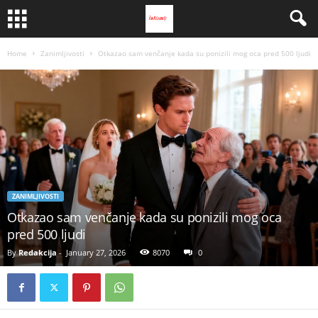
Home
Zanimljivosti
Otkazao sam venčanje kada su ponizili mog oca pred 500 ljudi
ZANIMLJIVOSTI
Otkazao sam venčanje kada su ponizili mog oca
pred 500 ljudi
By
Redakcija
-
January 27, 2026
8070
0