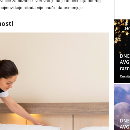
tiće za blizance. Verovao je da je to definicija dobrog
i pojmovi koje nikada nije naučio da primenjuje.
nosti
24/
DNE
AVGU
razn
Carsijs
DNE
AVGU