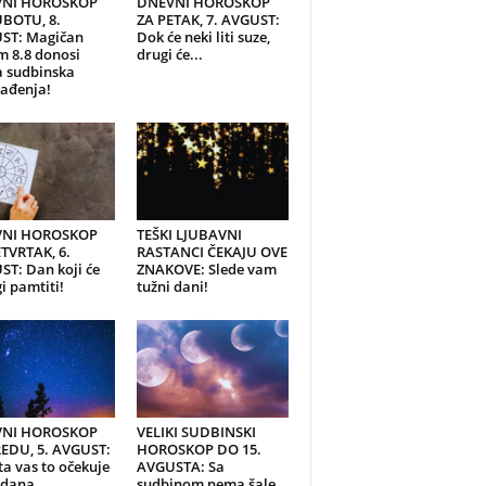
NI HOROSKOP
DNEVNI HOROSKOP
UBOTU, 8.
ZA PETAK, 7. AVGUST:
ST: Magičan
Dok će neki liti suze,
 8.8 donosi
drugi će...
a sudbinska
ađenja!
NI HOROSKOP
TEŠKI LJUBAVNI
TVRTAK, 6.
RASTANCI ČEKAJU OVE
T: Dan koji će
ZNAKOVE: Slede vam
 pamtiti!
tužni dani!
NI HOROSKOP
VELIKI SUDBINSKI
REDU, 5. AVGUST:
HOROSKOP DO 15.
ta vas to očekuje
AVGUSTA: Sa
dana...
sudbinom nema šale,