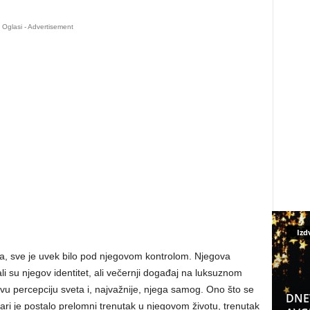
Oglasi - Advertisement
Izd
ra, sve je uvek bilo pod njegovom kontrolom. Njegova
li su njegov identitet, ali večernji događaj na luksuznom
 percepciju sveta i, najvažnije, njega samog. Ono što se
DNE
vari je postalo prelomni trenutak u njegovom životu, trenutak