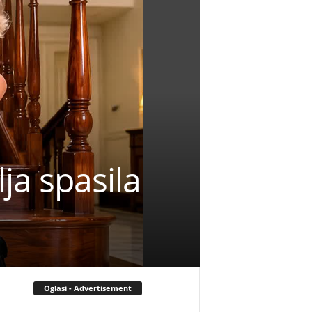
lja spasila
Oglasi - Advertisement