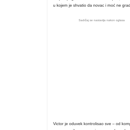
u kojem je shvatio da novac i moć ne grade
Sadržaj se nastavlja nakon oglasa
Victor je oduvek kontrolisao sve – od komp