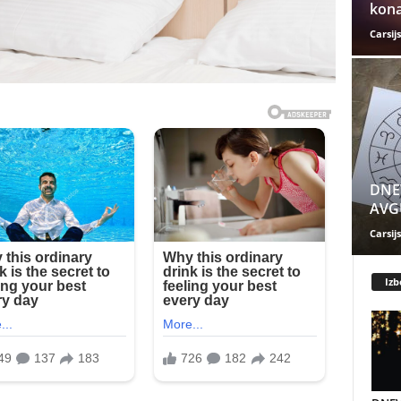
kona
Carsijs
DNE
AVGU
Carsijs
Izb