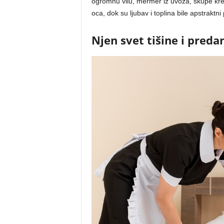
ogromnu vilu, mermer iz uvoza, skupe kreve
oca, dok su ljubav i toplina bile apstraktn
Njen svet tišine i preda