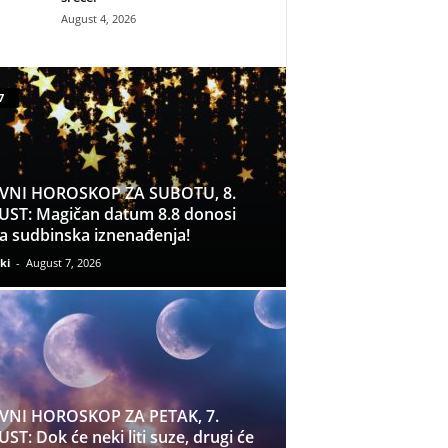
August 4, 2026
7
VNI HOROSKOP ZA SUBOTU, 8.
ST: Magičan datum 8.8 donosi
a sudbinska iznenađenja!
ki
-
August 7, 2026
VNI HOROSKOP ZA PETAK, 7.
ST: Dok će neki liti suze, drugi će