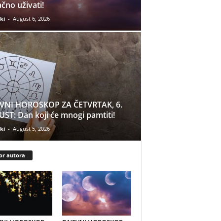
čno uživati!
ki
-
August 6, 2026
VNI HOROSKOP ZA ČETVRTAK, 6.
ST: Dan koji će mnogi pamtiti!
ki
-
August 5, 2026
or autora