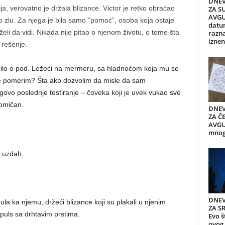
DNEV
lja, verovatno je držala blizance. Victor je retko obraćao
ZA S
AVGU
o zlu. Za njega je bila samo “pomoć”, osoba koja ostaje
datum
eli da vidi. Nikada nije pitao o njenom životu, o tome šta
razn
iznen
 rešenje.
rilo o pod. Ležeći na mermeru, sa hladnoćom koja mu se
 ne pomerim? Šta ako dozvolim da misle da sam
ovo poslednje testiranje – čoveka koji je uvek vukao sve
pomičan.
DNEV
ZA ČE
AVGUS
mnogi
r uzdah.
DNEV
nula ka njemu, držeći blizance koji su plakali u njenim
ZA S
 puls sa drhtavim prstima.
Evo š
ovog 