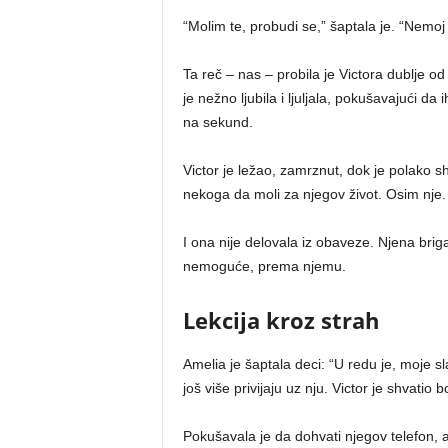
“Molim te, probudi se,” šaptala je. “Nemoj
Ta reč – nas – probila je Victora dublje od
je nežno ljubila i ljuljala, pokušavajući da
na sekund.
Victor je ležao, zamrznut, dok je polako s
nekoga da moli za njegov život. Osim nje.
I ona nije delovala iz obaveze. Njena briga
nemoguće, prema njemu.
Lekcija kroz strah
Amelia je šaptala deci: “U redu je, moje s
još više privijaju uz nju. Victor je shvatio
Pokušavala je da dohvati njegov telefon, al