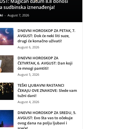
ST: Magičan datum 8.8 donosi
a sudbinska iznenađenja!
ki
-
August 7, 2026
DNEVNI HOROSKOP ZA PETAK, 7.
AVGUST: Dok će neki liti suze,
drugi će konačno uživati!
August 6, 2026
DNEVNI HOROSKOP ZA
ČETVRTAK, 6. AVGUST: Dan koji
će mnogi pamtiti!
August 5, 2026
TEŠKI LJUBAVNI RASTANCI
ČEKAJU OVE ZNAKOVE: Slede vam
tužni dani!
August 4, 2026
DNEVNI HOROSKOP ZA SREDU, 5.
AVGUST: Evo šta vas to očekuje
ovog dana na polju ljubavi i
sreće!