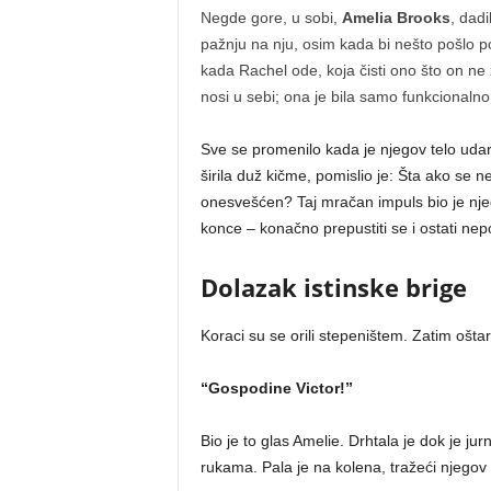
Negde gore, u sobi,
Amelia Brooks
, dadi
pažnju na nju, osim kada bi nešto pošlo p
kada Rachel ode, koja čisti ono što on ne ž
nosi u sebi; ona je bila samo funkcionalno
Sve se promenilo kada je njegov telo uda
širila duž kičme, pomislio je: Šta ako se
onesvešćen? Taj mračan impuls bio je njeg
konce – konačno prepustiti se i ostati ne
Dolazak istinske brige
Koraci su se orili stepeništem. Zatim ošta
“Gospodine Victor!”
Bio je to glas Amelie. Drhtala je dok je jur
rukama. Pala je na kolena, tražeći njegov