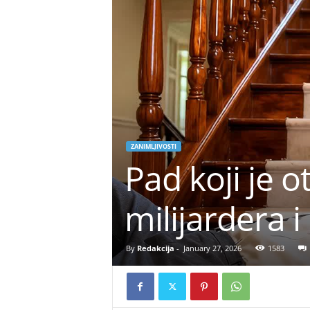
ZANIMLJIVOSTI
Pad koji je o
milijardera 
By
Redakcija
-
January 27, 2026
1583