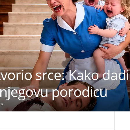
tvorio srce: Kako dadi
i njegovu porodicu
0