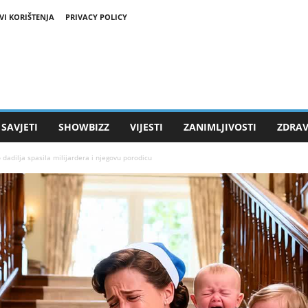
VI KORIŠTENJA
PRIVACY POLICY
SAVJETI
SHOWBIZZ
VIJESTI
ZANIMLJIVOSTI
ZDRAV
o dadilja spasila milijardera i njegovu porodicu