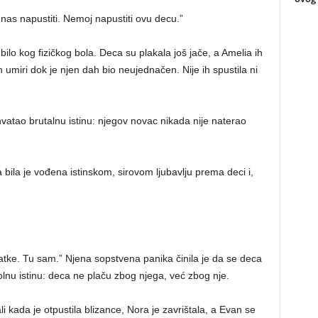
 nas napustiti. Nemoj napustiti ovu decu.”
 bilo kog fizičkog bola. Deca su plakala još jače, a Amelia ih
 ih umiri dok je njen dah bio neujednačen. Nije ih spustila ni
hvatao brutalnu istinu: njegov novac nikada nije naterao
 bila je vođena istinskom, sirovom ljubavlju prema deci i,
latke. Tu sam.” Njena sopstvena panika činila je da se deca
 bolnu istinu: deca ne plaču zbog njega, već zbog nje.
i kada je otpustila blizance, Nora je zavrištala, a Evan se