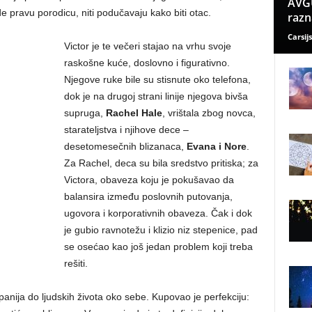
AVGU
 pravu porodicu, niti podučavaju kako biti otac.
razn
Carsijs
Victor je te večeri stajao na vrhu svoje
raskošne kuće, doslovno i figurativno.
Njegove ruke bile su stisnute oko telefona,
dok je na drugoj strani linije njegova bivša
supruga,
Rachel Hale
, vrištala zbog novca,
starateljstva i njihove dece –
desetomesečnih blizanaca,
Evana i Nore
.
Za Rachel, deca su bila sredstvo pritiska; za
Victora, obaveza koju je pokušavao da
balansira između poslovnih putovanja,
ugovora i korporativnih obaveza. Čak i dok
je gubio ravnotežu i klizio niz stepenice, pad
se osećao kao još jedan problem koji treba
rešiti.
anija do ljudskih života oko sebe. Kupovao je perfekciju: