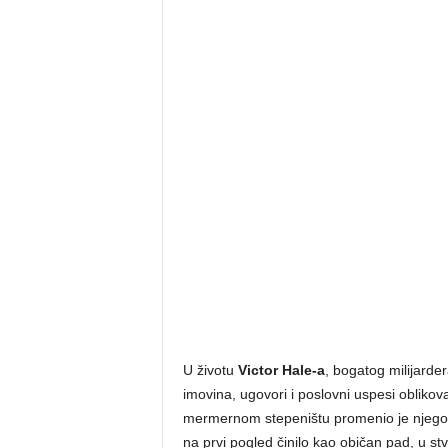
U životu
Victor Hale-a
, bogatog milijarde
imovina, ugovori i poslovni uspesi oblikova
mermernom stepeništu promenio je njegovu
na prvi pogled činilo kao običan pad, u st