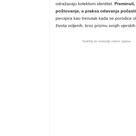
odražavaju kolektivni identitet.
Preminuli,
poštovanje, a praksa odavanja počasti 
percipira kao trenutak kada se porodice oku
života voljenih, kroz prizmu svojih vjerskih 
Sadržaj se nastavlja nakon oglasa