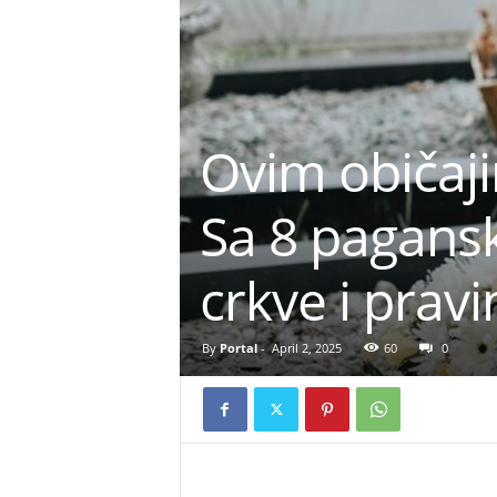
Ovim običaji
Sa 8 pagans
crkve i prav
By
Portal
-
April 2, 2025
60
0