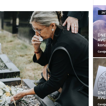
24/
DNE
AVGU
kona
Carsijs
DNE
AVGU
Carsijs