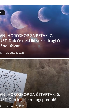
7
VNI HOROSKOP ZA PETAK, 7.
ST: Dok će neki liti suze, drugi će
čno uživati!
ki
-
August 6, 2026
VNI HOROSKOP ZA ČETVRTAK, 6.
ST: Dan koji će mnogi pamtiti!
ki
-
August 5, 2026