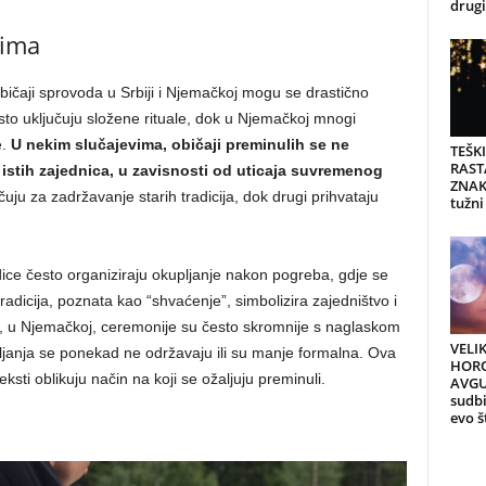
drugi 
lima
ičaji sprovoda u Srbiji i Njemačkoj mogu se drastično
 često uključuju složene rituale, dok u Njemačkoj mnogi
e.
U nekim slučajevima, običaji preminulih se ne
TEŠK
RAST
r istih zajednica, u zavisnosti od uticaja suvremenog
ZNAK
uju za zadržavanje starih tradicija, dok drugi prihvataju
tužni
dice često organiziraju okupljanje nakon pogreba, gdje se
radicija, poznata kao “shvaćenje”, simbolizira zajedništvo i
, u Njemačkoj, ceremonije su često skromnije s naglaskom
VELI
okupljanja se ponekad ne održavaju ili su manje formalna. Ova
HORO
eksti oblikuju način na koji se ožaljuju preminuli.
AVGU
sudb
evo š