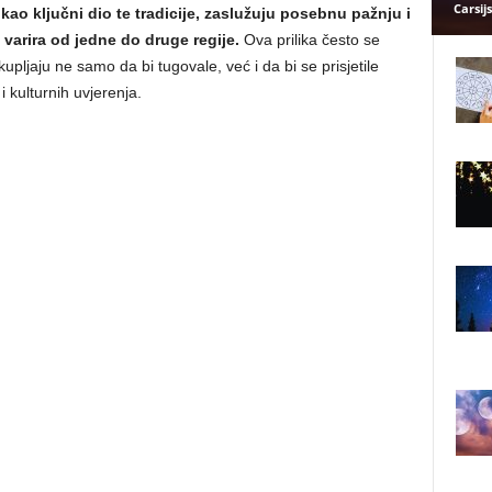
Carsijs
 kao ključni dio te tradicije, zaslužuju posebnu pažnju i
varira od jedne do druge regije.
Ova prilika često se
pljaju ne samo da bi tugovale, već i da bi se prisjetile
i kulturnih uvjerenja.