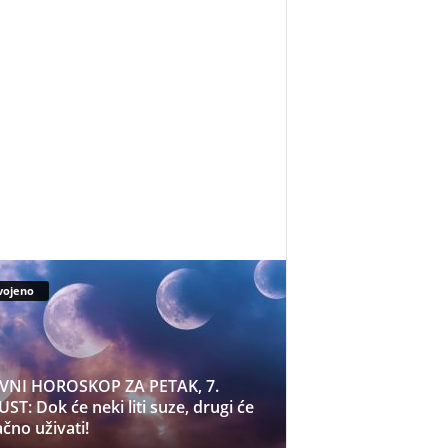
vojeno
VNI HOROSKOP ZA PETAK, 7.
ST: Dok će neki liti suze, drugi će
čno uživati!