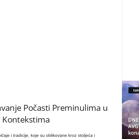
Izd
davanje Počasti Preminulima u
m Kontekstima
DNE
AVGU
kona
je i tradicije, koje su oblikovane kroz stoljeća i