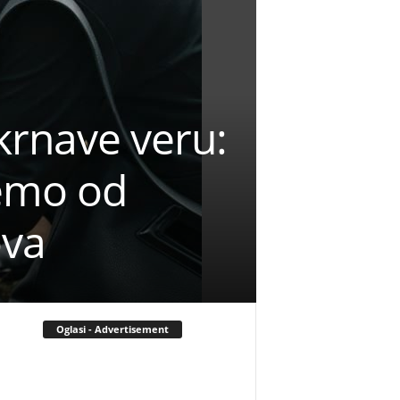
krnave veru:
jemo od
ova
Oglasi - Advertisement