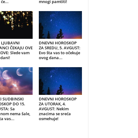
će...
mnogi pamtiti!
I LJUBAVNI
DNEVNI HOROSKOP
ANCI ČEKAJU OVE
ZA SREDU, 5. AVGUST:
OVE: Slede vam
Evo šta vas to očekuje
 dani!
ovog dana...
KI SUDBINSKI
DNEVNI HOROSKOP
SKOP DO 15.
ZA UTORAK, 4.
STA: Sa
AVGUST: Nekim
inom nema šale,
znacima se sreća
ta vas...
osmehuje!