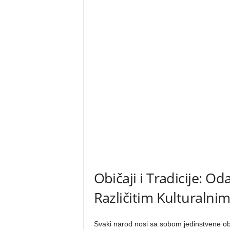
Običaji i Tradicije: O
Različitim Kulturalni
Svaki narod nosi sa sobom jedinstvene običa