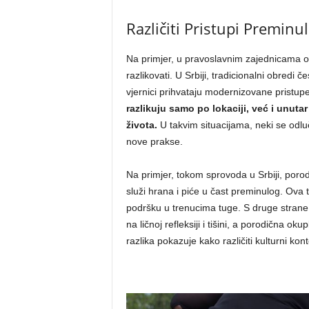
Različiti Pristupi Preminu
Na primjer, u pravoslavnim zajednicama ob
razlikovati. U Srbiji, tradicionalni obredi
vjernici prihvataju modernizovane pristup
razlikuju samo po lokaciji, već i unuta
života.
U takvim situacijama, neki se odluč
nove prakse.
Na primjer, tokom sprovoda u Srbiji, poro
služi hrana i piće u čast preminulog. Ova t
podršku u trenucima tuge. S druge strane
na ličnoj refleksiji i tišini, a porodična 
razlika pokazuje kako različiti kulturni kont