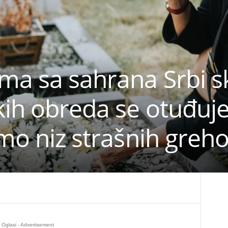
ma sa sahrana Srbi s
kih obreda se otuđu
imo niz strašnih greh
Oglasi - Advertisement