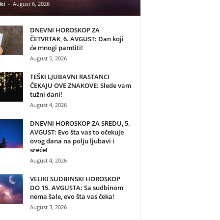
ki
-
August 6, 2026
DNEVNI HOROSKOP ZA
ČETVRTAK, 6. AVGUST: Dan koji
će mnogi pamtiti!
August 5, 2026
TEŠKI LJUBAVNI RASTANCI
ČEKAJU OVE ZNAKOVE: Slede vam
tužni dani!
August 4, 2026
DNEVNI HOROSKOP ZA SREDU, 5.
AVGUST: Evo šta vas to očekuje
ovog dana na polju ljubavi i
sreće!
August 4, 2026
VELIKI SUDBINSKI HOROSKOP
DO 15. AVGUSTA: Sa sudbinom
nema šale, evo šta vas čeka!
August 3, 2026