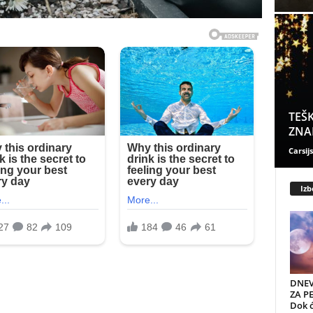
TEŠK
ZNAK
Carsijs
Izb
DNEV
ZA PE
Dok ć