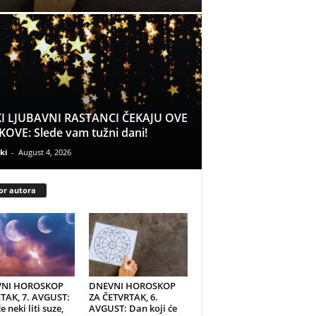
I LJUBAVNI RASTANCI ČEKAJU OVE
OVE: Slede vam tužni dani!
ki
-
August 4, 2026
or autora
NI HOROSKOP
DNEVNI HOROSKOP
TAK, 7. AVGUST:
ZA ČETVRTAK, 6.
e neki liti suze,
AVGUST: Dan koji će